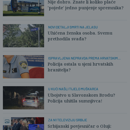
Nije dobro. Znate li koliko plaće
'pojede' jedno punjenje spremnika?
NOVI DETALJI SMRTI NA JELASU
Uhićena ženska osoba. Svemu
prethodila svađa?
ISPRAVLJENA NEPRAVDA PREMA HRVATSKIM
POLICAJCIMA
Policija ostala u sjeni hrvatskih
branitelja?
U KUĆI NAŠLI TIJELO MUŠKARCA
Ubojstvo u Slavonskom Brodu?
Policija uhitila sumnjivca!
ZA N1 TELEVIZIJU SRBIJE
Srbijanski povjesničar o Oluji: