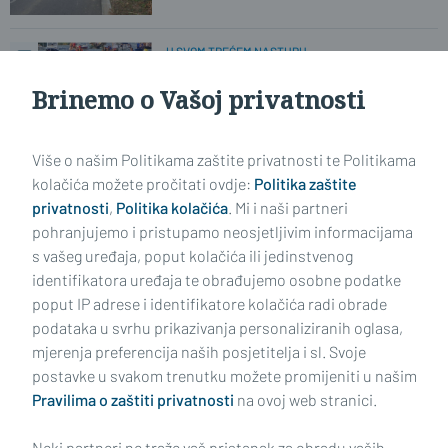
U SVOM TREĆEM NASTUPU
Brodske lađarice osvojile izvrsno 4.
mjesto na maratonu u Metkoviću
Brinemo o Vašoj privatnosti
Više o našim Politikama zaštite privatnosti te Politikama
LJETNA ŠKOLA VELIKIH OTKRIĆA
Dok oni u ljetu maksimalno uživaju,
kolačića možete pročitati ovdje:
Politika zaštite
mame stignu popiti i kavu...
privatnosti
,
Politika kolačića
. Mi i naši partneri
pohranjujemo i pristupamo neosjetljivim informacijama
s vašeg uređaja, poput kolačića ili jedinstvenog
identifikatora uređaja te obrađujemo osobne podatke
poput IP adrese i identifikatore kolačića radi obrade
podataka u svrhu prikazivanja personaliziranih oglasa,
mjerenja preferencija naših posjetitelja i sl. Svoje
Impressum
Uvjeti korištenja
Politika privatnosti
postavke u svakom trenutku možete promijeniti u našim
Pravilima o zaštiti privatnosti
na ovoj web stranici.
Politika kolačića
Kontakt
Pritužbe
Suradnici
Neki partneri ne traže vaš pristanak za obradu vaših