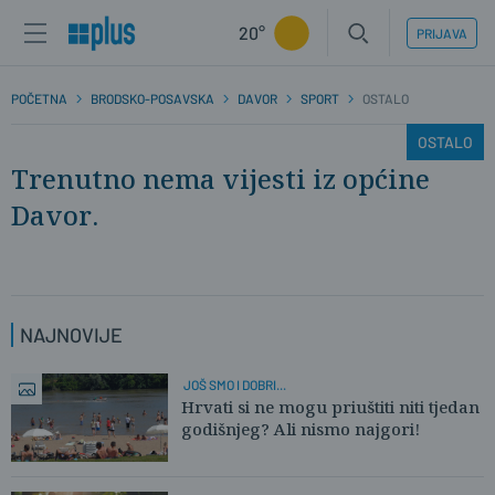
20°
PRIJAVA
POČETNA
BRODSKO-POSAVSKA
DAVOR
SPORT
OSTALO
OSTALO
Trenutno nema vijesti iz općine
Davor.
NAJNOVIJE
JOŠ SMO I DOBRI...
Hrvati si ne mogu priuštiti niti tjedan
godišnjeg? Ali nismo najgori!