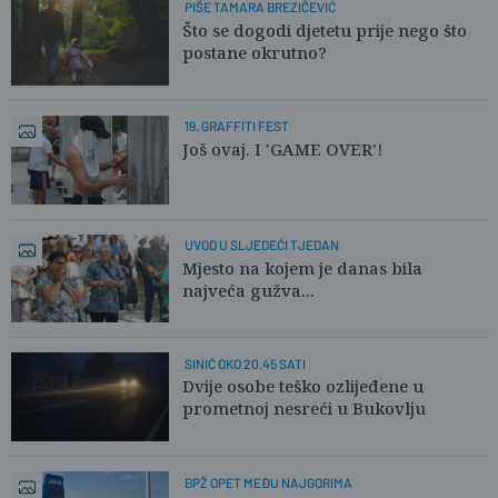
PIŠE TAMARA BREZIČEVIĆ
Što se dogodi djetetu prije nego što
postane okrutno?
19. GRAFFITI FEST
Još ovaj. I 'GAME OVER'!
UVOD U SLJEDEĆI TJEDAN
Mjesto na kojem je danas bila
najveća gužva...
SINIĆ OKO 20.45 SATI
Dvije osobe teško ozlijeđene u
prometnoj nesreći u Bukovlju
BPŽ OPET MEĐU NAJGORIMA