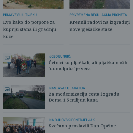
PRIJAVE SU U TIJEKU
PRIVREMENA REGULACIJA PROMETA
Evo kako do potpore za
Krenuli radovi na izgradnji
kupnju stana ili gradnju
nove pješačke staze
kuće
JOZO BUNGIĆ:
Četnici su pljačkali, ali pljačka naših
'domoljuba' je veća
NASTAVAK ULAGANJA
Za modernizaciju cesta i zgradu
Doma 1,5 milijun kuna
NA DUHOVSKI PONEDJELJAK
Svečano proslavili Dan Općine