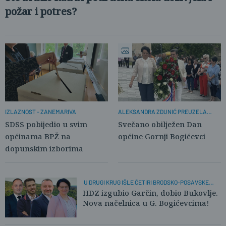
požar i potres?
IZLAZNOST - ZANEMARIVA
ALEKSANDRA ZDUNIĆ PREUZELA
DUŽNOST NAČELNICE
SDSS pobijedio u svim
Svečano obilježen Dan
općinama BPŽ na
općine Gornji Bogićevci
dopunskim izborima
U DRUGI KRUG IŠLE ČETIRI BRODSKO-POSAVSKE
OPĆINE
HDZ izgubio Garčin, dobio Bukovlje.
Nova načelnica u G. Bogićevcima!