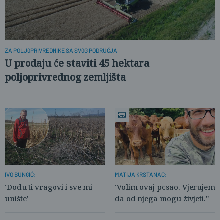
ZA POLJOPRIVREDNIKE SA SVOG PODRUČJA
U prodaju će staviti 45 hektara
poljoprivrednog zemljišta
IVO BUNGIĆ:
MATIJA KRSTANAC:
'Dođu ti vragovi i sve mi
'Volim ovaj posao. Vjerujem
unište'
da od njega mogu živjeti."