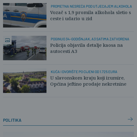
PROMETNA NESREĆA POD UTJECAJEM ALKOHOLA
Vozač s 1,9 promila alkohola sletio s
ceste i udario u zid
POGINUO 34-GODIŠNJAK, A3 SATIMA ZATVORENA
Policija objavila detalje kaosa na
autocesti A3
KUĆA I DVORIŠTE PO CIJENI OD 1.725 EURA
U slavonskom kraju koji izumire,
Općina jeftino prodaje nekretnine
politika