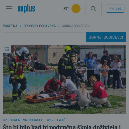
31°
PRIJAVA
POČETNA
BRODSKO-POSAVSKA
GORNJI BOGIĆEVCI
GORNJI BOGIĆEVCI
UZ LOKALNE VATROGASCE - SVE JE LAKŠE
Što bi bilo kad bi područna škola doživjela i