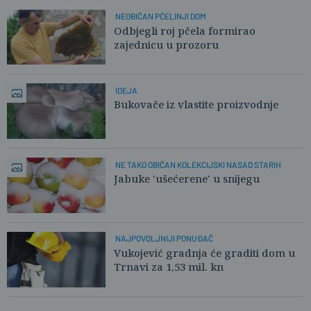
NEOBIČAN PČELINJI DOM
Odbjegli roj pčela formirao
zajednicu u prozoru
IDEJA
Bukovače iz vlastite proizvodnje
NE TAKO OBIČAN KOLEKCIJSKI NASAD STARIH
Jabuke 'ušećerene' u snijegu
NAJPOVOLJNIJI PONUĐAČ
Vukojević gradnja će graditi dom u
Trnavi za 1,53 mil. kn