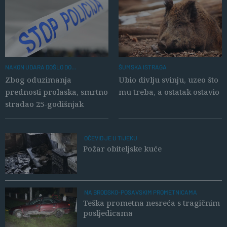
NAKON UDARA DOŠLO DO
ŠUMSKA ISTRAGA
ODBACIVANJA U KANAL
Zbog oduzimanja
Ubio divlju svinju, uzeo što
prednosti prolaska, smrtno
mu treba, a ostatak ostavio
stradao 25-godišnjak
OČEVID JE U TIJEKU
Požar obiteljske kuće
NA BRODSKO-POSAVSKIM PROMETNICAMA
Teška prometna nesreća s tragičnim
posljedicama