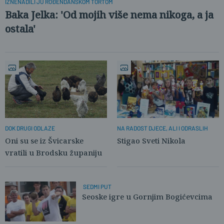
IZNENADILI JU ROĐENDANSKOM TORTOM
Baka Jelka: 'Od mojih više nema nikoga, a ja
ostala'
DOK DRUGI ODLAZE
NA RADOST DJECE, ALI I ODRASLIH
Oni su se iz Švicarske
Stigao Sveti Nikola
vratili u Brodsku županiju
SEDMI PUT
Seoske igre u Gornjim Bogićevcima