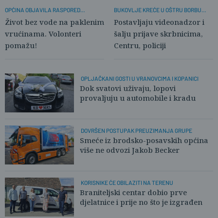
OPĆINA OBJAVILA RASPORED
BUKOVLJE KREĆE U OŠTRU BORBU
BESPLATNE OPSKRBE
PROTIV VANDALA
Život bez vode na paklenim
Postavljaju videonadzor i
vrućinama. Volonteri
šalju prijave skrbnicima,
pomažu!
Centru, policiji
OPLJAČKANI GOSTI U VRANOVCIMA I KOPANICI
Dok svatovi uživaju, lopovi
provaljuju u automobile i kradu
DOVRŠEN POSTUPAK PREUZIMANJA GRUPE
Smeće iz brodsko-posavskih općina
više ne odvozi Jakob Becker
KORISNIKE ĆE OBILAZITI NA TERENU
Braniteljski centar dobio prve
djelatnice i prije no što je izgrađen