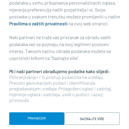
podataka u svrhu prikazivanja personaliziranih oglasa,
mjerenja preferencija naših posjetitelja i sl. Svoje
Impressum
Uvjeti korištenja
Politika privatnosti
postavke u svakom trenutku možete promijeniti u našim
Pravilima o zaštiti privatnosti
na ovoj web stranici.
Politika kolačića
Kontakt
Pritužbe
Suradnici
Neki partneri ne traže vaš pristanak za obradu vaših
Oglašavanje
podataka već se pozivaju na svoj legitimni poslovni
interes. Takvom načinu obrade podataka možete se
RUBRIKE
usprotiviti klikom na "Saznajte više".
Mi i naši partneri obrađujemo podatke kako slijedi:
BRODSKO-POSAVSKA ŽUPANIJA
Pohranjivanje i / ili pristup podacima na uređaju,
Precizni geolokacijski podaci i identifikacija
pregledavanjem uređaja, Prilagođeni oglasi i sadržaj,
POŽEŠKO-SLAVONSKA ŽUPANIJA
mjerenje oglasa i sadržaja, uvidi o publici, razvoj
proizvoda
Copyright © 2026 plusportal.hr, sva prava pridržana
PRIHVAĆAM
SAZNAJTE VIŠE
Designed & developed by Smart Code