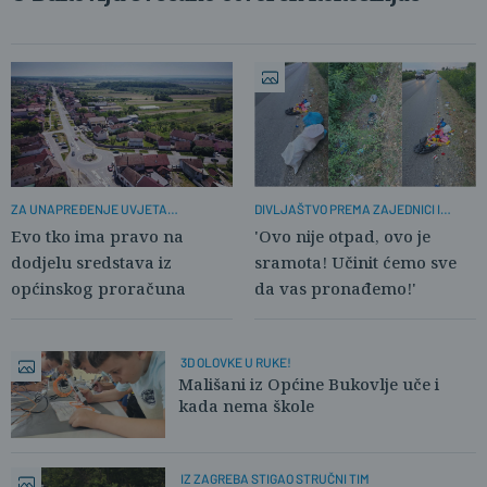
ZA UNAPREĐENJE UVJETA
DIVLJAŠTVO PREMA ZAJEDNICI I
STANOVANJA
OKOLIŠU
Evo tko ima pravo na
'Ovo nije otpad, ovo je
dodjelu sredstava iz
sramota! Učinit ćemo sve
općinskog proračuna
da vas pronađemo!'
3D OLOVKE U RUKE!
Mališani iz Općine Bukovlje uče i
kada nema škole
IZ ZAGREBA STIGAO STRUČNI TIM