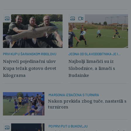
JEDNA OD SLAVODOBITNIKA JE I
PRVI KUP U ŠARANSKOM RIBOLOVU
ANICA JOZIĆ
Najbolji limačići su iz
Najveći pojedinačni ulov
Slobodnice, a limači s
Kupa težak gotovo devet
Budainke
kilograma
MARSONIA IZBAČENA S TURNIRA
Nakon prekida zbog tuče, nastavili s
turnirom
PO PRVI PUT U BUKOVLJU