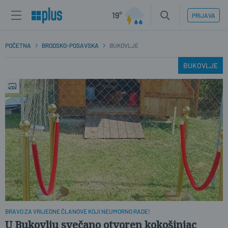
19°
PRIJAVA
POČETNA
BRODSKO-POSAVSKA
BUKOVLJE
BUKOVLJE
BRAVO ZA VRIJEDNE ČLANOVE KOJI NEUMORNO RADE!
U Bukovlju svečano otvoren kokošinjac