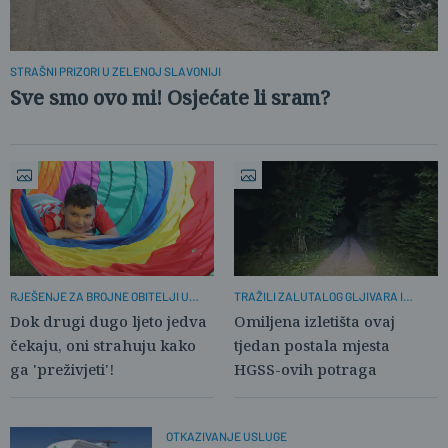
STRAŠNI PRIZORI U ZELENOJ SLAVONIJI
Sve smo ovo mi! Osjećate li sram?
RJEŠENJE ZA BROJNE OBITELJI U
TRAŽILI ZALUTALOG GLJIVARA I
PROBLEMIMA
DJEČAKA
Dok drugi dugo ljeto jedva
Omiljena izletišta ovaj
čekaju, oni strahuju kako
tjedan postala mjesta
ga 'preživjeti'!
HGSS-ovih potraga
OTKAZIVANJE USLUGE