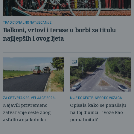
TRADICIONALNO NATJECANJE
Balkoni, vrtovi i terase u borbi za titulu
najljepših i ovog ljeta
ZA ČETVRTAK 29. VELJAČE 2024.
NIJE DO CESTE, NEGO DO VOZAČA
Najavili privremeno
Opisala kako se ponašaju
zatvaranje ceste zbog
na toj dionici - 'Voze kao
asfaltiranja kolnika
pomahnitali'