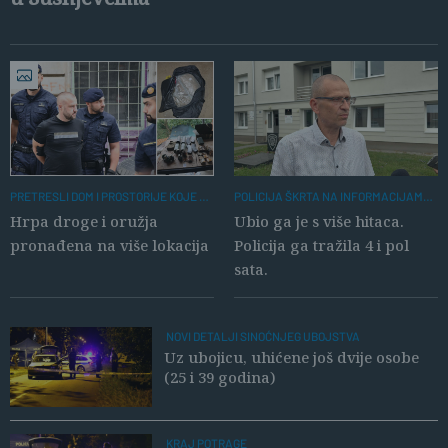
PRETRESLI DOM I PROSTORIJE KOJE JE
POLICIJA ŠKRTA NA INFORMACIJAMA.
KORISTIO
ISTRAGA U TIJEKU.
Hrpa droge i oružja
Ubio ga je s više hitaca.
pronađena na više lokacija
Policija ga tražila 4 i pol
sata.
NOVI DETALJI SINOĆNJEG UBOJSTVA
Uz ubojicu, uhićene još dvije osobe
(25 i 39 godina)
KRAJ POTRAGE