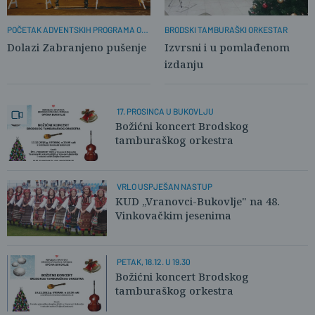
POČETAK ADVENTSKIH PROGRAMA OD
BRODSKI TAMBURAŠKI ORKESTAR
12. PROSINCA
Dolazi Zabranjeno pušenje
Izvrsni i u pomlađenom
izdanju
17. PROSINCA U BUKOVLJU
Božićni koncert Brodskog
tamburaškog orkestra
VRLO USPJEŠAN NASTUP
KUD „Vranovci-Bukovlje" na 48.
Vinkovačkim jesenima
PETAK, 18.12. U 19.30
Božićni koncert Brodskog
tamburaškog orkestra