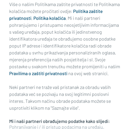
Više o našim Politikama zaštite privatnosti te Politikama
kolačića možete pročitati ovdje:
Politika zaštite
privatnosti
,
Politika kolačića
. Mi i naši partneri
pohranjujemo i pristupamo neosjetljivim informacijama
s vašeg uređaja, poput kolačića ili jedinstvenog
identifikatora uređaja te obrađujemo osobne podatke
poput IP adrese i identifikatore kolačića radi obrade
podataka u svrhu prikazivanja personaliziranih oglasa,
mjerenja preferencija naših posjetitelja i sl. Svoje
Impressum
Uvjeti korištenja
Politika privatnosti
postavke u svakom trenutku možete promijeniti u našim
Pravilima o zaštiti privatnosti
na ovoj web stranici.
Politika kolačića
Kontakt
Pritužbe
Suradnici
Neki partneri ne traže vaš pristanak za obradu vaših
Oglašavanje
podataka već se pozivaju na svoj legitimni poslovni
interes. Takvom načinu obrade podataka možete se
RUBRIKE
usprotiviti klikom na "Saznajte više".
Mi i naši partneri obrađujemo podatke kako slijedi:
BRODSKO-POSAVSKA ŽUPANIJA
Pohranjivanje i / ili pristup podacima na uređaju,