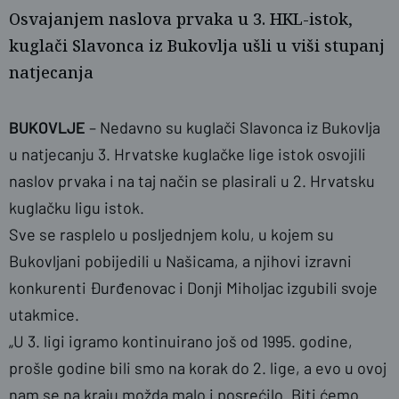
Osvajanjem naslova prvaka u 3. HKL-istok,
kuglači Slavonca iz Bukovlja ušli u viši stupanj
natjecanja
BUKOVLJE
– Nedavno su kuglači Slavonca iz Bukovlja
u natjecanju 3. Hrvatske kuglačke lige istok
osvojili
naslovnica
Ivan Salantić
naslov prvaka i na taj način se plasirali u 2. Hrvatsku
kuglačku ligu istok.
Sve se rasplelo u posljednjem kolu, u kojem su
Bukovljani pobijedili u Našicama, a njihovi izravni
konkurenti Đurđenovac i Donji Miholjac izgubili svoje
utakmice.
„U 3. ligi igramo kontinuirano još od 1995. godine,
prošle godine bili smo na korak do 2. lige, a evo u ovoj
nam se na kraju možda malo i posrećilo. Biti ćemo