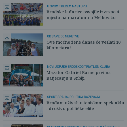
U SVOM TREĆEM NASTUPU
Brodske lađarice osvojile izvrsno 4.
mjesto na maratonu u Metkoviću
OD SAVE DO NERETVE
Ove moćne žene danas će veslati 10
kilometara!
NOVI USPJEH BRODSKOG TRIATLON KLUBA
Mazator Gabriel Barac prvi na
natjecanju u Srbiji
SPORT SPAJA, POLITIKA RAZDVAJA
Brođani uživali u teniskom spektaklu
i društvu političke elite