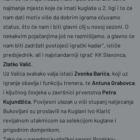
najmanje mjesto koje će imati kuglaše u 2. ligi i to će
nam dati motiv više da dobrim igrama očuvamo
status, što će nam i biti glavni cilj u novoj sezoni. O
nekakvim pojačanjima još ne razmišljamo, a glavno će
nam biti zadržati postojeći igrački kadar", ističe
predsjednik, ali i najstandarniji igrač KK Slavonca,
Zlatko Valić
.
Uz Valića svakako valja istaći
Zvonka Barića
, koji uz
igranje obavlja i funkciju trenera, te
Antuna Grabovca
i ključnog čovjeka u završnici prvenstva
Petra
Kujundžića
. Povijesni ulazak u viši stupanj natjecanja
Bukovljani su proslavili na Kuglani Ivo Klarić
revijalnom utakmicom sa selekcijom kuglane i
prigodnim domjenkom.
Tako će u narednoj kuglačkoj sezoni Brodsko-