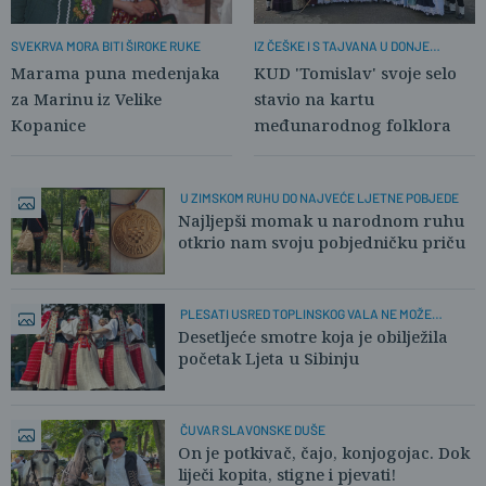
SVEKRVA MORA BITI ŠIROKE RUKE
IZ ČEŠKE I S TAJVANA U DONJE
ANDRIJEVCE
Marama puna medenjaka
KUD 'Tomislav' svoje selo
za Marinu iz Velike
stavio na kartu
Kopanice
međunarodnog folklora
U ZIMSKOM RUHU DO NAJVEĆE LJETNE POBJEDE
Najljepši momak u narodnom ruhu
otkrio nam svoju pobjedničku priču
PLESATI USRED TOPLINSKOG VALA NE MOŽE
SVATKO
Desetljeće smotre koja je obilježila
početak Ljeta u Sibinju
ČUVAR SLAVONSKE DUŠE
On je potkivač, čajo, konjogojac. Dok
liječi kopita, stigne i pjevati!