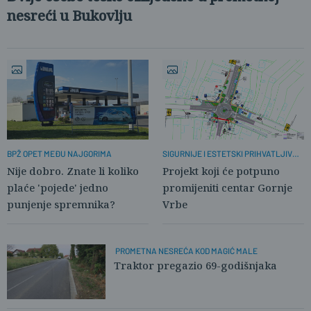
nesreći u Bukovlju
BPŽ OPET MEĐU NAJGORIMA
SIGURNIJE I ESTETSKI PRIHVATLJIVIJE
RJEŠENJE
Nije dobro. Znate li koliko
Projekt koji će potpuno
plaće 'pojede' jedno
promijeniti centar Gornje
punjenje spremnika?
Vrbe
PROMETNA NESREĆA KOD MAGIĆ MALE
Traktor pregazio 69-godišnjaka