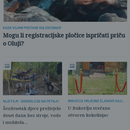
KADA VOJNIK POSTANE KOLEKCIONAR
Mogu li registracijske pločice ispričati priču
o Oluji?
BRAVO ZA VRIJEDNE ČLANOVE KOJI
NIJE FILM - DOGODILO SE NA PETNJI!
NEUMORNO RADE!
U Bukovlju svečano
Šezdesetak djece preživjelo
otvoren kokošinjac
deset dana bez struje, vode
i mobitela...