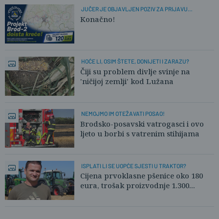
JUČER JE OBJAVLJEN POZIV ZA PRIJAVU
PROJEKTA
Konačno!
HOĆE LI, OSIM ŠTETE, DONIJETI I ZARAZU?
Čiji su problem divlje svinje na
'ničijoj zemlji' kod Lužana
NEMOJMO IM OTEŽAVATI POSAO!
Brodsko-posavski vatrogasci i ovo
ljeto u borbi s vatrenim stihijama
ISPLATI LI SE UOPĆE SJESTI U TRAKTOR?
Cijena prvoklasne pšenice oko 180
eura, trošak proizvodnje 1.300...