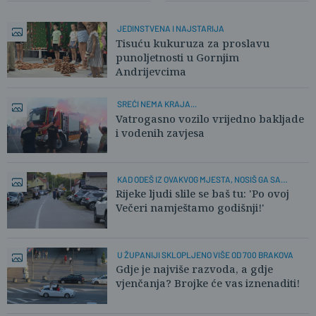
JEDINSTVENA I NAJSTARIJA
Tisuću kukuruza za proslavu
punoljetnosti u Gornjim
Andrijevcima
SREĆI NEMA KRAJA...
Vatrogasno vozilo vrijedno bakljade
i vodenih zavjesa
KAD ODEŠ IZ OVAKVOG MJESTA, NOSIŠ GA SA
SOBOM!
Rijeke ljudi slile se baš tu: 'Po ovoj
Večeri namještamo godišnji!'
U ŽUPANIJI SKLOPLJENO VIŠE OD 700 BRAKOVA
Gdje je najviše razvoda, a gdje
vjenčanja? Brojke će vas iznenaditi!