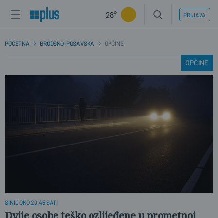
28°
PRIJAVA
POČETNA
BRODSKO-POSAVSKA
OPĆINE
OPĆINE
SINIĆ OKO 20.45 SATI
Dvije osobe teško ozlijeđene u prometnoj