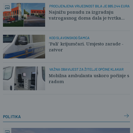
PROCIJENJENA VRIJEDNOST BILA JE 885.244 EURA
Najnižu ponudu za izgradnju
vatrogasnog doma dala je tvrtka...
KOD SLAVONSKOG ŠAMCA
'Pali' krijumčari. Umjesto zarade -
zatvor
VAŽNA OBAVIJEST ZA ŽITELJE OPĆINE KLAKAR
Mobilna ambulanta uskoro počinje s
radom
politika