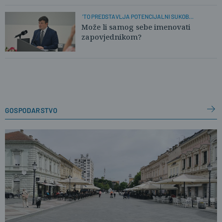
'TO PREDSTAVLJA POTENCIJALNI SUKOB
INTERESA!'
Može li samog sebe imenovati
zapovjednikom?
gospodarstvo