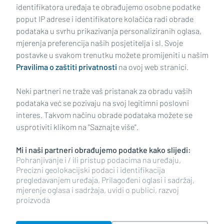
identifikatora uređaja te obrađujemo osobne podatke
poput IP adrese i identifikatore kolačića radi obrade
podataka u svrhu prikazivanja personaliziranih oglasa,
mjerenja preferencija naših posjetitelja i sl. Svoje
Impressum
Uvjeti korištenja
Politika privatnosti
postavke u svakom trenutku možete promijeniti u našim
Pravilima o zaštiti privatnosti
na ovoj web stranici.
Politika kolačića
Kontakt
Pritužbe
Suradnici
Neki partneri ne traže vaš pristanak za obradu vaših
Oglašavanje
podataka već se pozivaju na svoj legitimni poslovni
interes. Takvom načinu obrade podataka možete se
RUBRIKE
usprotiviti klikom na "Saznajte više".
Mi i naši partneri obrađujemo podatke kako slijedi:
BRODSKO-POSAVSKA ŽUPANIJA
Pohranjivanje i / ili pristup podacima na uređaju,
Precizni geolokacijski podaci i identifikacija
pregledavanjem uređaja, Prilagođeni oglasi i sadržaj,
POŽEŠKO-SLAVONSKA ŽUPANIJA
mjerenje oglasa i sadržaja, uvidi o publici, razvoj
proizvoda
Copyright © 2026 plusportal.hr, sva prava pridržana