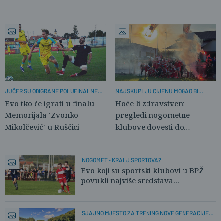
JUČER SU ODIGRANE POLUFINALNE
NAJSKUPLJU CIJENU MOGAO BI
UTAKMICE
PLATITI AMATERSKI SPORT
Evo tko će igrati u finalu
Hoće li zdravstveni
Memorijala 'Zvonko
pregledi nogometne
Mikolčević' u Ruščici
klubove dovesti do
bankrota?
NOGOMET - KRALJ SPORTOVA?
Evo koji su sportski klubovi u BPŽ
povukli najviše sredstava...
SJAJNO MJESTO ZA TRENING NOVE GENERACIJE
KAJAKAŠA