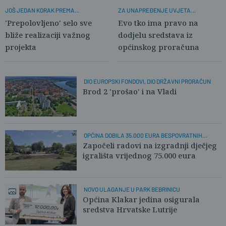
JOŠ JEDAN KORAK PREMA
ZA UNAPREĐENJE UVJETA
PJEŠAČKOM MOSTU
STANOVANJA
'Prepolovljeno' selo sve
Evo tko ima pravo na
bliže realizaciji važnog
dodjelu sredstava iz
projekta
općinskog proračuna
DIO EUROPSKI FONDOVI, DIO DRŽAVNI PRORAČUN
Brod 2 'prošao' i na Vladi
OPĆINA DOBILA 35.000 EURA BESPOVRATNIH
SREDSTAVA
Započeli radovi na izgradnji dječjeg
igrališta vrijednog 75.000 eura
NOVO ULAGANJE U PARK BEBRINICU
Općina Klakar jedina osigurala
sredstva Hrvatske Lutrije