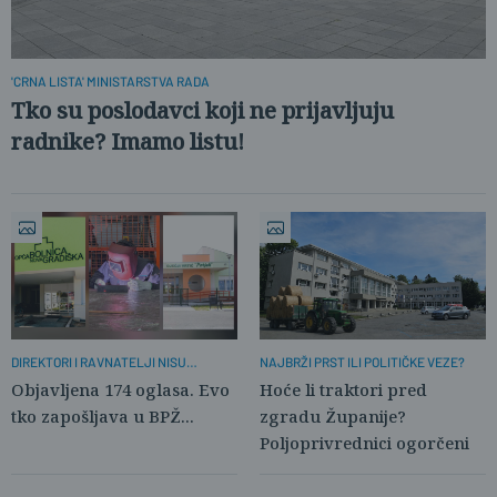
'CRNA LISTA' MINISTARSTVA RADA
Tko su poslodavci koji ne prijavljuju
radnike? Imamo listu!
NAJBRŽI PRST ILI POLITIČKE VEZE?
DIREKTORI I RAVNATELJI NISU
POTREBNI
Hoće li traktori pred
Objavljena 174 oglasa. Evo
zgradu Županije?
tko zapošljava u BPŽ...
Poljoprivrednici ogorčeni