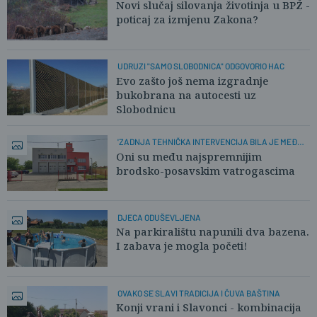
Novi slučaj silovanja životinja u BPŽ -
poticaj za izmjenu Zakona?
UDRUZI "SAMO SLOBODNICA" ODGOVORIO HAC
Evo zašto još nema izgradnje
bukobrana na autocesti uz
Slobodnicu
'ZADNJA TEHNIČKA INTERVENCIJA BILA JE MEĐU
TEŽIMA'
Oni su među najspremnijim
brodsko-posavskim vatrogascima
DJECA ODUŠEVLJENA
Na parkiralištu napunili dva bazena.
I zabava je mogla početi!
OVAKO SE SLAVI TRADICIJA I ČUVA BAŠTINA
Konji vrani i Slavonci - kombinacija