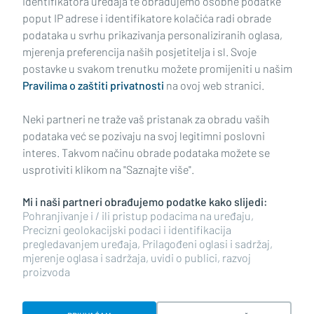
identifikatora uređaja te obrađujemo osobne podatke
poput IP adrese i identifikatore kolačića radi obrade
podataka u svrhu prikazivanja personaliziranih oglasa,
mjerenja preferencija naših posjetitelja i sl. Svoje
Impressum
Uvjeti korištenja
Politika privatnosti
postavke u svakom trenutku možete promijeniti u našim
Pravilima o zaštiti privatnosti
na ovoj web stranici.
Politika kolačića
Kontakt
Pritužbe
Suradnici
Neki partneri ne traže vaš pristanak za obradu vaših
Oglašavanje
podataka već se pozivaju na svoj legitimni poslovni
interes. Takvom načinu obrade podataka možete se
RUBRIKE
usprotiviti klikom na "Saznajte više".
Mi i naši partneri obrađujemo podatke kako slijedi:
BRODSKO-POSAVSKA ŽUPANIJA
Pohranjivanje i / ili pristup podacima na uređaju,
Precizni geolokacijski podaci i identifikacija
pregledavanjem uređaja, Prilagođeni oglasi i sadržaj,
POŽEŠKO-SLAVONSKA ŽUPANIJA
mjerenje oglasa i sadržaja, uvidi o publici, razvoj
proizvoda
Copyright © 2026 plusportal.hr, sva prava pridržana