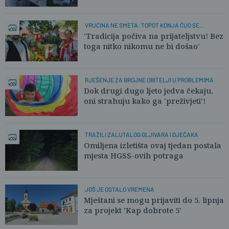
VRUĆINA NE SMETA: TOPOT KONJA ČUO SE
KOPANICOM
'Tradicija počiva na prijateljstvu! Bez
toga nitko nikomu ne bi došao'
RJEŠENJE ZA BROJNE OBITELJI U PROBLEMIMA
Dok drugi dugo ljeto jedva čekaju,
oni strahuju kako ga 'preživjeti'!
TRAŽILI ZALUTALOG GLJIVARA I DJEČAKA
Omiljena izletišta ovaj tjedan postala
mjesta HGSS-ovih potraga
JOŠ JE OSTALO VREMENA
Mještani se mogu prijaviti do 5. lipnja
za projekt 'Kap dobrote 5'