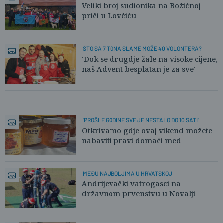
PRIRODE
Veliki broj sudionika na Božićnoj
priči u Lovčiću
ŠTO SA 7 TONA SLAME MOŽE 40 VOLONTERA?
'Dok se drugdje žale na visoke cijene,
naš Advent besplatan je za sve'
'PROŠLE GODINE SVE JE NESTALO DO 10 SATI'
Otkrivamo gdje ovaj vikend možete
nabaviti pravi domaći med
MEĐU NAJBOLJIMA U HRVATSKOJ
Andrijevački vatrogasci na
državnom prvenstvu u Novalji