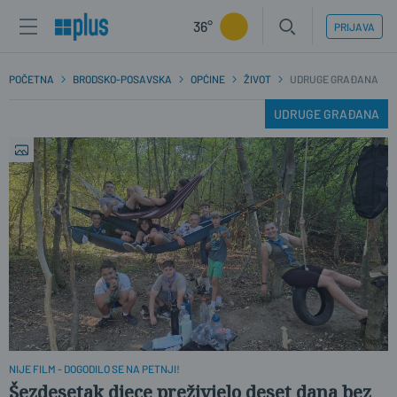
36°
PRIJAVA
POČETNA
BRODSKO-POSAVSKA
OPĆINE
ŽIVOT
UDRUGE GRAĐANA
UDRUGE GRAĐANA
NIJE FILM - DOGODILO SE NA PETNJI!
Šezdesetak djece preživjelo deset dana bez