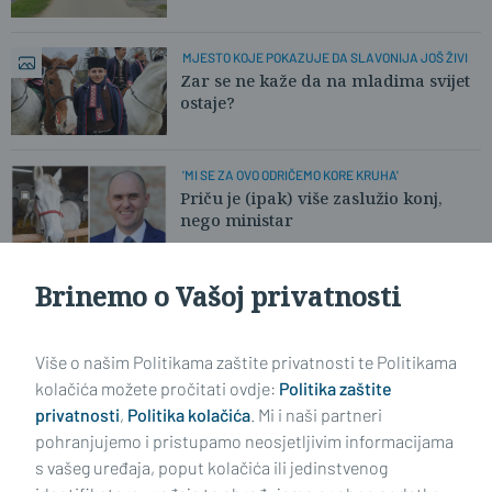
MJESTO KOJE POKAZUJE DA SLAVONIJA JOŠ ŽIVI
Zar se ne kaže da na mladima svijet
ostaje?
'MI SE ZA OVO ODRIČEMO KORE KRUHA'
Priču je (ipak) više zaslužio konj,
nego ministar
Brinemo o Vašoj privatnosti
GENIJALNA VIJEST S NAPETOG OCJENJIVANJA 102
UZORKA
Učeničko vino koje je 1. put na
smotri, odmah odnijelo titulu
šampiona
Više o našim Politikama zaštite privatnosti te Politikama
kolačića možete pročitati ovdje:
Politika zaštite
privatnosti
,
Politika kolačića
. Mi i naši partneri
VIDI STARIJE ČLANKE
pohranjujemo i pristupamo neosjetljivim informacijama
s vašeg uređaja, poput kolačića ili jedinstvenog