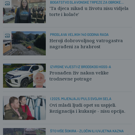
BOGATSTVO SLAVONSKE TRPEZE ZA OBROKE
MALIŠANA
'Ta djeca nikad u životu nisu vidjela
torte i kolače'
PROSLAVA VELIKIH 140 GODINA RADA
Heroji dobrovoljnog vatrogastva
nagrađeni za hrabrost
IZVRSNE VIJESTI IZ BRODSKOG HGSS-A
Pronađen živ nakon velike
trodnevne potrage
I 2025. MIJENJAJU PULS SVOJIH SELA
Ovi mladi ljudi opet su uspjeli.
Rezignacija i kukanje - nisu opcija.
ŠTO VIŠE ŠOKIRA - ZLOČIN ILI UVJETNA KAZNA