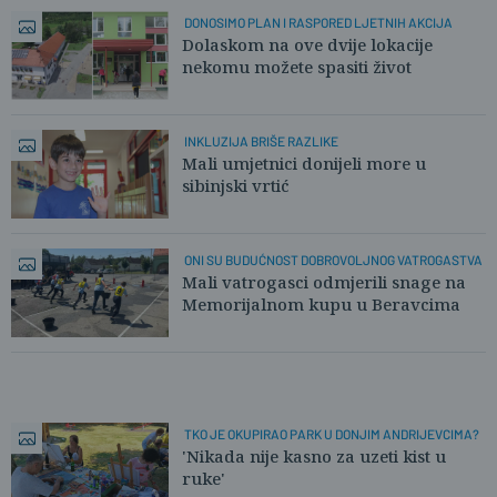
DONOSIMO PLAN I RASPORED LJETNIH AKCIJA
Dolaskom na ove dvije lokacije
nekomu možete spasiti život
INKLUZIJA BRIŠE RAZLIKE
Mali umjetnici donijeli more u
sibinjski vrtić
ONI SU BUDUĆNOST DOBROVOLJNOG VATROGASTVA
Mali vatrogasci odmjerili snage na
Memorijalnom kupu u Beravcima
TKO JE OKUPIRAO PARK U DONJIM ANDRIJEVCIMA?
'Nikada nije kasno za uzeti kist u
ruke'