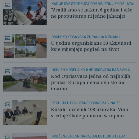
KAD JE SVE ŠTO PRUŽA DOM VRJEDNIJE OD ZLATA:
'Vratili smo se nakon 6 godina i više
ne propuštamo ni jedno jahanje!'
BRODSKO-POSAVSKA ŽUPANIJA U ZNAKU
PSIHOLOGIJE
U tjednu organizirane 33 aktivnosti
koje mijenjaju pogled na život
USPJEH MODELA KOJI NE ODGOVARA BAŠ SVIMA
Kod Oprisavaca jedna od najboljih
praksi: Europa nema ovo što mi
imamo
REZULTATI POVIJESNE GODINE ZA VINARE
Kušali i ocijenili 108 uzoraka. Vino
srednje škole ponovno šampion.
DRUŽENJE PLANINARA, DJECE I LJUBITELJA