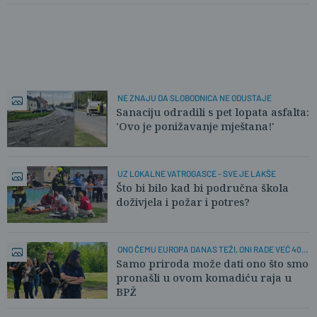
NE ZNAJU DA SLOBODNICA NE ODUSTAJE
Sanaciju odradili s pet lopata asfalta:
'Ovo je ponižavanje mještana!'
UZ LOKALNE VATROGASCE - SVE JE LAKŠE
Što bi bilo kad bi područna škola
doživjela i požar i potres?
ONO ČEMU EUROPA DANAS TEŽI, ONI RADE VEĆ 40
GODINA
Samo priroda može dati ono što smo
pronašli u ovom komadiću raja u
BPŽ