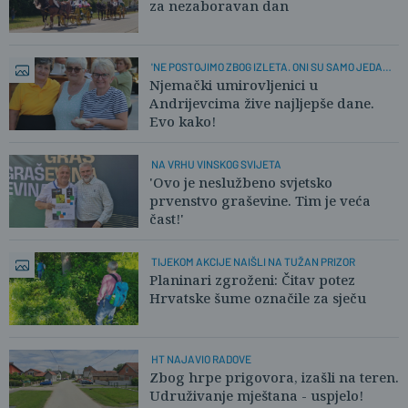
za nezaboravan dan
'NE POSTOJIMO ZBOG IZLETA. ONI SU SAMO JEDAN
DAN!'
Njemački umirovljenici u
Andrijevcima žive najljepše dane.
Evo kako!
NA VRHU VINSKOG SVIJETA
'Ovo je neslužbeno svjetsko
prvenstvo graševine. Tim je veća
čast!'
TIJEKOM AKCIJE NAIŠLI NA TUŽAN PRIZOR
Planinari zgroženi: Čitav potez
Hrvatske šume označile za sječu
HT NAJAVIO RADOVE
Zbog hrpe prigovora, izašli na teren.
Udruživanje mještana - uspjelo!