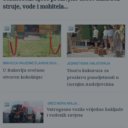
struje, vode i mobitela...
BRAVO ZA VRIJEDNE ČLANOVE KOJI
JEDINSTVENA I NAJSTARIJA
NEUMORNO RADE!
U Bukovlju svečano
Tisuću kukuruza za
otvoren kokošinjac
proslavu punoljetnosti u
Gornjim Andrijevcima
SREĆI NEMA KRAJA...
Vatrogasno vozilo vrijedno bakljade
i vodenih zavjesa