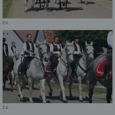
Ž.G.
Ž.G.