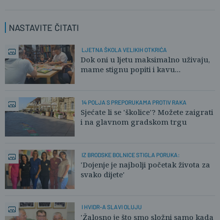
NASTAVITE ČITATI
LJETNA ŠKOLA VELIKIH OTKRIĆA
Dok oni u ljetu maksimalno uživaju,
mame stignu popiti i kavu...
14 POLJA S PREPORUKAMA PROTIV RAKA
Sjećate li se 'školice'? Možete zaigrati
i na glavnom gradskom trgu
IZ BRODSKE BOLNICE STIGLA PORUKA:
'Dojenje je najbolji početak života za
svako dijete'
I HVIDR-A SLAVI OLUJU
'Žalosno je što smo složni samo kada