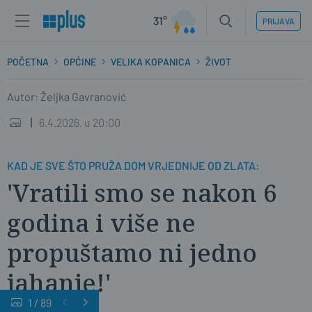
31°
PRIJAVA
POČETNA
OPĆINE
VELIKA KOPANICA
ŽIVOT
Autor: Željka Gavranović
6.4.2026. u 20:00
KAD JE SVE ŠTO PRUŽA DOM VRJEDNIJE OD ZLATA:
'Vratili smo se nakon 6
godina i više ne
propuštamo ni jedno
jahanje!'
1
/
89