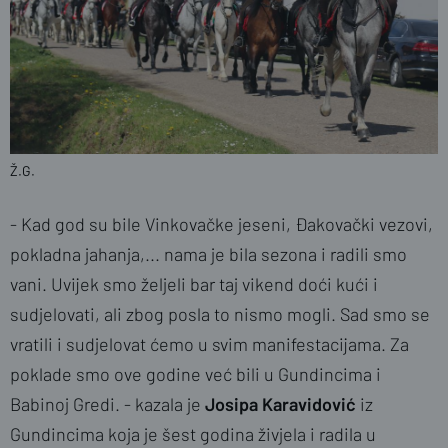
Ž.G.
- Kad god su bile Vinkovačke jeseni, Đakovački vezovi,
pokladna jahanja,... nama je bila sezona i radili smo
vani. Uvijek smo željeli bar taj vikend doći kući i
sudjelovati, ali zbog posla to nismo mogli. Sad smo se
vratili i sudjelovat ćemo u svim manifestacijama. Za
poklade smo ove godine već bili u Gundincima i
Babinoj Gredi. - kazala je
Josipa Karavidović
iz
Gundincima koja je šest godina živjela i radila u