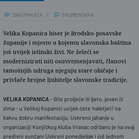
2945 PRIKAZA
0 KOMENTARA
Velika Kopanica biser je Brodsko-posavske
županije i mjesto u kojemu slavonska baština
još uvijek istinski živi. Ne želeći se
modernizirati niti osuvremenjavati, članovi
tamošnjih udruga njeguju stare običaje i
privlače brojne ljubitelje slavonske tradicije.
VELIKA KOPANICA
- Bilo proljeće ili ljeto, jesen ili
Ž.G.
zima - u Velikoj Kopanici uvijek ćete 'naletjeti' na
kakvu dobru manifestaciju. Uskrsno jahanje u
organizaciji Konjičkog kluba Vranac održano je na ovaj
predivni sunčani Uskrsni ponedjeljak i još jednom