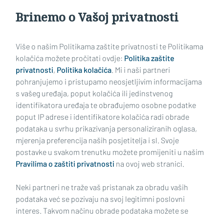
Brinemo o Vašoj privatnosti
Učitaj još članaka
Više o našim Politikama zaštite privatnosti te Politikama
kolačića možete pročitati ovdje:
Politika zaštite
privatnosti
,
Politika kolačića
. Mi i naši partneri
pohranjujemo i pristupamo neosjetljivim informacijama
s vašeg uređaja, poput kolačića ili jedinstvenog
identifikatora uređaja te obrađujemo osobne podatke
poput IP adrese i identifikatore kolačića radi obrade
podataka u svrhu prikazivanja personaliziranih oglasa,
mjerenja preferencija naših posjetitelja i sl. Svoje
Impressum
Uvjeti korištenja
Politika privatnosti
postavke u svakom trenutku možete promijeniti u našim
Pravilima o zaštiti privatnosti
na ovoj web stranici.
Politika kolačića
Kontakt
Pritužbe
Suradnici
Neki partneri ne traže vaš pristanak za obradu vaših
Oglašavanje
podataka već se pozivaju na svoj legitimni poslovni
interes. Takvom načinu obrade podataka možete se
RUBRIKE