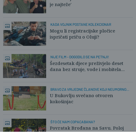
je najteže'
KADA VOJNIK POSTANE KOLEKCIONAR
Mogu li registracijske pločice
ispričati priču o Oluji?
NIJE FILM - DOGODILO SE NA PETNJI!
Šezdesetak djece preživjelo deset
dana bez struje, vode i mobitela...
BRAVO ZA VRIJEDNE ČLANOVE KOJI NEUMORNO
RADE!
U Bukovlju svečano otvoren
kokošinjac
ŠTO ĆE NAM COPACABANA?
Povratak Brođana na Savu. Poloj
kao mravinjak