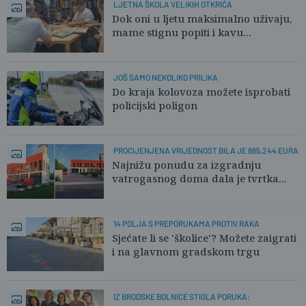
LJETNA ŠKOLA VELIKIH OTKRIĆA
Dok oni u ljetu maksimalno uživaju,
mame stignu popiti i kavu...
JOŠ SAMO NEKOLIKO PRILIKA
Do kraja kolovoza možete isprobati
policijski poligon
PROCIJENJENA VRIJEDNOST BILA JE 885.244 EURA
Najnižu ponudu za izgradnju
vatrogasnog doma dala je tvrtka...
14 POLJA S PREPORUKAMA PROTIV RAKA
Sjećate li se 'školice'? Možete zaigrati
i na glavnom gradskom trgu
IZ BRODSKE BOLNICE STIGLA PORUKA: