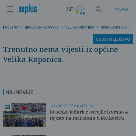
33°
PRIJAVA
POČETNA
BRODSKO-POSAVSKA
VELIKA KOPANICA
GOSPODARSTVO
U
UGOSTITELJSTVO
Trenutno nema vijesti iz općine
Velika Kopanica.
NAJNOVIJE
U SVOM TREĆEM NASTUPU
Brodske lađarice osvojile izvrsno 4.
mjesto na maratonu u Metkoviću