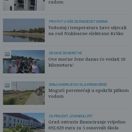
radom
PRVI PUT U VIŠE OD DVADESET GODINA
Vodostaj i temperatura Save utjecali
na rad Nuklearne elektrane Krško
OD SAVE DO NERETVE
Ove moćne žene danas će veslati 10
kilometara!
DONJI ANDRIJEVCI I SLAVONSKI BROD
Mogući poremećaji u opskrbi pitkom
vodom
ZA PROJEKT „IZVAN(K)LUPE"
Grad ostvario financiranje vrijedno
692.629 eura za 5 osnovnih škola