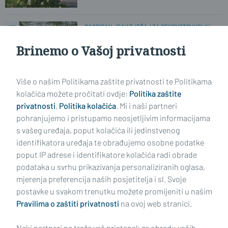
RASPISAN JE NATJEČAJ ZA REKONSTRUKCIJU
Za 13 mjeseci ovo više neće biti ruglo
u centru Slav. Broda!?
Brinemo o Vašoj privatnosti
Više o našim Politikama zaštite privatnosti te Politikama
NIKA JULARIĆ, POBJEDNICA MASTERSA, ZA
PLUSPORTAL:
'Izgleda kao da se mučimo, ali zaista
kolačića možete pročitati ovdje:
Politika zaštite
nam je lijepo i uživamo!'
privatnosti
,
Politika kolačića
. Mi i naši partneri
pohranjujemo i pristupamo neosjetljivim informacijama
s vašeg uređaja, poput kolačića ili jedinstvenog
identifikatora uređaja te obrađujemo osobne podatke
poput IP adrese i identifikatore kolačića radi obrade
podataka u svrhu prikazivanja personaliziranih oglasa,
mjerenja preferencija naših posjetitelja i sl. Svoje
Impressum
Uvjeti korištenja
Politika privatnosti
postavke u svakom trenutku možete promijeniti u našim
Pravilima o zaštiti privatnosti
na ovoj web stranici.
Politika kolačića
Kontakt
Pritužbe
Suradnici
Neki partneri ne traže vaš pristanak za obradu vaših