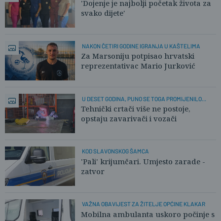
'Dojenje je najbolji početak života za
svako dijete'
NAKON ČETIRI GODINE IGRANJA U KAŠTELIMA
Za Marsoniju potpisao hrvatski
reprezentativac Mario Jurković
U DESET GODINA, PUNO SE TOGA PROMIJENILO...
Tehnički crtači više ne postoje,
opstaju zavarivači i vozači
KOD SLAVONSKOG ŠAMCA
'Pali' krijumčari. Umjesto zarade -
zatvor
VAŽNA OBAVIJEST ZA ŽITELJE OPĆINE KLAKAR
Mobilna ambulanta uskoro počinje s