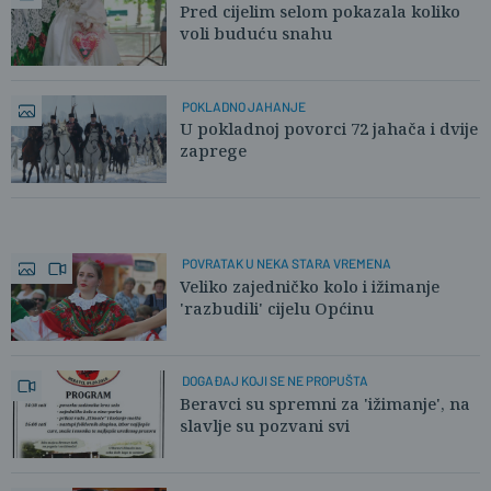
Pred cijelim selom pokazala koliko
voli buduću snahu
POKLADNO JAHANJE
U pokladnoj povorci 72 jahača i dvije
zaprege
POVRATAK U NEKA STARA VREMENA
Veliko zajedničko kolo i ižimanje
'razbudili' cijelu Općinu
DOGAĐAJ KOJI SE NE PROPUŠTA
Beravci su spremni za 'ižimanje', na
slavlje su pozvani svi