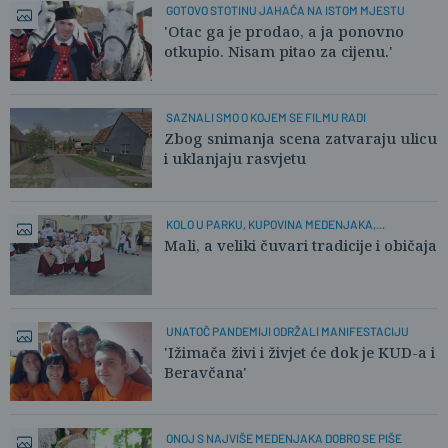
GOTOVO STOTINU JAHAČA NA ISTOM MJESTU
'Otac ga je prodao, a ja ponovno
otkupio. Nisam pitao za cijenu.'
SAZNALI SMO O KOJEM SE FILMU RADI
Zbog snimanja scena zatvaraju ulicu
i uklanjaju rasvjetu
KOLO U PARKU, KUPOVINA MEDENJAKA,...
Mali, a veliki čuvari tradicije i običaja
UNATOČ PANDEMIJI ODRŽALI MANIFESTACIJU
'Ižimača živi i živjet će dok je KUD-a i
Beravčana'
ONOJ S NAJVIŠE MEDENJAKA DOBRO SE PIŠE