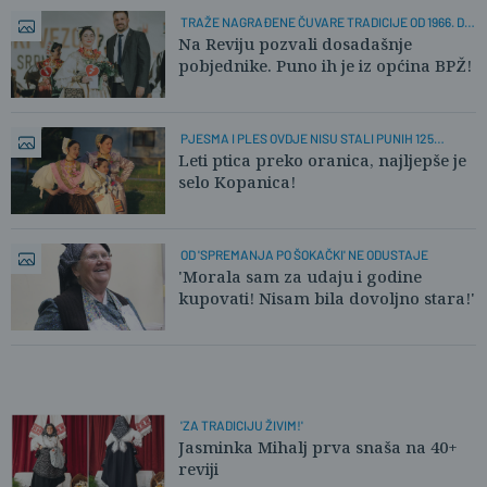
TRAŽE NAGRAĐENE ČUVARE TRADICIJE OD 1966. DO
DANAS
Na Reviju pozvali dosadašnje
pobjednike. Puno ih je iz općina BPŽ!
PJESMA I PLES OVDJE NISU STALI PUNIH 125
GODINA
Leti ptica preko oranica, najljepše je
selo Kopanica!
OD 'SPREMANJA PO ŠOKAČKI' NE ODUSTAJE
'Morala sam za udaju i godine
kupovati! Nisam bila dovoljno stara!'
'ZA TRADICIJU ŽIVIM!'
Jasminka Mihalj prva snaša na 40+
reviji