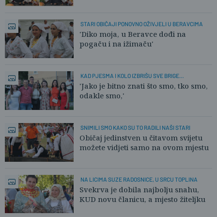
STARI OBIČAJI PONOVNO OŽIVJELI U BERAVCIMA
'Diko moja, u Beravce dođi na
pogaču i na ižimaču'
KAD PJESMA I KOLO IZBRIŠU SVE BRIGE
SVAKODNEVICE
'Jako je bitno znati što smo, tko smo,
odakle smo,'
SNIMILI SMO KAKO SU TO RADILI NAŠI STARI
Običaj jedinstven u čitavom svijetu
možete vidjeti samo na ovom mjestu
NA LICIMA SUZE RADOSNICE, U SRCU TOPLINA
Svekrva je dobila najbolju snahu,
KUD novu članicu, a mjesto žiteljku