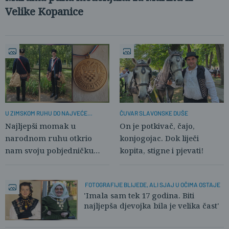
Velike Kopanice
U ZIMSKOM RUHU DO NAJVEĆE
ČUVAR SLAVONSKE DUŠE
LJETNE POBJEDE
Najljepši momak u
On je potkivač, čajo,
narodnom ruhu otkrio
konjogojac. Dok liječi
nam svoju pobjedničku
kopita, stigne i pjevati!
priču
FOTOGRAFIJE BLIJEDE, ALI SJAJ U OČIMA OSTAJE
'Imala sam tek 17 godina. Biti
najljepša djevojka bila je velika čast'