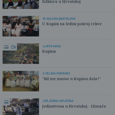
folklora u Hrvatskoj
16. KOLO NA BARTOLOVO
U Kupini na ledini pokraj crkve
LIJEPA NAŠA
Kupina
U VELIKOJ KOPANICI
"Bil me mamo u Kupinu dala?"
JOŠ JEDNA USPJEŠNA
Jedinstvena u Hrvatskoj - Ižimača