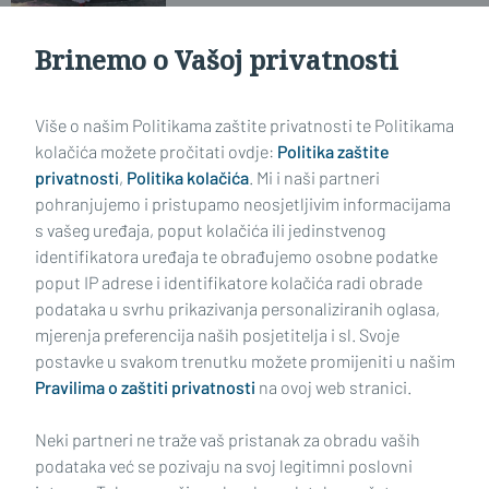
Brinemo o Vašoj privatnosti
JUBILARNA TRIDESETA
Znate li što je to 'Ižimača'?
Više o našim Politikama zaštite privatnosti te Politikama
kolačića možete pročitati ovdje:
Politika zaštite
privatnosti
,
Politika kolačića
. Mi i naši partneri
VIDI STARIJE ČLANKE
pohranjujemo i pristupamo neosjetljivim informacijama
s vašeg uređaja, poput kolačića ili jedinstvenog
identifikatora uređaja te obrađujemo osobne podatke
poput IP adrese i identifikatore kolačića radi obrade
podataka u svrhu prikazivanja personaliziranih oglasa,
mjerenja preferencija naših posjetitelja i sl. Svoje
Impressum
Uvjeti korištenja
Politika privatnosti
postavke u svakom trenutku možete promijeniti u našim
Pravilima o zaštiti privatnosti
na ovoj web stranici.
Politika kolačića
Kontakt
Pritužbe
Suradnici
Neki partneri ne traže vaš pristanak za obradu vaših
Oglašavanje
podataka već se pozivaju na svoj legitimni poslovni