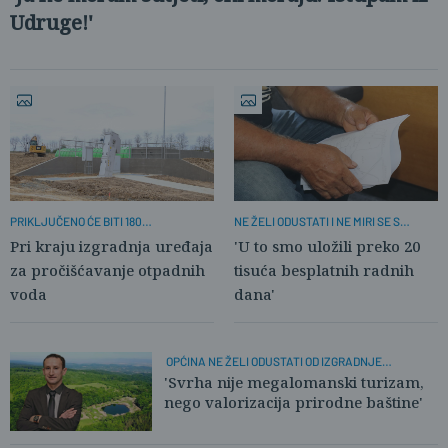
Udruge!'
PRIKLJUČENO ĆE BITI 180
NE ŽELI ODUSTATI I NE MIRI SE S
DOMAĆINSTAVA
PROJEKTOM OPĆINE
Pri kraju izgradnja uređaja
'U to smo uložili preko 20
za pročišćavanje otpadnih
tisuća besplatnih radnih
voda
dana'
OPĆINA NE ŽELI ODUSTATI OD IZGRADNJE
BUNGALOVA
'Svrha nije megalomanski turizam,
nego valorizacija prirodne baštine'