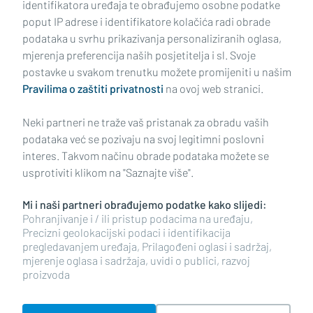
identifikatora uređaja te obrađujemo osobne podatke
poput IP adrese i identifikatore kolačića radi obrade
podataka u svrhu prikazivanja personaliziranih oglasa,
mjerenja preferencija naših posjetitelja i sl. Svoje
Impressum
Uvjeti korištenja
Politika privatnosti
postavke u svakom trenutku možete promijeniti u našim
Pravilima o zaštiti privatnosti
na ovoj web stranici.
Politika kolačića
Kontakt
Pritužbe
Suradnici
Neki partneri ne traže vaš pristanak za obradu vaših
Oglašavanje
podataka već se pozivaju na svoj legitimni poslovni
interes. Takvom načinu obrade podataka možete se
RUBRIKE
usprotiviti klikom na "Saznajte više".
Mi i naši partneri obrađujemo podatke kako slijedi:
BRODSKO-POSAVSKA ŽUPANIJA
Pohranjivanje i / ili pristup podacima na uređaju,
Precizni geolokacijski podaci i identifikacija
pregledavanjem uređaja, Prilagođeni oglasi i sadržaj,
POŽEŠKO-SLAVONSKA ŽUPANIJA
mjerenje oglasa i sadržaja, uvidi o publici, razvoj
proizvoda
Copyright © 2026 plusportal.hr, sva prava pridržana