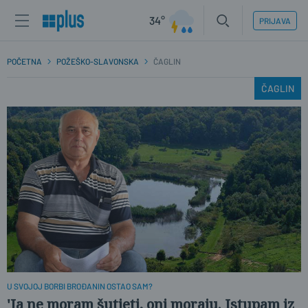
34°
PRIJAVA
POČETNA
POŽEŠKO-SLAVONSKA
ČAGLIN
ČAGLIN
U SVOJOJ BORBI BROĐANIN OSTAO SAM?
'Ja ne moram šutjeti, oni moraju. Istupam iz