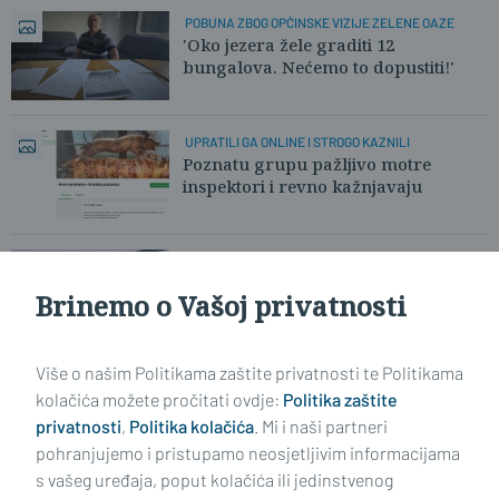
POBUNA ZBOG OPĆINSKE VIZIJE ZELENE OAZE
'Oko jezera žele graditi 12
bungalova. Nećemo to dopustiti!'
UPRATILI GA ONLINE I STROGO KAZNILI
Poznatu grupu pažljivo motre
inspektori i revno kažnjavaju
'ZAMIJENILI' MJESTA U AUTOMOBILU
Nakon nesreće, majka policiji lagala
Brinemo o Vašoj privatnosti
za sina?
Više o našim Politikama zaštite privatnosti te Politikama
kolačića možete pročitati ovdje:
Politika zaštite
privatnosti
,
Politika kolačića
. Mi i naši partneri
pohranjujemo i pristupamo neosjetljivim informacijama
s vašeg uređaja, poput kolačića ili jedinstvenog