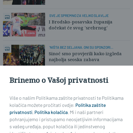
SVE JE SPREMNO ZA VELIKO SLAVLJE
I Brodsko-posavska županija
dočekat će svog 'srebrnog'
'NIŠTA BEZ SELJANA. ONI SU SPONZORI
MANIFESTACIJE'
Sinoć smo provjerili kako izgleda
najbolja seoska zabava
Brinemo o Vašoj privatnosti
PRERANI ODLAZAK OBILJEŽIO OVOGODIŠNJI DAN
OPĆINE
Otpjevali 'Nemoj me zaboravit'!' za
zajednički oproštaj od Josipa
Više o našim Politikama zaštite privatnosti te Politikama
kolačića možete pročitati ovdje:
Politika zaštite
privatnosti
,
Politika kolačića
. Mi i naši partneri
VIDI STARIJE ČLANKE
pohranjujemo i pristupamo neosjetljivim informacijama
s vašeg uređaja, poput kolačića ili jedinstvenog