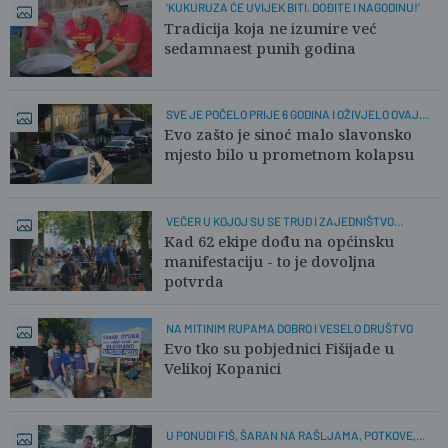
'KUKURUZA ĆE UVIJEK BITI. DOĐITE I NAGODINU!'
Tradicija koja ne izumire već
sedamnaest punih godina
SVE JE POČELO PRIJE 6 GODINA I OŽIVJELO OVAJ
KRAJ
Evo zašto je sinoć malo slavonsko
mjesto bilo u prometnom kolapsu
VEČER U KOJOJ SU SE TRUD I ZAJEDNIŠTVO
ISPLATILI
Kad 62 ekipe dođu na općinsku
manifestaciju - to je dovoljna
potvrda
NA MITINIM RUPAMA DOBRO I VESELO DRUŠTVO
Evo tko su pobjednici Fišijade u
Velikoj Kopanici
U PONUDI FIŠ, ŠARAN NA RAŠLJAMA, POTKOVE,...