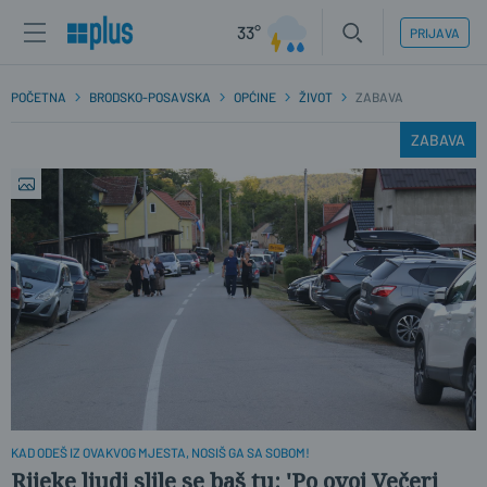
33°
PRIJAVA
POČETNA
BRODSKO-POSAVSKA
OPĆINE
ŽIVOT
ZABAVA
ZABAVA
KAD ODEŠ IZ OVAKVOG MJESTA, NOSIŠ GA SA SOBOM!
Rijeke ljudi slile se baš tu: 'Po ovoj Večeri