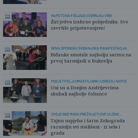
NAPETO NA FIŠIJADI U GORNJOJ VRBI
Žiri jedva izabrao pobjednika. Sve
završilo pripetavanjem!
NOVA OPĆINSKA SVIBANJSKA MANIFESTACIJA
Biđanke smotale najbolju sarmu na
prvoj Sarmijadi u Bukovlju
POSJETITELJI OMASTILI BRK I USREĆILI NEPCE
Oni su u Donjim Andrijevcima
skuhali najbolje čobance
OVDJE NOĆ MOGU PREŽIVJETI SVE ULIČNE
INSTALACIJE
Tajnu uspjeha i šarm Zekograda
razumiju svi mališani - iz sela i
grada