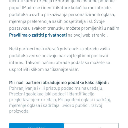
identifikatora uređaja te obrađujemo osobne podatke
poput IP adrese i identifikatore kolačića radi obrade
podataka u svrhu prikazivanja personaliziranih oglasa,
mjerenja preferencija naših posjetitelja i sl. Svoje
Impressum
Uvjeti korištenja
Politika privatnosti
postavke u svakom trenutku možete promijeniti u našim
Pravilima o zaštiti privatnosti
na ovoj web stranici.
Politika kolačića
Kontakt
Pritužbe
Suradnici
Neki partneri ne traže vaš pristanak za obradu vaših
Oglašavanje
podataka već se pozivaju na svoj legitimni poslovni
interes. Takvom načinu obrade podataka možete se
RUBRIKE
usprotiviti klikom na "Saznajte više".
Mi i naši partneri obrađujemo podatke kako slijedi:
BRODSKO-POSAVSKA ŽUPANIJA
Pohranjivanje i / ili pristup podacima na uređaju,
Precizni geolokacijski podaci i identifikacija
pregledavanjem uređaja, Prilagođeni oglasi i sadržaj,
POŽEŠKO-SLAVONSKA ŽUPANIJA
mjerenje oglasa i sadržaja, uvidi o publici, razvoj
proizvoda
Copyright © 2026 plusportal.hr, sva prava pridržana