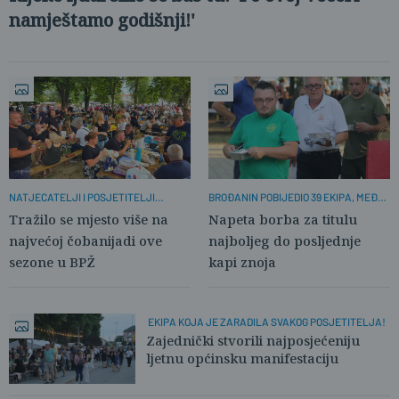
namještamo godišnji!'
NATJECATELJI I POSJETITELJI
BROĐANIN POBIJEDIO 39 EKIPA, MEĐU
NAPUNILI MJESNI PARK
NJIMA I TATU
Tražilo se mjesto više na
Napeta borba za titulu
najvećoj čobanijadi ove
najboljeg do posljednje
sezone u BPŽ
kapi znoja
EKIPA KOJA JE ZARADILA SVAKOG POSJETITELJA!
Zajednički stvorili najposjećeniju
ljetnu općinsku manifestaciju