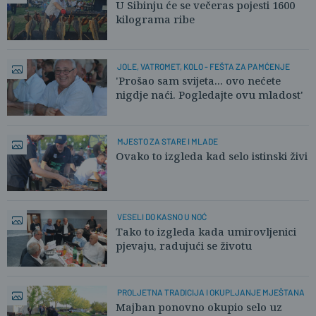
U Sibinju će se večeras pojesti 1600
kilograma ribe
JOLE, VATROMET, KOLO - FEŠTA ZA PAMĆENJE
'Prošao sam svijeta... ovo nećete
nigdje naći. Pogledajte ovu mladost'
MJESTO ZA STARE I MLADE
Ovako to izgleda kad selo istinski živi
VESELI DO KASNO U NOĆ
Tako to izgleda kada umirovljenici
pjevaju, radujući se životu
PROLJETNA TRADICIJA I OKUPLJANJE MJEŠTANA
Majban ponovno okupio selo uz