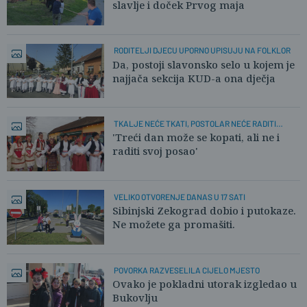
slavlje i doček Prvog maja
RODITELJI DJECU UPORNO UPISUJU NA FOLKLOR
Da, postoji slavonsko selo u kojem je
najjača sekcija KUD-a ona dječja
TKALJE NEĆE TKATI, POSTOLAR NEĆE RADITI
OBUĆU
'Treći dan može se kopati, ali ne i
raditi svoj posao'
VELIKO OTVORENJE DANAS U 17 SATI
Sibinjski Zekograd dobio i putokaze.
Ne možete ga promašiti.
POVORKA RAZVESELILA CIJELO MJESTO
Ovako je pokladni utorak izgledao u
Bukovlju