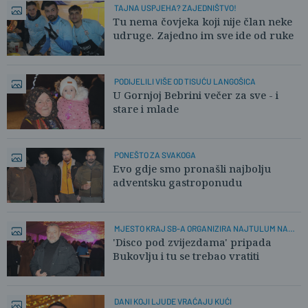
TAJNA USPJEHA? ZAJEDNIŠTVO!
Tu nema čovjeka koji nije član neke
udruge. Zajedno im sve ide od ruke
PODIJELILI VIŠE OD TISUĆU LANGOŠICA
U Gornjoj Bebrini večer za sve - i
stare i mlade
PONEŠTO ZA SVAKOGA
Evo gdje smo pronašli najbolju
adventsku gastroponudu
MJESTO KRAJ SB-A ORGANIZIRA NAJTULUM NA
OTVORENOM
'Disco pod zvijezdama' pripada
Bukovlju i tu se trebao vratiti
DANI KOJI LJUDE VRAĆAJU KUĆI