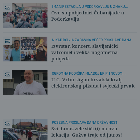
I MANIFESTACIJA U PODCRKAVLJU U ZNAKU
'KOCKICA'
Ovo su pobjednici Čobanijade u
Podcrkavlju
NIKAD BOLJA ZABAVNA VEČER PROSLAVE DANA
OPĆINE
Izvrstan koncert, slavljenički
vatromet i velika nogometna
pobjeda
OGROMNA PODRŠKA MLADOJ EKIPI I NOVOM
TURNIRU
U G. Vrbu stigao hrvatski kralj
elektronskog pikada i svjetski prvak
POSEBNA PROSLAVA DANA DRŽAVNOSTI
Svi danas žele stići (i) na ovu
lokaciju. Gužva traje od jutros!