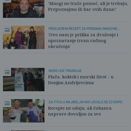
'Mnogi ne traže pomoć, ali je trebaju,
Prepoznajmo ih bar ovih dana!'
PROVJERENI RECEPT ZA PROSINAC NIKAD NE
RAZOČARA
'Ovo nam je prilika za druženje i
upoznavanje izvan radnog
okruženja'
NOVO LICE TRADICIJE
Plaža, kokteli i morski život - u
Donjim Andrijevcima
ZA TITULU NAJBOLJIH NATJECALE SE 22 EKIPE
Recepte ne odaju, ali čobanca
naprave dovoljno za sve