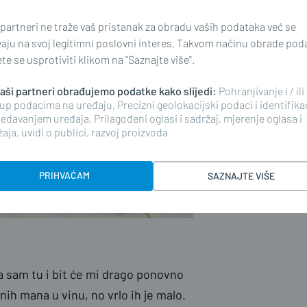
 partneri ne traže vaš pristanak za obradu vaših podataka već se
vaju na svoj legitimni poslovni interes. Takvom načinu obrade pod
e se usprotiviti klikom na "Saznajte više".
 naši partneri obrađujemo podatke kako slijedi:
Pohranjivanje i / ili
up podacima na uređaju, Precizni geolokacijski podaci i identifika
edavanjem uređaja, Prilagođeni oglasi i sadržaj, mjerenje oglasa i
aja, uvidi o publici, razvoj proizvoda
PRIHVAĆAM
SAZNAJTE VIŠE
 Ja sam tu i bit će mi drago ponovno
nih mana u vinu, no vrlo ih je malo.