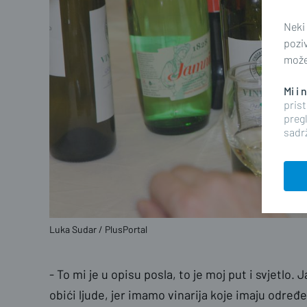
Neki
pozi
možet
Mi i
prist
pregl
sadrž
Luka Sudar / PlusPortal
- To mi je u opisu posla, to je moj put i svjetlo.
obići ljude, jer imamo vinarija koje imaju određe