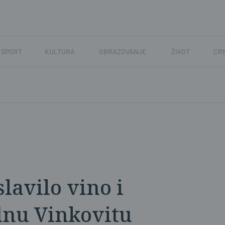
SPORT
KULTURA
OBRAZOVANJE
ŽIVOT
CR
slavilo vino i
dnu Vinkovitu