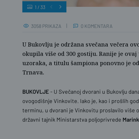
1
/
33
Luka Sudar / PlusPortal
3058 PRIKAZA
0 KOMENTARA
U Bukovlju je održana svečana večera ovo
okupila više od 300 gostiju. Ranije je ova
uzoraka, a titulu šampiona ponovno je od
Trnava.
BUKOVLJE
- U Svečanoj dvorani u Bukovlju dan
ovogodišnje Vinkovite. Iako je, kao i prošlih g
terminu, u dvorani je Vinkovitu proslavilo više 
državni tajnik Ministarstva poljoprivrede
Marink