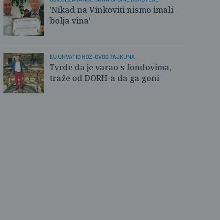
'Nikad na Vinkoviti nismo imali
 Sudar / PlusPortal
bolja vina'
EU UHVATIO HDZ-OVOG TAJKUNA
Tvrde da je varao s fondovima,
traže od DORH-a da ga goni