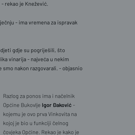
. - rekao je Knežević.
 siječnju - ima vremena za ispravak
jeti gdje su pogriješili, što
ika vinarija - najveća u nekim
lje smo nakon razgovarali. - objasnio
Razlog za ponos ima i načelnik
Općine Bukovlje
Igor Đaković
-
kojemu je ovo prva Vinkovita na
kojoj je bio u funkciji čelnog
čovjeka Općine. Rekao je kako je