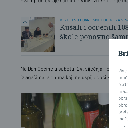
- Šampion ostaje šampion Vinkovite - to nije ma
REZULTATI POVIJESNE GODINE ZA VI
Kušali i ocijenili 1
škole ponovno šamp
Br
Na Dan Općine u subotu, 24. siječnja - bit će po
Više
izlagačima, a onima koji ne uspiju doći Knežev
proči
part
uređa
obra
obra
prefe
može
stran