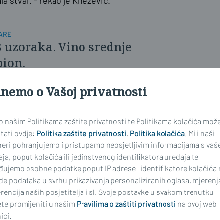
la stvar. - rekao je Knežević.
NARE
08 uzoraka. Vino srednje
ion.
inemo o Vašoj privatnosti
dijeljena priznanja ovogodišnjim
 o našim Politikama zaštite privatnosti te Politikama kolačića mož
ić će osobno predati nagradu.
tati ovdje:
Politika zaštite privatnosti
,
Politika kolačića
. Mi i naši
neri pohranjujemo i pristupamo neosjetljivim informacijama s vaš
ja, poput kolačića ili jedinstvenog identifikatora uređaja te
đujemo osobne podatke poput IP adrese i identifikatore kolačića 
de podataka u svrhu prikazivanja personaliziranih oglasa, mjerenj
rencija naših posjetitelja i sl. Svoje postavke u svakom trenutku
te promijeniti u našim
Pravilima o zaštiti privatnosti
na ovoj web
ici.