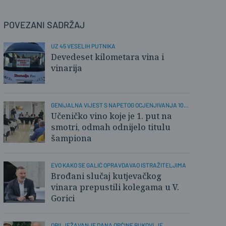
POVEZANI SADRŽAJ
UZ 45 VESELIH PUTNIKA
Devedeset kilometara vina i
vinarija
GENIJALNA VIJEST S NAPETOG OCJENJIVANJA 102
UZORKA
Učeničko vino koje je 1. put na
smotri, odmah odnijelo titulu
šampiona
EVO KAKO SE GALIĆ OPRAVDAVAO ISTRAŽITELJIMA
Brođani slučaj kutjevačkog
vinara prepustili kolegama u V.
Gorici
OBILJEŽAVANJE DANA OPĆINE BUKOVLJE