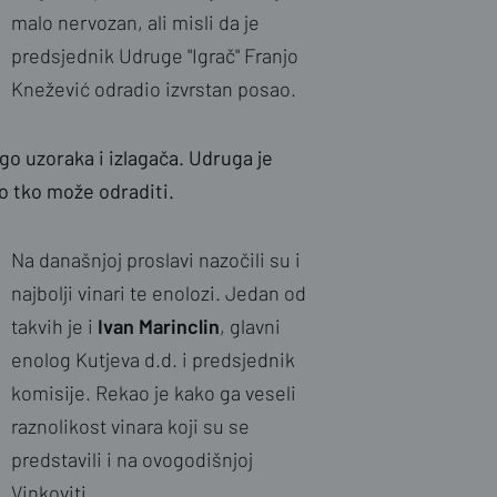
malo nervozan, ali misli da je
predsjednik Udruge "Igrač" Franjo
Knežević odradio izvrstan posao.
ogo uzoraka i izlagača. Udruga je
ko tko može odraditi.
Na današnjoj proslavi nazočili su i
najbolji vinari te enolozi. Jedan od
takvih je i
Ivan Marinclin
, glavni
enolog Kutjeva d.d. i predsjednik
komisije. Rekao je kako ga veseli
raznolikost vinara koji su se
predstavili i na ovogodišnjoj
Vinkoviti.