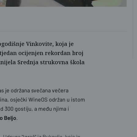
Luka
godišnje Vinkovite, koja je
j tjedan ocijenjen rekordan broj
nijela Srednja strukovna škola
as je održana svečana večera
odina, osječki WineOS održan u istom
od 300 gostiju, a među njima i
o Beljo
.
Udruga "Igrač" iz Bukovlja, koja je