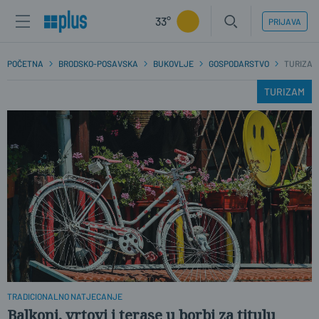
33°
PRIJAVA
POČETNA
BRODSKO-POSAVSKA
BUKOVLJE
GOSPODARSTVO
TURIZAM
TURIZAM
TRADICIONALNO NATJECANJE
Balkoni, vrtovi i terase u borbi za titulu