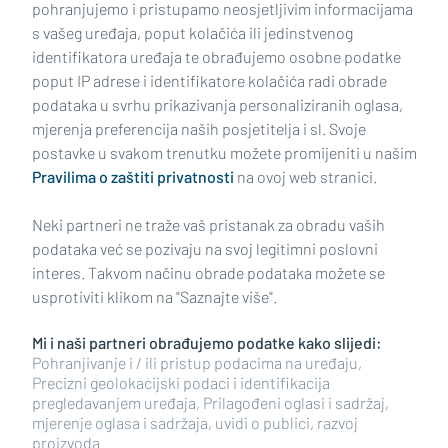
pohranjujemo i pristupamo neosjetljivim informacijama
s vašeg uređaja, poput kolačića ili jedinstvenog
identifikatora uređaja te obrađujemo osobne podatke
poput IP adrese i identifikatore kolačića radi obrade
podataka u svrhu prikazivanja personaliziranih oglasa,
mjerenja preferencija naših posjetitelja i sl. Svoje
Impressum
Uvjeti korištenja
Politika privatnosti
postavke u svakom trenutku možete promijeniti u našim
Pravilima o zaštiti privatnosti
na ovoj web stranici.
Politika kolačića
Kontakt
Pritužbe
Suradnici
Neki partneri ne traže vaš pristanak za obradu vaših
Oglašavanje
podataka već se pozivaju na svoj legitimni poslovni
interes. Takvom načinu obrade podataka možete se
RUBRIKE
usprotiviti klikom na "Saznajte više".
Mi i naši partneri obrađujemo podatke kako slijedi:
BRODSKO-POSAVSKA ŽUPANIJA
Pohranjivanje i / ili pristup podacima na uređaju,
Precizni geolokacijski podaci i identifikacija
pregledavanjem uređaja, Prilagođeni oglasi i sadržaj,
POŽEŠKO-SLAVONSKA ŽUPANIJA
mjerenje oglasa i sadržaja, uvidi o publici, razvoj
proizvoda