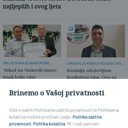
najljepših i ovog ljeta
OBILJEŽAVANJE DANA OPĆINE
U BUKOVLJU KUŠALI I OCIJENILI 100
BUKOVLJE
VINA
'Nikad na Vinkoviti nismo
Komisija oduševljena
imali bolja vina'
kvalitetom vina. Ovo su
novi šampioni.
Brinemo o Vašoj privatnosti
NEKI ODBIJAJU ZARADITI NA GOSTIMA
Zašto Slavonija neprestano 'pada' na
Više o našim Politikama zaštite privatnosti te Politikama
ispitu 'Turizam'?
kolačića možete pročitati ovdje:
Politika zaštite
privatnosti
,
Politika kolačića
. Mi i naši partneri