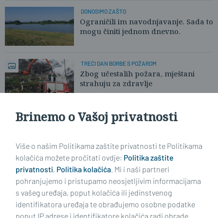
DONOSIMO ZAŠTO
Ograničili im navodnjavanje. Sada to
mogu činiti jednom dnevno.
TREĆI DAN BORBE S POŽAROM
Zbog učestalih požara, mještani
strahuju za zdravlje
Brinemo o Vašoj privatnosti
VATROGASCI OD ZORE NA SIZIFOVOM ZADATKU
Deponija koja svako malo gori
nadležnima nije prioritet?
Više o našim Politikama zaštite privatnosti te Politikama
kolačića možete pročitati ovdje:
Politika zaštite
privatnosti
,
Politika kolačića
. Mi i naši partneri
VIDI STARIJE ČLANKE
pohranjujemo i pristupamo neosjetljivim informacijama
s vašeg uređaja, poput kolačića ili jedinstvenog
identifikatora uređaja te obrađujemo osobne podatke
poput IP adrese i identifikatore kolačića radi obrade