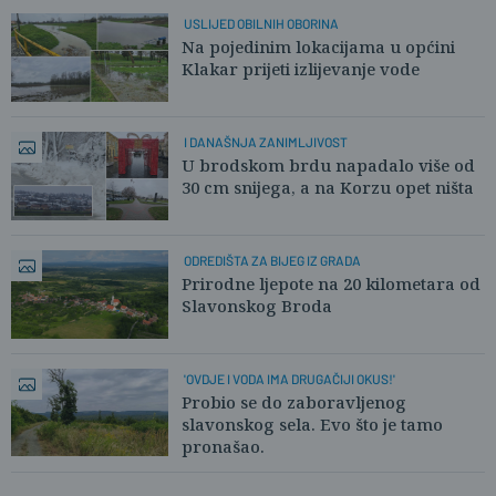
USLIJED OBILNIH OBORINA
Na pojedinim lokacijama u općini
Klakar prijeti izlijevanje vode
I DANAŠNJA ZANIMLJIVOST
U brodskom brdu napadalo više od
30 cm snijega, a na Korzu opet ništa
ODREDIŠTA ZA BIJEG IZ GRADA
Prirodne ljepote na 20 kilometara od
Slavonskog Broda
'OVDJE I VODA IMA DRUGAČIJI OKUS!'
Probio se do zaboravljenog
slavonskog sela. Evo što je tamo
pronašao.