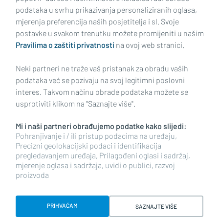
podataka u svrhu prikazivanja personaliziranih oglasa,
mjerenja preferencija naših posjetitelja i sl. Svoje
Impressum
Uvjeti korištenja
Politika privatnosti
postavke u svakom trenutku možete promijeniti u našim
Pravilima o zaštiti privatnosti
na ovoj web stranici.
Politika kolačića
Kontakt
Pritužbe
Suradnici
Neki partneri ne traže vaš pristanak za obradu vaših
Oglašavanje
podataka već se pozivaju na svoj legitimni poslovni
interes. Takvom načinu obrade podataka možete se
RUBRIKE
usprotiviti klikom na "Saznajte više".
Mi i naši partneri obrađujemo podatke kako slijedi:
BRODSKO-POSAVSKA ŽUPANIJA
Pohranjivanje i / ili pristup podacima na uređaju,
Precizni geolokacijski podaci i identifikacija
pregledavanjem uređaja, Prilagođeni oglasi i sadržaj,
POŽEŠKO-SLAVONSKA ŽUPANIJA
mjerenje oglasa i sadržaja, uvidi o publici, razvoj
proizvoda
Copyright © 2026 plusportal.hr, sva prava pridržana
PRIHVAĆAM
SAZNAJTE VIŠE