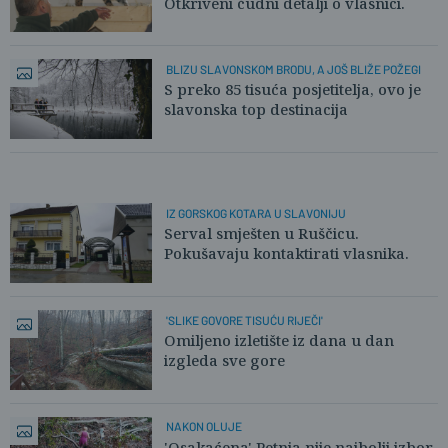
Otkriveni čudni detalji o vlasnici.
BLIZU SLAVONSKOM BRODU, A JOŠ BLIŽE POŽEGI
S preko 85 tisuća posjetitelja, ovo je
slavonska top destinacija
IZ GORSKOG KOTARA U SLAVONIJU
Serval smješten u Ruščicu.
Pokušavaju kontaktirati vlasnika.
'SLIKE GOVORE TISUĆU RIJEČI'
Omiljeno izletište iz dana u dan
izgleda sve gore
NAKON OLUJE
'Osakaćena' Petnja nije najbolji izbor