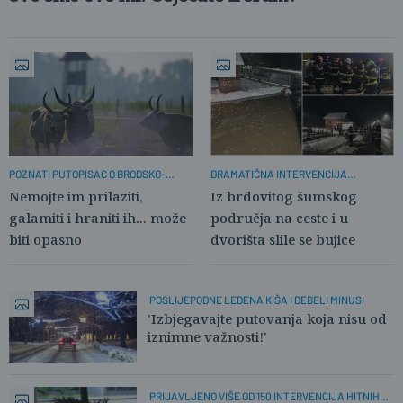
POZNATI PUTOPISAC O BRODSKO-
DRAMATIČNA INTERVENCIJA
POSAVSKOM LOKALITETU
VATROGASACA
Nemojte im prilaziti,
Iz brdovitog šumskog
galamiti i hraniti ih... može
područja na ceste i u
biti opasno
dvorišta slile se bujice
POSLIJEPODNE LEDENA KIŠA I DEBELI MINUSI
'Izbjegavajte putovanja koja nisu od
iznimne važnosti!'
PRIJAVLJENO VIŠE OD 150 INTERVENCIJA HITNIH