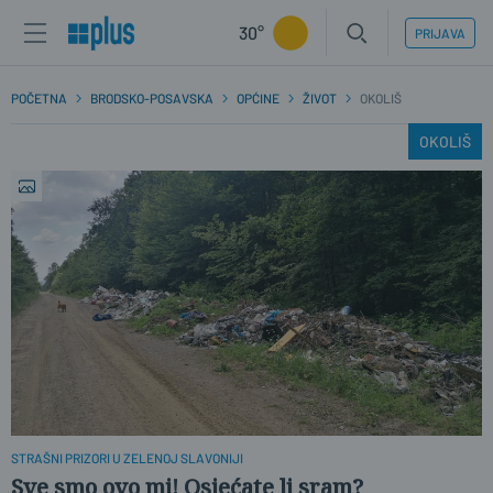
30°
PRIJAVA
POČETNA
BRODSKO-POSAVSKA
OPĆINE
ŽIVOT
OKOLIŠ
OKOLIŠ
STRAŠNI PRIZORI U ZELENOJ SLAVONIJI
Sve smo ovo mi! Osjećate li sram?