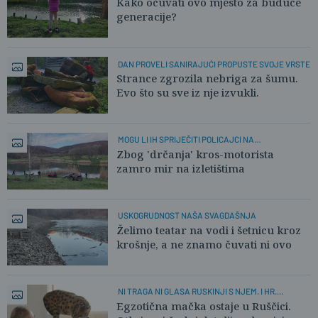
Kako očuvati ovo mjesto za buduće
generacije?
DAN PROVELI SANIRAJUĆI PROPUSTE SVOJE VRSTE
Strance zgrozila nebriga za šumu.
Evo što su sve iz nje izvukli.
MOGU LI IH SPRIJEČITI POLICAJCI NA
MOTOCIKLIMA?
Zbog 'drčanja' kros-motorista
zamro mir na izletištima
USKOGRUDNOST NAŠA SVAGDAŠNJA
Želimo teatar na vodi i šetnicu kroz
krošnje, a ne znamo čuvati ni ovo
NI TRAGA NI GLASA RUSKINJI S NJEM. I HR.
ADRESOM
Egzotična mačka ostaje u Ruščici.