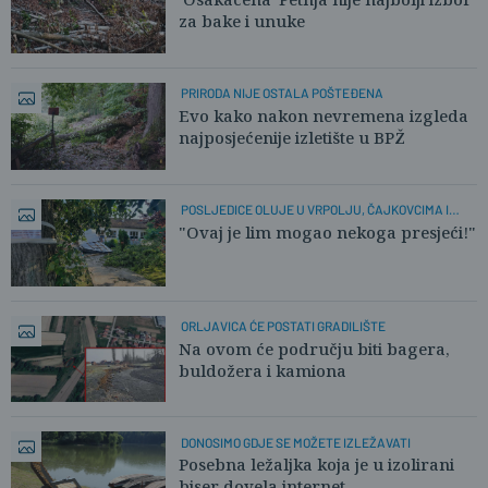
za bake i unuke
PRIRODA NIJE OSTALA POŠTEĐENA
Evo kako nakon nevremena izgleda
najposjećenije izletište u BPŽ
POSLJEDICE OLUJE U VRPOLJU, ČAJKOVCIMA I
TRNJANIMA
"Ovaj je lim mogao nekoga presjeći!"
ORLJAVICA ĆE POSTATI GRADILIŠTE
Na ovom će području biti bagera,
buldožera i kamiona
DONOSIMO GDJE SE MOŽETE IZLEŽAVATI
Posebna ležaljka koja je u izolirani
biser dovela internet