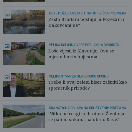
NEKE MOŽE ZAUSTAVITI SAMO FIZIČKA PREPREKA
Zašto Brođani poštuju, a Požežani i
Đakovčani ne?
VELIKA KOLIČINA VODE POPLAVILA DVORIŠTA I
PODRUME
Loše vijesti iz Slavonije. Ovo se
mjesto bori s bujicama.
VELIKA STVAR ZA SLAVONSKU OPĆINU
Treba li ovaj zeleni biser zaštititi kao
spomenik prirode?
DRAMATIČNA OBJAVA NA DRUŠTVENIM MREŽAMA
'Nitko ne reagira danima. Životinja
se pati nasukana na obalu Save.'