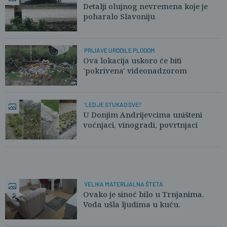
SLUŽBI
Detalji olujnog nevremena koje je
poharalo Slavoniju
PRIJAVE URODILE PLODOM
Ova lokacija uskoro će biti
'pokrivena' videonadzorom
'LED JE STUKAO SVE!'
U Donjim Andrijevcima uništeni
voćnjaci, vinogradi, povrtnjaci
VELIKA MATERIJALNA ŠTETA
Ovako je sinoć bilo u Trnjanima.
Voda ušla ljudima u kuću.