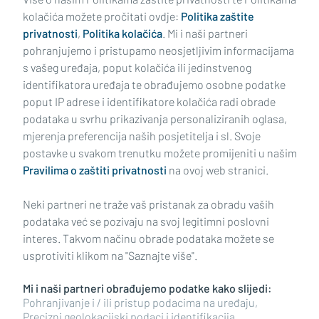
kolačića možete pročitati ovdje:
Politika zaštite
privatnosti
,
Politika kolačića
. Mi i naši partneri
pohranjujemo i pristupamo neosjetljivim informacijama
s vašeg uređaja, poput kolačića ili jedinstvenog
identifikatora uređaja te obrađujemo osobne podatke
poput IP adrese i identifikatore kolačića radi obrade
podataka u svrhu prikazivanja personaliziranih oglasa,
mjerenja preferencija naših posjetitelja i sl. Svoje
Impressum
Uvjeti korištenja
Politika privatnosti
postavke u svakom trenutku možete promijeniti u našim
Pravilima o zaštiti privatnosti
na ovoj web stranici.
Politika kolačića
Kontakt
Pritužbe
Suradnici
Neki partneri ne traže vaš pristanak za obradu vaših
Oglašavanje
podataka već se pozivaju na svoj legitimni poslovni
interes. Takvom načinu obrade podataka možete se
RUBRIKE
usprotiviti klikom na "Saznajte više".
Mi i naši partneri obrađujemo podatke kako slijedi:
BRODSKO-POSAVSKA ŽUPANIJA
Pohranjivanje i / ili pristup podacima na uređaju,
Precizni geolokacijski podaci i identifikacija