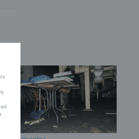
ete
eg
radi
a