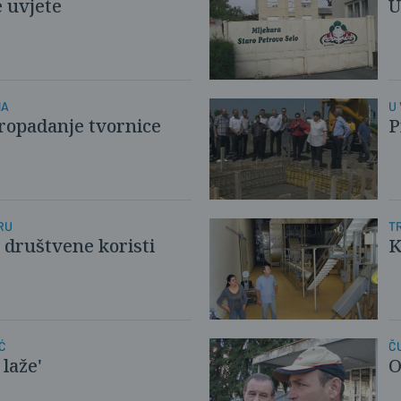
e uvjete
U
NA
U
ropadanje tvornice
P
RU
T
 društvene koristi
K
Ć
Č
 laže'
O