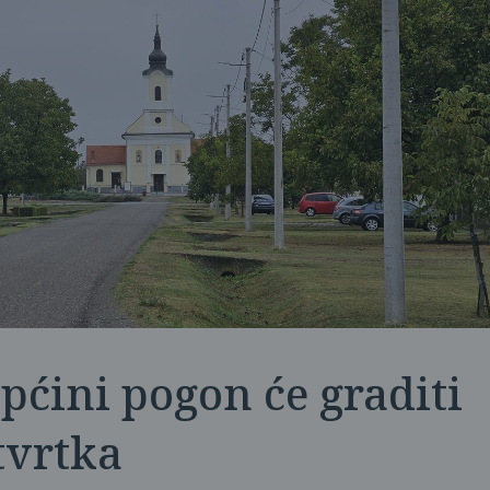
pćini pogon će graditi
tvrtka