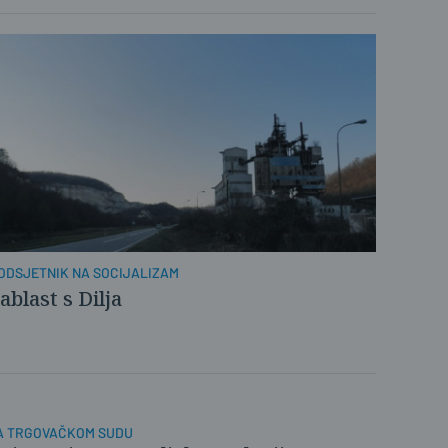
ODSJETNIK NA SOCIJALIZAM
ablast s Dilja
A TRGOVAČKOM SUDU