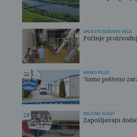
UMJESTO SUŠENOG VOĆA
Počinje proizvodn
MARKO PEJIĆ:
'Samo pošteno zara
ODLIČNA VIJEST
Zapošljavaju doda