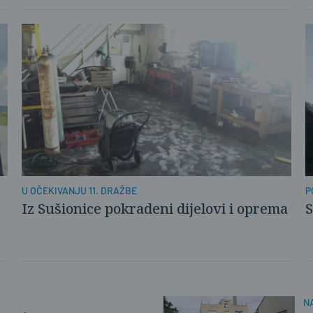
U OČEKIVANJU 11. DRAŽBE
P
Iz Sušionice pokradeni dijelovi i oprema
S
N