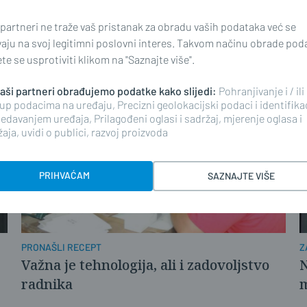
U SL. BRODU / G. VRBI
Z
Šivat će kožne presvlake za Porsche,
I
 partneri ne traže vaš pristanak za obradu vaših podataka već se
Audi i Mercedes
vaju na svoj legitimni poslovni interes. Takvom načinu obrade pod
e se usprotiviti klikom na "Saznajte više".
 naši partneri obrađujemo podatke kako slijedi:
Pohranjivanje i / ili
up podacima na uređaju, Precizni geolokacijski podaci i identifika
edavanjem uređaja, Prilagođeni oglasi i sadržaj, mjerenje oglasa i
aja, uvidi o publici, razvoj proizvoda
PRIHVAĆAM
SAZNAJTE VIŠE
PRONAŠLI RECEPT
Z
Važna je tehnologija, ali i zadovoljstvo
N
radnika
m