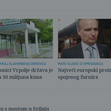
 KRAJ SLAVONSKOG OBROVCA
MATO VLADIĆ IZ OPRISAVACA
onici Vrpolje država je
Najveći europski proi
a 30 milijuna kuna
spojenog furnira
aju s mostom u Svilaju