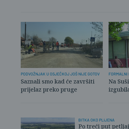
PODVOŽNJAK U OSJEČKOJ JOŠ NIJE GOTOV
FORMALNI
Saznali smo kad će završiti
Na Suši
prijelaz preko pruge
izgubil
BITKA OKO PLIJENA
Po treći put petlj