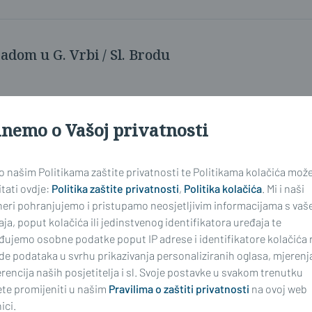
dom u G. Vrbi / Sl. Brodu
inemo o Vašoj privatnosti
 o našim Politikama zaštite privatnosti te Politikama kolačića mož
tati ovdje:
Politika zaštite privatnosti
,
Politika kolačića
. Mi i naši
neri pohranjujemo i pristupamo neosjetljivim informacijama s vaš
ja, poput kolačića ili jedinstvenog identifikatora uređaja te
đujemo osobne podatke poput IP adrese i identifikatore kolačića 
de podataka u svrhu prikazivanja personaliziranih oglasa, mjerenj
rencija naših posjetitelja i sl. Svoje postavke u svakom trenutku
te promijeniti u našim
Pravilima o zaštiti privatnosti
na ovoj web
ici.