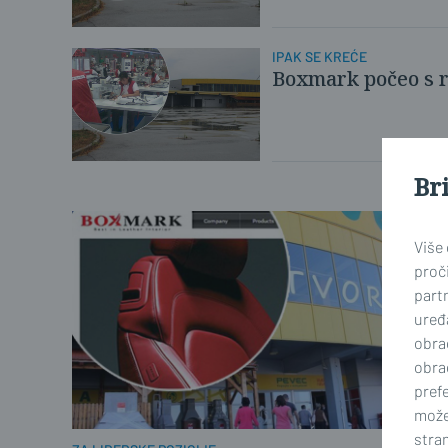
IPAK SE KREĆE
Boxmark počeo s ra
Br
Više
proči
part
uređa
obra
obra
prefe
može
stran