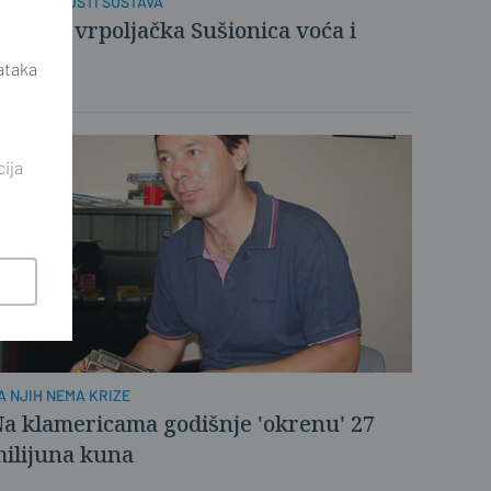
BOG SPOROSTI SUSTAVA
zgorila vrpoljačka Sušionica voća i
povrća
ataka
cija
A NJIH NEMA KRIZE
a klamericama godišnje 'okrenu' 27
ilijuna kuna