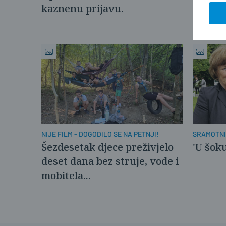
redu S
kaznenu prijavu.
NIJE FILM - DOGODILO SE NA PETNJI!
SRAMOTNI
OSTAJE
Šezdesetak djece preživjelo
'U šoku
deset dana bez struje, vode i
mobitela...