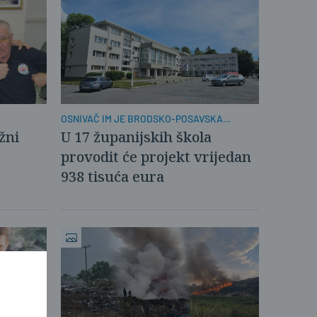
OSNIVAČ IM JE BRODSKO-POSAVSKA
ŽUPANIJA
žni
U 17 županijskih škola
provodit će projekt vrijedan
938 tisuća eura