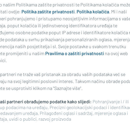
 o našim Politikama zaštite privatnosti te Politikama kolačića mož
tati ovdje:
Politika zaštite privatnosti
,
Politika kolačića
. Mi i naši
ODINU...
KADA VOJNIK POSTANE KOLEKCI
neri pohranjujemo i pristupamo neosjetljivim informacijama s vaš
zapravo dogodilo 5.
Mogu li registracijske
ja, poput kolačića ili jedinstvenog identifikatora uređaja te
za 1995. godine?
pločice ispričati priču 
đujemo osobne podatke poput IP adrese i identifikatore kolačića 
Oluji?
de podataka u svrhu prikazivanja personaliziranih oglasa, mjerenj
rencija naših posjetitelja i sl. Svoje postavke u svakom trenutku
te promijeniti u našim
Pravilima o zaštiti privatnosti
na ovoj web
ici.
 partneri ne traže vaš pristanak za obradu vaših podataka već se
vaju na svoj legitimni poslovni interes. Takvom načinu obrade pod
e se usprotiviti klikom na "Saznajte više".
 naši partneri obrađujemo podatke kako slijedi:
Pohranjivanje i / ili
up podacima na uređaju, Precizni geolokacijski podaci i identifika
EDE I DOMOVINSKE ZAHVALNOSTI
ZA DRŽAVNI PRAZNIK
edavanjem uređaja, Prilagođeni oglasi i sadržaj, mjerenje oglasa i
j Gradiški vijenci
Komunalac objavio ra
aja, uvidi o publici, razvoj proizvoda
ni danas, sutra na
odvoza otpada za 5. ko