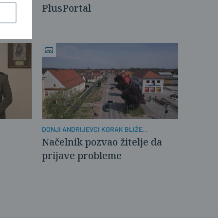
PlusPortal
DONJI ANDRIJEVCI KORAK BLIŽE
UPORABNOJ DOZVOLI
Načelnik pozvao žitelje da
prijave probleme