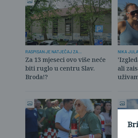
RASPISAN JE NATJEČAJ ZA
NIKA JUL
REKONSTRUKCIJU
PLUSPORT
Za 13 mjeseci ovo više neće
'Izgle
biti ruglo u centru Slav.
ali zai
Broda!?
uživam
Br