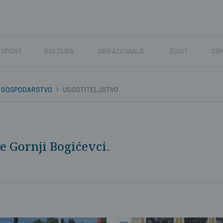
SPORT
KULTURA
OBRAZOVANJE
ŽIVOT
CR
GOSPODARSTVO
UGOSTITELJSTVO
e Gornji Bogićevci.