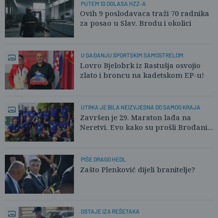
PUTEM 10 OGLASA HZZ-A
Ovih 9 poslodavaca traži 70 radnika
za posao u Slav. Brodu i okolici
U GAĐANJU SPORTSKIM SAMOSTRELOM
Lovro Bjelobrk iz Rastušja osvojio
zlato i broncu na kadetskom EP-u!
UTRKA JE BILA NEIZVJESNA DO SAMOG KRAJA
Završen je 29. Maraton lađa na
Neretvi. Evo kako su prošli Brođani...
PIŠE DRAGO HEDL
Zašto Plenković dijeli branitelje?
OSTAJE IZA REŠETAKA