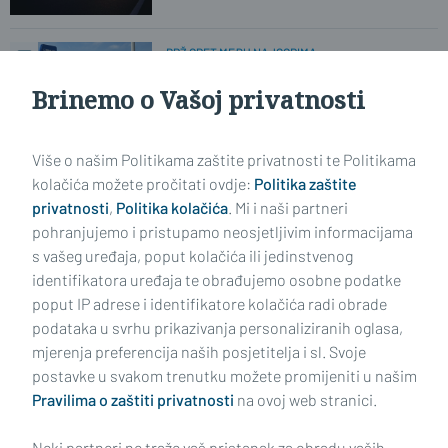
BPŽ OPET MEĐU NAJGORIMA
Nije dobro. Znate li koliko plaće
'pojede' jedno punjenje spremnika?
Brinemo o Vašoj privatnosti
Više o našim Politikama zaštite privatnosti te Politikama
NOVI DETALJI SMRTI NA JELASU
Uhićena ženska osoba. Svemu
kolačića možete pročitati ovdje:
Politika zaštite
prethodila svađa?
privatnosti
,
Politika kolačića
. Mi i naši partneri
pohranjujemo i pristupamo neosjetljivim informacijama
s vašeg uređaja, poput kolačića ili jedinstvenog
identifikatora uređaja te obrađujemo osobne podatke
poput IP adrese i identifikatore kolačića radi obrade
podataka u svrhu prikazivanja personaliziranih oglasa,
mjerenja preferencija naših posjetitelja i sl. Svoje
Impressum
Uvjeti korištenja
Politika privatnosti
postavke u svakom trenutku možete promijeniti u našim
Pravilima o zaštiti privatnosti
na ovoj web stranici.
Politika kolačića
Kontakt
Pritužbe
Suradnici
Neki partneri ne traže vaš pristanak za obradu vaših