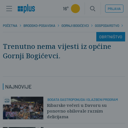
16°
PRIJAVA
POČETNA
BRODSKO-POSAVSKA
GORNJI BOGIĆEVCI
GOSPODARSTVO
O
OBRTNIŠTVO
Trenutno nema vijesti iz općine
Gornji Bogićevci.
NAJNOVIJE
BOGATA GASTROPONUDA I GLAZBENI PROGRAM
Ribarske večeri u Davoru su
ponovno obilovale raznim
delicijama