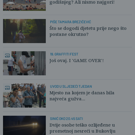
godišnjeg? Ali nismo najgori!
PIŠE TAMARA BREZIČEVIĆ
Što se dogodi djetetu prije nego što
postane okrutno?
19. GRAFFITI FEST
Još ovaj. I 'GAME OVER'!
UVOD U SLJEDEĆI TJEDAN
Mjesto na kojem je danas bila
najveća gužva...
SINIĆ OKO 20.45 SATI
Dvije osobe teško ozlijeđene u
prometnoj nesreći u Bukovlju