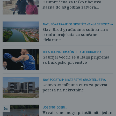
Osumnjičena za teško ubojstvo.
Kazna do 40 godina zatvora...
NATJEČAJ TRAJE DO ISKORIŠTAVANJA SREDSTAVA
Slav. Brod građanima sufinancira
izradu projekata za sunčane
elektrane
OD 15. RUJNA DOMAĆIN EP-A JE BUGARSKA
Gabrijel Veočić se u Italiji priprema
za Europsko prvenstvo
NOVI PODATCI MINISTARSTVA GRADITELJSTVA
Gotovo 35 milijuna eura za povrat
poreza na nekretnine
JOŠ SMO I DOBRI...
Hrvati si ne mogu priuštiti niti tjedan