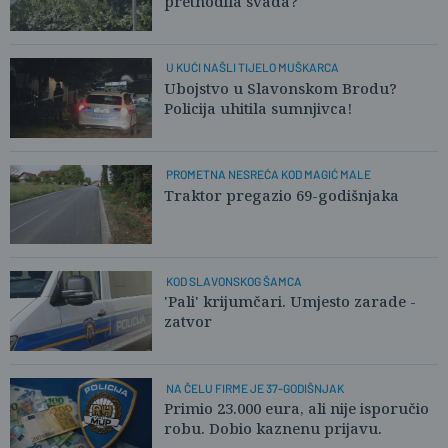
prethodila svađa?
U KUĆI NAŠLI TIJELO MUŠKARCA
Ubojstvo u Slavonskom Brodu?
Policija uhitila sumnjivca!
PROMETNA NESREĆA KOD MAGIĆ MALE
Traktor pregazio 69-godišnjaka
KOD SLAVONSKOG ŠAMCA
'Pali' krijumčari. Umjesto zarade -
zatvor
NA ČELU FIRME JE 37-GODIŠNJAK
Primio 23.000 eura, ali nije isporučio
robu. Dobio kaznenu prijavu.