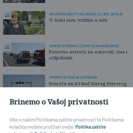
SRAMOTNI GRAFIT UKLONJEN, ALI BOL OSTAJE
'U šoku sam, vrištim u sebi.'
IZMEĐU ČVOROVA LUŽANI I SLAVONSKI BROD
Ponovno nesreća na autocesti. Ima i
ozlijeđenih
PROMET SE ODVIJA USPORENO
Nesreća na A3 kod Starog Petrovog
Sela. Više osoba je ozlijeđeno.
Brinemo o Vašoj privatnosti
Učitaj još članaka
Više o našim Politikama zaštite privatnosti te Politikama
kolačića možete pročitati ovdje:
Politika zaštite