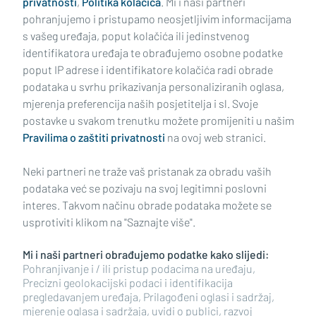
privatnosti
,
Politika kolačića
. Mi i naši partneri
pohranjujemo i pristupamo neosjetljivim informacijama
s vašeg uređaja, poput kolačića ili jedinstvenog
identifikatora uređaja te obrađujemo osobne podatke
poput IP adrese i identifikatore kolačića radi obrade
podataka u svrhu prikazivanja personaliziranih oglasa,
mjerenja preferencija naših posjetitelja i sl. Svoje
Impressum
Uvjeti korištenja
Politika privatnosti
postavke u svakom trenutku možete promijeniti u našim
Pravilima o zaštiti privatnosti
na ovoj web stranici.
Politika kolačića
Kontakt
Pritužbe
Suradnici
Neki partneri ne traže vaš pristanak za obradu vaših
Oglašavanje
podataka već se pozivaju na svoj legitimni poslovni
interes. Takvom načinu obrade podataka možete se
RUBRIKE
usprotiviti klikom na "Saznajte više".
Mi i naši partneri obrađujemo podatke kako slijedi:
BRODSKO-POSAVSKA ŽUPANIJA
Pohranjivanje i / ili pristup podacima na uređaju,
Precizni geolokacijski podaci i identifikacija
pregledavanjem uređaja, Prilagođeni oglasi i sadržaj,
POŽEŠKO-SLAVONSKA ŽUPANIJA
mjerenje oglasa i sadržaja, uvidi o publici, razvoj