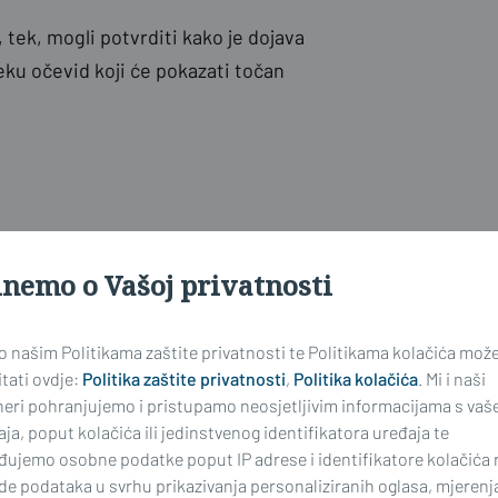
tek, mogli potvrditi kako je dojava
jeku očevid koji će pokazati točan
inemo o Vašoj privatnosti
najnoviji
 o našim Politikama zaštite privatnosti te Politikama kolačića mož
tati ovdje:
Politika zaštite privatnosti
,
Politika kolačića
. Mi i naši
neri pohranjujemo i pristupamo neosjetljivim informacijama s vaš
ja, poput kolačića ili jedinstvenog identifikatora uređaja te
đujemo osobne podatke poput IP adrese i identifikatore kolačića 
de podataka u svrhu prikazivanja personaliziranih oglasa, mjerenj
ima, komentiranje članaka na web portalu i mobilnim