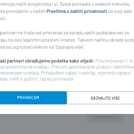
rencija naših posjetitelja i sl. Svoje postavke u svakom trenutku
riranim korisnicima. Svaki korisnik koji želi
te promijeniti u našim
Pravilima o zaštiti privatnosti
na ovoj web
ati s
Pravilima komentiranja
na web portalu i mobilnim
ici.
nim stavkom 2. članka 94. Zakona.
 partneri ne traže vaš pristanak za obradu vaših podataka već se
vaju na svoj legitimni poslovni interes. Takvom načinu obrade pod
e se usprotiviti klikom na "Saznajte više".
 naši partneri obrađujemo podatke kako slijedi:
Pohranjivanje i / ili
i komentar i pokrenite raspravu.
up podacima na uređaju, Precizni geolokacijski podaci i identifika
edavanjem uređaja, Prilagođeni oglasi i sadržaj, mjerenje oglasa i
aja, uvidi o publici, razvoj proizvoda
PRIHVAĆAM
SAZNAJTE VIŠE
KOMENTIRAJ