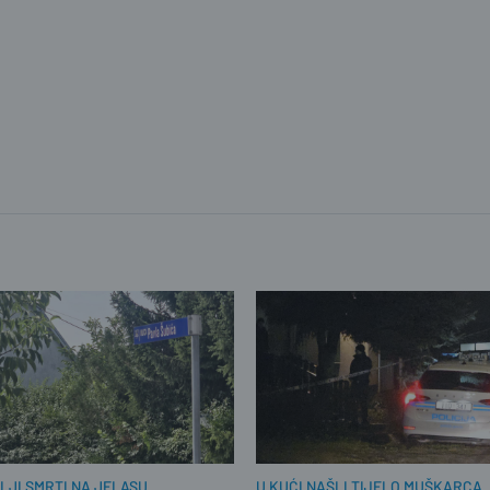
LJI SMRTI NA JELASU
U KUĆI NAŠLI TIJELO MUŠKARCA