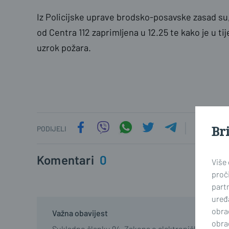
Iz Policijske uprave brodsko-posavske zasad su, 
od Centra 112 zaprimljena u 12.25 te kako je u ti
uzrok požara.
Br
PODIJELI
Komentari
0
Više
proči
part
uređa
obra
Važna obavijest
obra
Sukladno članku 94. Zakona o elektroničkim medij