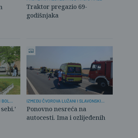
Traktor pregazio 69-
m
godišnjaka
I BOL
IZMEĐU ČVOROVA LUŽANI I SLAVONSKI
BROD
sebi.'
Ponovno nesreća na
autocesti. Ima i ozlijeđenih