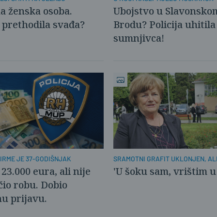
a ženska osoba.
Ubojstvo u Slavonsko
prethodila svađa?
Brodu? Policija uhitila
sumnjivca!
FIRME JE 37-GODIŠNJAK
SRAMOTNI GRAFIT UKLONJEN, AL
OSTAJE
23.000 eura, ali nije
'U šoku sam, vrištim u 
čio robu. Dobio
u prijavu.