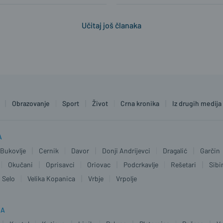
Učitaj još članaka
Obrazovanje
Sport
Život
Crna kronika
Iz drugih medija
A
Bukovlje
Cernik
Davor
Donji Andrijevci
Dragalić
Garčin
Okučani
Oprisavci
Oriovac
Podcrkavlje
Rešetari
Sibi
 Selo
Velika Kopanica
Vrbje
Vrpolje
JA