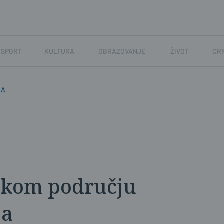
SPORT
KULTURA
OBRAZOVANJE
ŽIVOT
CR
KA
jskom području
ba