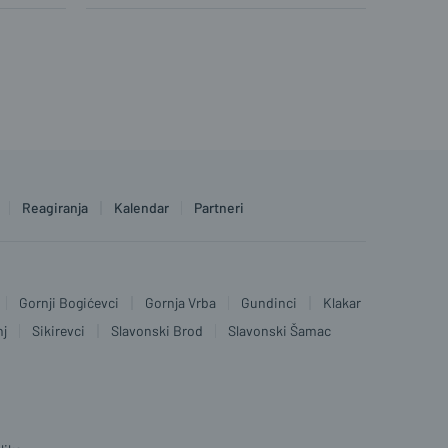
Reagiranja
Kalendar
Partneri
Gornji Bogićevci
Gornja Vrba
Gundinci
Klakar
nj
Sikirevci
Slavonski Brod
Slavonski Šamac