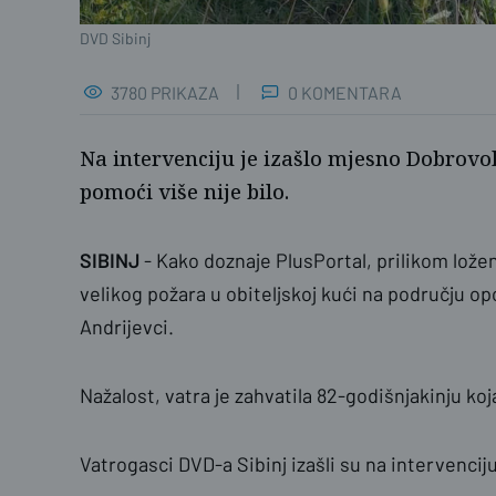
DVD Sibinj
3780 PRIKAZA
0 KOMENTARA
Na intervenciju je izašlo mjesno Dobrovo
pomoći više nije bilo.
SIBINJ
- Kako doznaje PlusPortal, prilikom ložen
velikog požara u obiteljskoj kući na području opć
Andrijevci.
Nažalost, vatra je zahvatila 82-godišnjakinju ko
Vatrogasci DVD-a Sibinj izašli su na intervenciju,