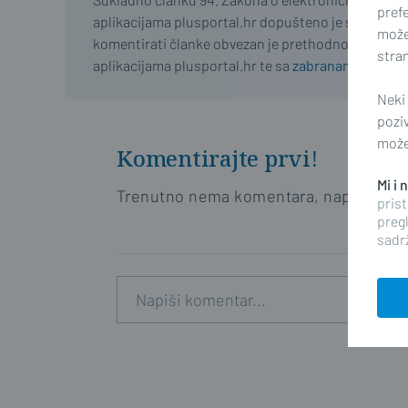
prefe
aplikacijama plusportal.hr dopušteno je samo regist
može
komentirati članke obvezan je prethodno se upozn
stran
aplikacijama plusportal.hr te sa
zabranama propisa
Neki
pozi
možet
Komentirajte prvi!
Mi i
Trenutno nema komentara, napišite prv
prist
pregl
sadrž