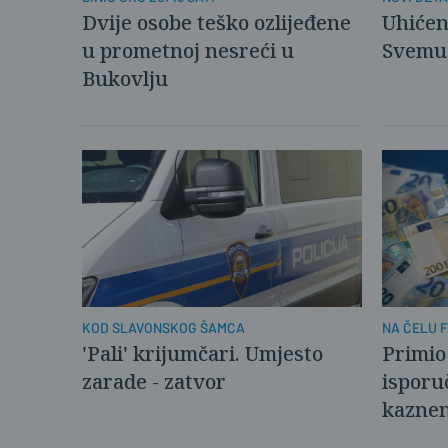
Dvije osobe teško ozlijeđene
Uhićen
u prometnoj nesreći u
Svemu 
Bukovlju
KOD SLAVONSKOG ŠAMCA
NA ČELU 
'Pali' krijumčari. Umjesto
Primio 
zarade - zatvor
isporu
kaznen