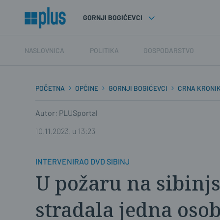
GORNJI BOGIĆEVCI
NASLOVNICA
POLITIKA
GOSPODARSTVO
POČETNA
OPĆINE
GORNJI BOGIĆEVCI
CRNA KRONI
Autor: PLUSportal
10.11.2023. u 13:23
INTERVENIRAO DVD SIBINJ
U požaru na sibin
stradala jedna oso