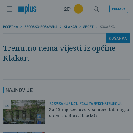
20°
PRIJAVA
POČETNA
BRODSKO-POSAVSKA
KLAKAR
SPORT
KOŠARKA
KOŠARKA
Trenutno nema vijesti iz općine
Klakar.
NAJNOVIJE
RASPISAN JE NATJEČAJ ZA REKONSTRUKCIJU
Za 13 mjeseci ovo više neće biti ruglo
u centru Slav. Broda!?