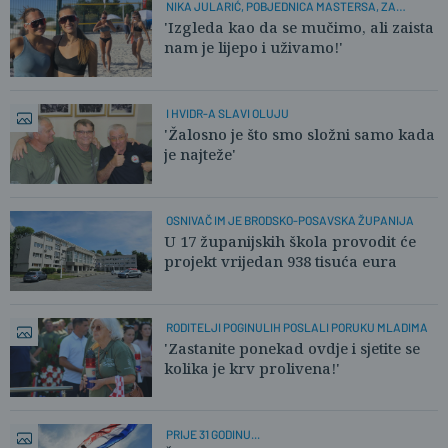
NIKA JULARIĆ, POBJEDNICA MASTERSA, ZA
PLUSPORTAL:
'Izgleda kao da se mučimo, ali zaista
nam je lijepo i uživamo!'
I HVIDR-A SLAVI OLUJU
'Žalosno je što smo složni samo kada
je najteže'
OSNIVAČ IM JE BRODSKO-POSAVSKA ŽUPANIJA
U 17 županijskih škola provodit će
projekt vrijedan 938 tisuća eura
RODITELJI POGINULIH POSLALI PORUKU MLADIMA
'Zastanite ponekad ovdje i sjetite se
kolika je krv prolivena!'
PRIJE 31 GODINU...