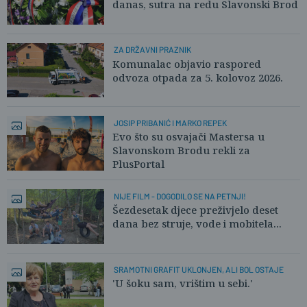
danas, sutra na redu Slavonski Brod
ZA DRŽAVNI PRAZNIK
Komunalac objavio raspored
odvoza otpada za 5. kolovoz 2026.
JOSIP PRIBANIĆ I MARKO REPEK
Evo što su osvajači Mastersa u
Slavonskom Brodu rekli za
PlusPortal
NIJE FILM - DOGODILO SE NA PETNJI!
Šezdesetak djece preživjelo deset
dana bez struje, vode i mobitela...
SRAMOTNI GRAFIT UKLONJEN, ALI BOL OSTAJE
'U šoku sam, vrištim u sebi.'