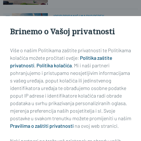
JOSIP PRIBANIĆ I MARKO REPEK
Evo što su osvajači Mastersa u
Slavonskom Brodu rekli za
Brinemo o Vašoj privatnosti
PlusPortal
Više o našim Politikama zaštite privatnosti te Politikama
NIJE FILM - DOGODILO SE NA PETNJI!
Šezdesetak djece preživjelo deset
kolačića možete pročitati ovdje:
Politika zaštite
dana bez struje, vode i mobitela...
privatnosti
,
Politika kolačića
. Mi i naši partneri
pohranjujemo i pristupamo neosjetljivim informacijama
s vašeg uređaja, poput kolačića ili jedinstvenog
identifikatora uređaja te obrađujemo osobne podatke
poput IP adrese i identifikatore kolačića radi obrade
podataka u svrhu prikazivanja personaliziranih oglasa,
mjerenja preferencija naših posjetitelja i sl. Svoje
Impressum
Uvjeti korištenja
Politika privatnosti
postavke u svakom trenutku možete promijeniti u našim
Pravilima o zaštiti privatnosti
na ovoj web stranici.
Politika kolačića
Kontakt
Pritužbe
Suradnici
Neki partneri ne traže vaš pristanak za obradu vaših