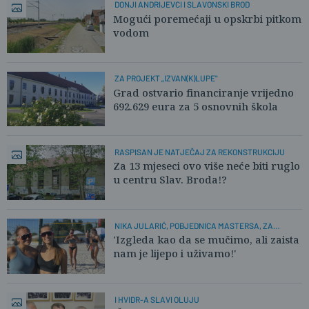
DONJI ANDRIJEVCI I SLAVONSKI BROD
Mogući poremećaji u opskrbi pitkom
vodom
ZA PROJEKT „IZVAN(K)LUPE"
Grad ostvario financiranje vrijedno
692.629 eura za 5 osnovnih škola
RASPISAN JE NATJEČAJ ZA REKONSTRUKCIJU
Za 13 mjeseci ovo više neće biti ruglo
u centru Slav. Broda!?
NIKA JULARIĆ, POBJEDNICA MASTERSA, ZA
PLUSPORTAL:
'Izgleda kao da se mučimo, ali zaista
nam je lijepo i uživamo!'
I HVIDR-A SLAVI OLUJU