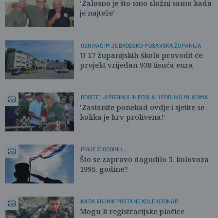
'Žalosno je što smo složni samo kada
je najteže'
OSNIVAČ IM JE BRODSKO-POSAVSKA ŽUPANIJA
U 17 županijskih škola provodit će
projekt vrijedan 938 tisuća eura
RODITELJI POGINULIH POSLALI PORUKU MLADIMA
'Zastanite ponekad ovdje i sjetite se
kolika je krv prolivena!'
PRIJE 31 GODINU...
Što se zapravo dogodilo 5. kolovoza
1995. godine?
KADA VOJNIK POSTANE KOLEKCIONAR
Mogu li registracijske pločice