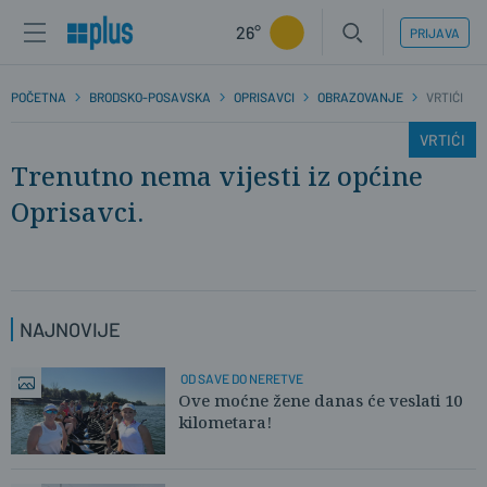
26°
PRIJAVA
POČETNA
BRODSKO-POSAVSKA
OPRISAVCI
OBRAZOVANJE
VRTIĆI
VRTIĆI
Trenutno nema vijesti iz općine
Oprisavci.
NAJNOVIJE
OD SAVE DO NERETVE
Ove moćne žene danas će veslati 10
kilometara!