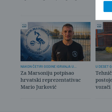
tvrtka.
NAKON ČETIRI GODINE IGRANJA U
U DESET G
KAŠTELIMA
PROMIJENI
Za Marsoniju potpisao
Tehničk
hrvatski reprezentativac
postoje
Mario Jurković
vozači