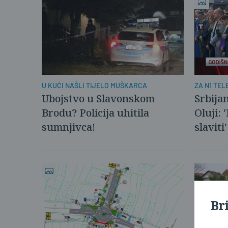
U KUĆI NAŠLI TIJELO MUŠKARCA
ZA N1 TEL
Ubojstvo u Slavonskom
Srbija
Brodu? Policija uhitila
Oluji: 
sumnjivca!
slaviti'
Br