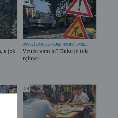
OSVJEŽENJU SE POJEDINCI IPAK VIŠE
VESELE
, a još
Vruće vam je? Kako je tek
njima?