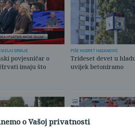
EVIZIJU SRBIJE
PIŠE HUSRET HASANOVIĆ
nski povjesničar o
Trideset devet u hladu
'Hrvati imaju što
uvijek betoniramo
inemo o Vašoj privatnosti