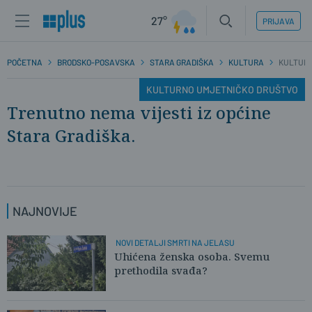
27°
PRIJAVA
POČETNA
BRODSKO-POSAVSKA
STARA GRADIŠKA
KULTURA
KULTURN
KULTURNO UMJETNIČKO DRUŠTVO
Trenutno nema vijesti iz općine
Stara Gradiška.
NAJNOVIJE
NOVI DETALJI SMRTI NA JELASU
Uhićena ženska osoba. Svemu
prethodila svađa?