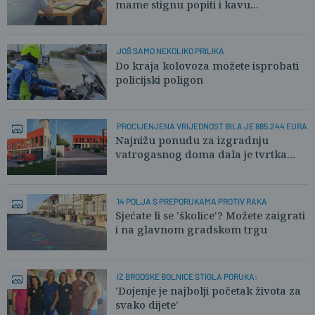
mame stignu popiti i kavu...
JOŠ SAMO NEKOLIKO PRILIKA
Do kraja kolovoza možete isprobati
policijski poligon
PROCIJENJENA VRIJEDNOST BILA JE 885.244 EURA
Najnižu ponudu za izgradnju
vatrogasnog doma dala je tvrtka...
14 POLJA S PREPORUKAMA PROTIV RAKA
Sjećate li se 'školice'? Možete zaigrati
i na glavnom gradskom trgu
IZ BRODSKE BOLNICE STIGLA PORUKA:
'Dojenje je najbolji početak života za
svako dijete'