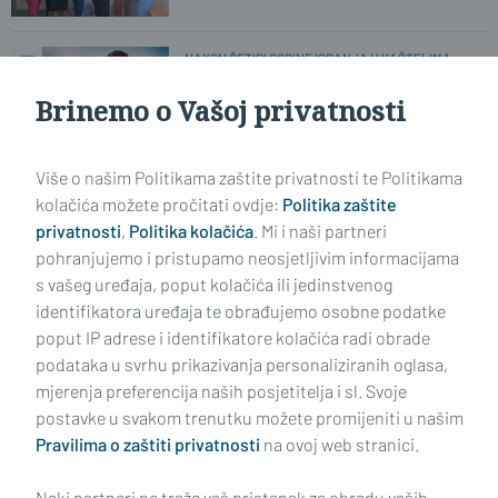
NAKON ČETIRI GODINE IGRANJA U KAŠTELIMA
Za Marsoniju potpisao hrvatski
reprezentativac Mario Jurković
Brinemo o Vašoj privatnosti
Više o našim Politikama zaštite privatnosti te Politikama
U DESET GODINA, PUNO SE TOGA PROMIJENILO...
Tehnički crtači više ne postoje,
kolačića možete pročitati ovdje:
Politika zaštite
opstaju zavarivači i vozači
privatnosti
,
Politika kolačića
. Mi i naši partneri
pohranjujemo i pristupamo neosjetljivim informacijama
s vašeg uređaja, poput kolačića ili jedinstvenog
identifikatora uređaja te obrađujemo osobne podatke
poput IP adrese i identifikatore kolačića radi obrade
podataka u svrhu prikazivanja personaliziranih oglasa,
mjerenja preferencija naših posjetitelja i sl. Svoje
Impressum
Uvjeti korištenja
Politika privatnosti
postavke u svakom trenutku možete promijeniti u našim
Pravilima o zaštiti privatnosti
na ovoj web stranici.
Politika kolačića
Kontakt
Pritužbe
Suradnici
Neki partneri ne traže vaš pristanak za obradu vaših