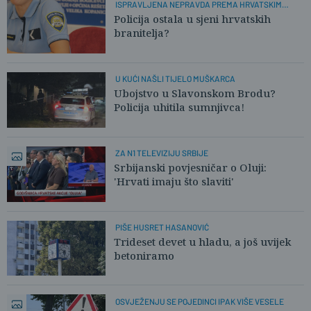
ISPRAVLJENA NEPRAVDA PREMA HRVATSKIM
POLICAJCIMA
Policija ostala u sjeni hrvatskih
branitelja?
U KUĆI NAŠLI TIJELO MUŠKARCA
Ubojstvo u Slavonskom Brodu?
Policija uhitila sumnjivca!
ZA N1 TELEVIZIJU SRBIJE
Srbijanski povjesničar o Oluji:
'Hrvati imaju što slaviti'
PIŠE HUSRET HASANOVIĆ
Trideset devet u hladu, a još uvijek
betoniramo
OSVJEŽENJU SE POJEDINCI IPAK VIŠE VESELE