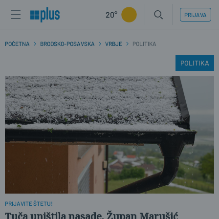
20°
PRIJAVA
POČETNA
BRODSKO-POSAVSKA
VRBJE
POLITIKA
POLITIKA
PRIJAVITE ŠTETU!
Tuča uništila nasade. Župan Marušić