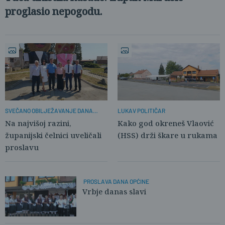
proglasio nepogodu.
SVEČANO OBILJEŽAVANJE DANA
LUKAV POLITIČAR
OPĆINE VRBJE
Na najvišoj razini,
Kako god okreneš Vlaović
županijski čelnici uveličali
(HSS) drži škare u rukama
proslavu
PROSLAVA DANA OPĆINE
Vrbje danas slavi