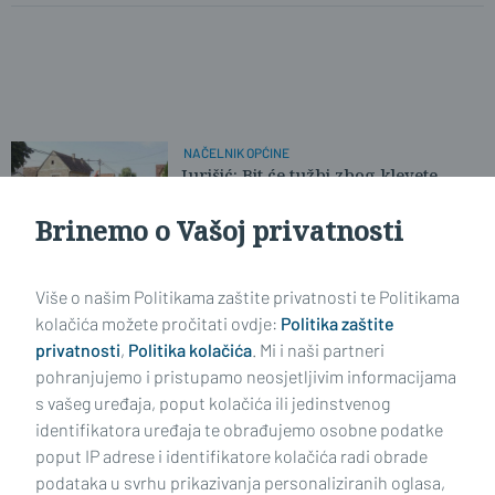
NAČELNIK OPĆINE
Jurišić: Bit će tužbi zbog klevete
Brinemo o Vašoj privatnosti
UNUTARSTRANAČKI IZBORI HSS
Vlaović protiv naputka ministra
Više o našim Politikama zaštite privatnosti te Politikama
Jakovine
kolačića možete pročitati ovdje:
Politika zaštite
privatnosti
,
Politika kolačića
. Mi i naši partneri
pohranjujemo i pristupamo neosjetljivim informacijama
s vašeg uređaja, poput kolačića ili jedinstvenog
identifikatora uređaja te obrađujemo osobne podatke
poput IP adrese i identifikatore kolačića radi obrade
podataka u svrhu prikazivanja personaliziranih oglasa,