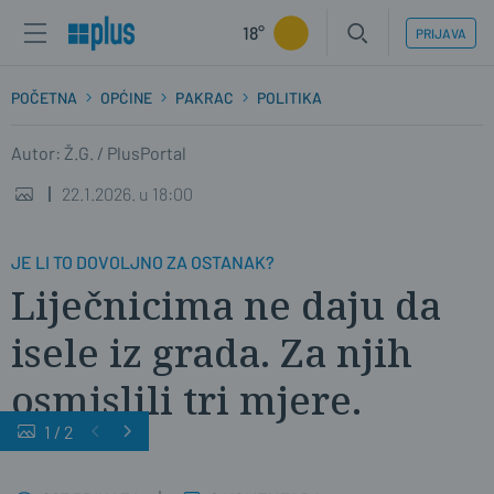
18°
PRIJAVA
POČETNA
OPĆINE
PAKRAC
POLITIKA
Autor: Ž.G. / PlusPortal
22.1.2026. u 18:00
JE LI TO DOVOLJNO ZA OSTANAK?
Liječnicima ne daju da
isele iz grada. Za njih
osmislili tri mjere.
1
/
2