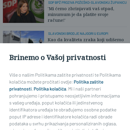
SDP BPŽ PROZIVA POŽEŠKO-SLAVONSKU ŽUPANICU
'Mi ćemo zbrinjavati vaš otpad,
minumum je da platite svoje
račune!'
SLAVONSKI BROD JE NAJGORI U EUROPI
Kao da kvaliteta zraka koji udišemo
više nikoga ne zanima
Brinemo o Vašoj privatnosti
Učitaj još članaka
Više o našim Politikama zaštite privatnosti te Politikama
kolačića možete pročitati ovdje:
Politika zaštite
privatnosti
,
Politika kolačića
. Mi i naši partneri
pohranjujemo i pristupamo neosjetljivim informacijama
s vašeg uređaja, poput kolačića ili jedinstvenog
identifikatora uređaja te obrađujemo osobne podatke
poput IP adrese i identifikatore kolačića radi obrade
podataka u svrhu prikazivanja personaliziranih oglasa,