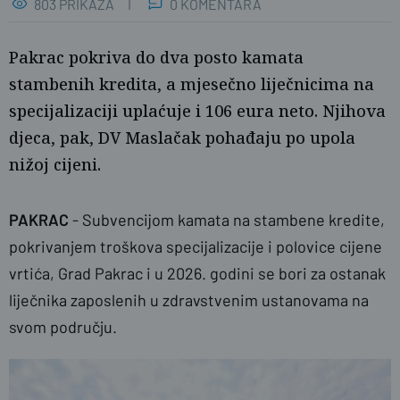
803 PRIKAZA
0 KOMENTARA
Pakrac pokriva do dva posto kamata
stambenih kredita, a mjesečno liječnicima na
specijalizaciji uplaćuje i 106 eura neto. Njihova
djeca, pak, DV Maslačak pohađaju po upola
nižoj cijeni.
PAKRAC
- Subvencijom kamata na stambene kredite,
pokrivanjem troškova specijalizacije i polovice cijene
visit-croatia.hr
vrtića, Grad Pakrac i u 2026. godini se bori za ostanak
liječnika zaposlenih u zdravstvenim ustanovama na
svom području.