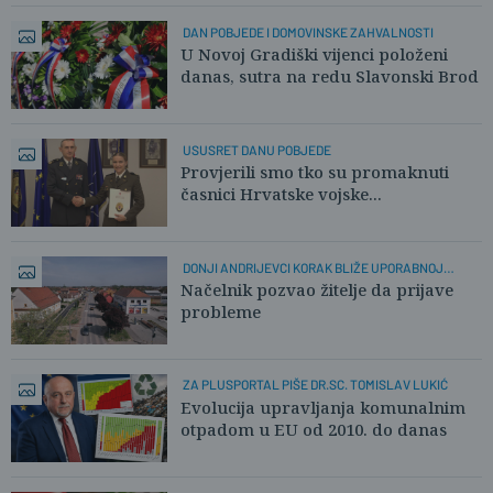
DAN POBJEDE I DOMOVINSKE ZAHVALNOSTI
U Novoj Gradiški vijenci položeni
danas, sutra na redu Slavonski Brod
USUSRET DANU POBJEDE
Provjerili smo tko su promaknuti
časnici Hrvatske vojske...
DONJI ANDRIJEVCI KORAK BLIŽE UPORABNOJ
DOZVOLI
Načelnik pozvao žitelje da prijave
probleme
ZA PLUSPORTAL PIŠE DR.SC. TOMISLAV LUKIĆ
Evolucija upravljanja komunalnim
otpadom u EU od 2010. do danas