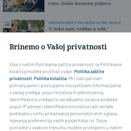
robu. Dobio kaznenu prijavu.
SRAMOTNI GRAFIT UKLONJEN, ALI BOL OSTAJE
'U šoku sam, vrištim u sebi.'
Brinemo o Vašoj privatnosti
Učitaj još članaka
Više o našim Politikama zaštite privatnosti te Politikama
kolačića možete pročitati ovdje:
Politika zaštite
privatnosti
,
Politika kolačića
. Mi i naši partneri
pohranjujemo i pristupamo neosjetljivim informacijama
s vašeg uređaja, poput kolačića ili jedinstvenog
identifikatora uređaja te obrađujemo osobne podatke
poput IP adrese i identifikatore kolačića radi obrade
podataka u svrhu prikazivanja personaliziranih oglasa,
mjerenja preferencija naših posjetitelja i sl. Svoje
Impressum
Uvjeti korištenja
Politika privatnosti
postavke u svakom trenutku možete promijeniti u našim