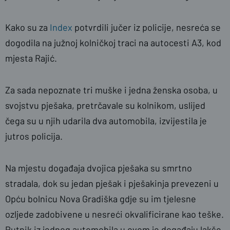
Kako su za
Index
potvrdili jučer iz policije, nesreća se
dogodila na južnoj kolničkoj traci na autocesti A3, kod
mjesta Rajić.
Za sada nepoznate tri muške i jedna ženska osoba, u
svojstvu pješaka, pretrčavale su kolnikom, uslijed
čega su u njih udarila dva automobila, izvijestila je
jutros policija.
Na mjestu događaja dvojica pješaka su smrtno
stradala, dok su jedan pješak i pješakinja prevezeni u
Opću bolnicu Nova Gradiška gdje su im tjelesne
ozljede zadobivene u nesreći okvalificirane kao teške.
Putnik iz jednog automobila u ovom je događaju lakše