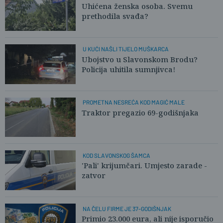
Uhićena ženska osoba. Svemu
prethodila svađa?
U KUĆI NAŠLI TIJELO MUŠKARCA
Ubojstvo u Slavonskom Brodu?
Policija uhitila sumnjivca!
PROMETNA NESREĆA KOD MAGIĆ MALE
Traktor pregazio 69-godišnjaka
KOD SLAVONSKOG ŠAMCA
'Pali' krijumčari. Umjesto zarade -
zatvor
NA ČELU FIRME JE 37-GODIŠNJAK
Primio 23.000 eura, ali nije isporučio