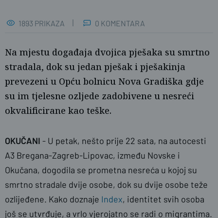
1893 PRIKAZA
0 KOMENTARA
Na mjestu događaja dvojica pješaka su smrtno
stradala, dok su jedan pješak i pješakinja
prevezeni u Opću bolnicu Nova Gradiška gdje
su im tjelesne ozljede zadobivene u nesreći
okvalificirane kao teške.
OKUČANI
- U petak, nešto prije 22 sata, na autocesti
A3 Bregana-Zagreb-Lipovac, između Novske i
Okučana, dogodila se prometna nesreća u kojoj su
smrtno stradale dvije osobe, dok su dvije osobe teže
ozlijeđene. Kako doznaje
Index
, identitet svih osoba
još se utvrđuje, a vrlo vjerojatno se radi o migrantima.