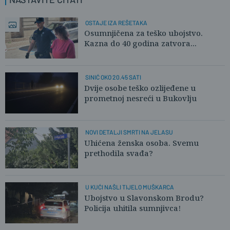
OSTAJE IZA REŠETAKA
Osumnjičena za teško ubojstvo.
Kazna do 40 godina zatvora...
SINIĆ OKO 20.45 SATI
Dvije osobe teško ozlijeđene u
prometnoj nesreći u Bukovlju
NOVI DETALJI SMRTI NA JELASU
Uhićena ženska osoba. Svemu
prethodila svađa?
U KUĆI NAŠLI TIJELO MUŠKARCA
Ubojstvo u Slavonskom Brodu?
Policija uhitila sumnjivca!