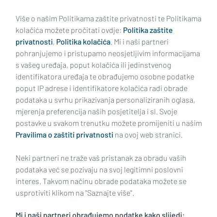
Učitaj još članaka
Više o našim Politikama zaštite privatnosti te Politikama
kolačića možete pročitati ovdje:
Politika zaštite
privatnosti
,
Politika kolačića
. Mi i naši partneri
pohranjujemo i pristupamo neosjetljivim informacijama
s vašeg uređaja, poput kolačića ili jedinstvenog
identifikatora uređaja te obrađujemo osobne podatke
poput IP adrese i identifikatore kolačića radi obrade
podataka u svrhu prikazivanja personaliziranih oglasa,
mjerenja preferencija naših posjetitelja i sl. Svoje
Impressum
Uvjeti korištenja
Politika privatnosti
postavke u svakom trenutku možete promijeniti u našim
Pravilima o zaštiti privatnosti
na ovoj web stranici.
Politika kolačića
Kontakt
Pritužbe
Suradnici
Neki partneri ne traže vaš pristanak za obradu vaših
Oglašavanje
podataka već se pozivaju na svoj legitimni poslovni
interes. Takvom načinu obrade podataka možete se
RUBRIKE
usprotiviti klikom na "Saznajte više".
Mi i naši partneri obrađujemo podatke kako slijedi:
BRODSKO-POSAVSKA ŽUPANIJA