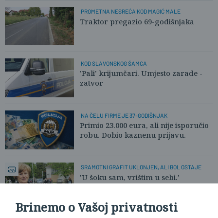
PROMETNA NESREĆA KOD MAGIĆ MALE
Traktor pregazio 69-godišnjaka
KOD SLAVONSKOG ŠAMCA
'Pali' krijumčari. Umjesto zarade -
zatvor
NA ČELU FIRME JE 37-GODIŠNJAK
Primio 23.000 eura, ali nije isporučio
robu. Dobio kaznenu prijavu.
SRAMOTNI GRAFIT UKLONJEN, ALI BOL OSTAJE
'U šoku sam, vrištim u sebi.'
Brinemo o Vašoj privatnosti