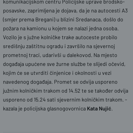
komunikacijskom centru Policijske uprave brodsko-
posavske, zaprimljena je dojava, da je na autocesti A3
(smjer prema Bregani) u blizini Sredanaca, došlo do
požara na kamionu u kojem se nalazi jedna osoba.
Vozilo je s južne kolničke trake autoceste probilo
središnju zaštitnu ogradu i završilo na sjevernoj
prometnoj traci, udarivši u dalekovod. Na mjesto
događaja upućene sve žurne službe te slijedi očevid,
kojim će se utvrditi činjenice i okolnosti u vezi
navedenog događaja. Promet se odvija usporeno
južnim kolničkim trakom od 14.52 te se također odvija
usporeno od 15.24 sati sjevernim kolničkim trakom. -
kazala je policijska glasnogovornica
Kata Nujić
.