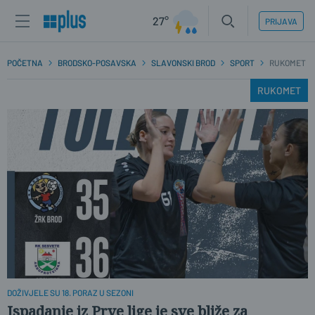
27°
PRIJAVA
POČETNA
BRODSKO-POSAVSKA
SLAVONSKI BROD
SPORT
RUKOMET
RUKOMET
DOŽIVJELE SU 18. PORAZ U SEZONI
Ispadanje iz Prve lige je sve bliže za