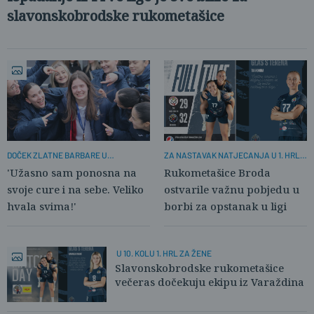
slavonskobrodske rukometašice
DOČEK ZLATNE BARBARE U
ZA NASTAVAK NATJECANJA U 1. HRL
SLAVOSNKOM BRODU
ZA ŽENE
'Užasno sam ponosna na
Rukometašice Broda
svoje cure i na sebe. Veliko
ostvarile važnu pobjedu u
hvala svima!'
borbi za opstanak u ligi
U 10. KOLU 1. HRL ZA ŽENE
Slavonskobrodske rukometašice
večeras dočekuju ekipu iz Varaždina