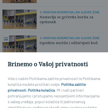
2. HRVATSKA RUKOMETNA LIGA-SJEVER, ŽENE
Nastavlja se grčevita borba za
opstanak
2. HRVATSKA RUKOMETNA LIGA-SJEVER, ŽENE
Ispušten možda i odlučujući bod
Brinemo o Vašoj privatnosti
RK "BROD"
Drugi dio sezone otvorili mlađi
kadeti
Više o našim Politikama zaštite privatnosti te Politikama
kolačića možete pročitati ovdje:
Politika zaštite
privatnosti
,
Politika kolačića
. Mi i naši partneri
VIDI STARIJE ČLANKE
pohranjujemo i pristupamo neosjetljivim informacijama
s vašeg uređaja, poput kolačića ili jedinstvenog
identifikatora uređaja te obrađujemo osobne podatke