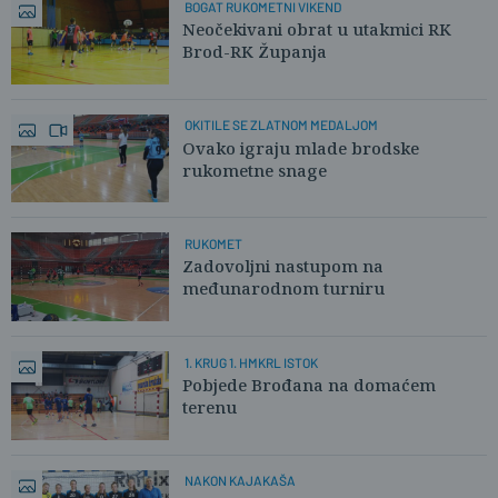
BOGAT RUKOMETNI VIKEND
Neočekivani obrat u utakmici RK
Brod-RK Županja
OKITILE SE ZLATNOM MEDALJOM
Ovako igraju mlade brodske
rukometne snage
RUKOMET
Zadovoljni nastupom na
međunarodnom turniru
1. KRUG 1. HMKRL ISTOK
Pobjede Brođana na domaćem
terenu
NAKON KAJAKAŠA