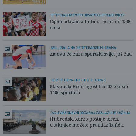
IDETE NA UTAKMICU HRVATSKA-FRANCUSKA?
Cijene ulaznica luduju - idu i do 1500
eura
BRILJIRALA NA MEDITERANSKIM IGRAMA
Za ovu će curu sportski svijet još čuti
EKIPE IZ UKRAJINE STIGLE U GRAD
Slavonski Brod ugostit će 68 ekipa i
1400 sportaša
OVAJ VIŠEDNEVNI DOGAĐAJ ZASLUŽUJE PAŽNJU
(I) brodski korzo postaje teren.
Utakmice možete pratiti iz kafića.