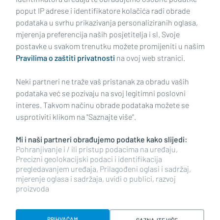
poput IP adrese i identifikatore kolačića radi obrade
podataka u svrhu prikazivanja personaliziranih oglasa,
mjerenja preferencija naših posjetitelja i sl. Svoje
Impressum
Uvjeti korištenja
Politika privatnosti
postavke u svakom trenutku možete promijeniti u našim
Pravilima o zaštiti privatnosti
na ovoj web stranici.
Politika kolačića
Kontakt
Pritužbe
Suradnici
Neki partneri ne traže vaš pristanak za obradu vaših
Oglašavanje
podataka već se pozivaju na svoj legitimni poslovni
interes. Takvom načinu obrade podataka možete se
RUBRIKE
usprotiviti klikom na "Saznajte više".
Mi i naši partneri obrađujemo podatke kako slijedi:
BRODSKO-POSAVSKA ŽUPANIJA
Pohranjivanje i / ili pristup podacima na uređaju,
Precizni geolokacijski podaci i identifikacija
pregledavanjem uređaja, Prilagođeni oglasi i sadržaj,
POŽEŠKO-SLAVONSKA ŽUPANIJA
mjerenje oglasa i sadržaja, uvidi o publici, razvoj
proizvoda
Copyright © 2026 plusportal.hr, sva prava pridržana
PRIHVAĆAM
SAZNAJTE VIŠE