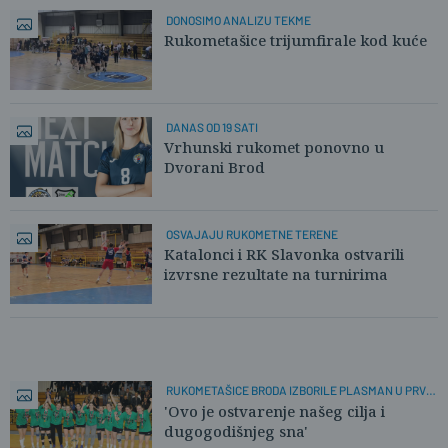
DONOSIMO ANALIZU TEKME
Rukometašice trijumfirale kod kuće
DANAS OD 19 SATI
Vrhunski rukomet ponovno u
Dvorani Brod
OSVAJAJU RUKOMETNE TERENE
Katalonci i RK Slavonka ostvarili
izvrsne rezultate na turnirima
RUKOMETAŠICE BRODA IZBORILE PLASMAN U PRVU
LIGU
'Ovo je ostvarenje našeg cilja i
dugogodišnjeg sna'