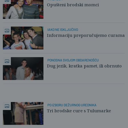
Opušteni brodski momci
IAKO NE ISKLJUČIVO
Informaciju preporučujemo curama
PONOSNA SVOJOM OBDARENOŠĆU
Dug jezik, kratka pamet, ili obrnuto
PO IZBORU DEŽURNOG UREDNIKA
Tri brodske cure s Tulumarke