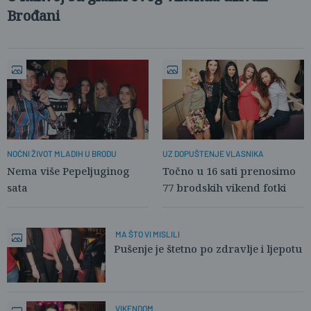
Brođani
NOĆNI ŽIVOT MLADIH U BRODU
UZ DOPUŠTENJE VLASNIKA
Nema više Pepeljuginog
Točno u 16 sati prenosimo
sata
77 brodskih vikend fotki
MA ŠTO VI MISLILI
Pušenje je štetno po zdravlje i ljepotu
VIKENDOM