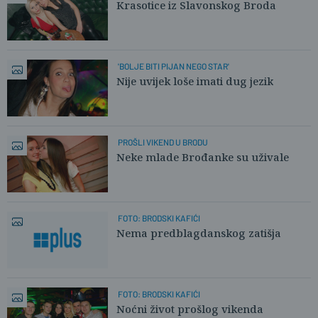
Krasotice iz Slavonskog Broda
'BOLJE BITI PIJAN NEGO STAR'
Nije uvijek loše imati dug jezik
PROŠLI VIKEND U BRODU
Neke mlade Brođanke su uživale
FOTO: BRODSKI KAFIĆI
Nema predblagdanskog zatišja
FOTO: BRODSKI KAFIĆI
Noćni život prošlog vikenda