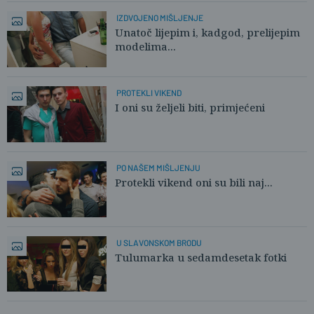
IZDVOJENO MIŠLJENJE
Unatoč lijepim i, kadgod, prelijepim
modelima...
PROTEKLI VIKEND
I oni su željeli biti, primjećeni
PO NAŠEM MIŠLJENJU
Protekli vikend oni su bili naj...
U SLAVONSKOM BRODU
Tulumarka u sedamdesetak fotki