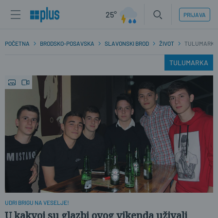
25°
PRIJAVA
POČETNA
BRODSKO-POSAVSKA
SLAVONSKI BROD
ŽIVOT
TULUMARKA
TULUMARKA
UDRI BRIGU NA VESELJE!
U kakvoj su glazbi ovog vikenda uživali