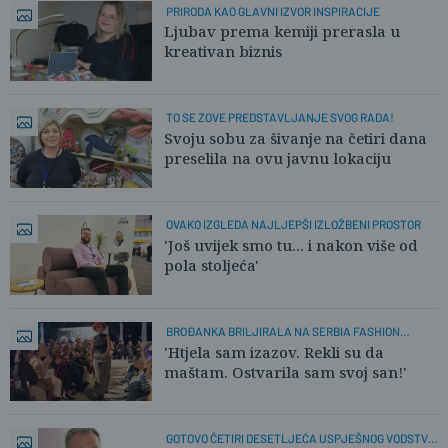
PRIRODA KAO GLAVNI IZVOR INSPIRACIJE
Ljubav prema kemiji prerasla u
kreativan biznis
TO SE ZOVE PREDSTAVLJANJE SVOG RADA!
Svoju sobu za šivanje na četiri dana
preselila na ovu javnu lokaciju
OVAKO IZGLEDA NAJLJEPŠI IZLOŽBENI PROSTOR
'Još uvijek smo tu... i nakon više od
pola stoljeća'
BROĐANKA BRILJIRALA NA SERBIA FASHION
WEEKU
'Htjela sam izazov. Rekli su da
maštam. Ostvarila sam svoj san!'
GOTOVO ČETIRI DESETLJEĆA USPJEŠNOG VODSTVA