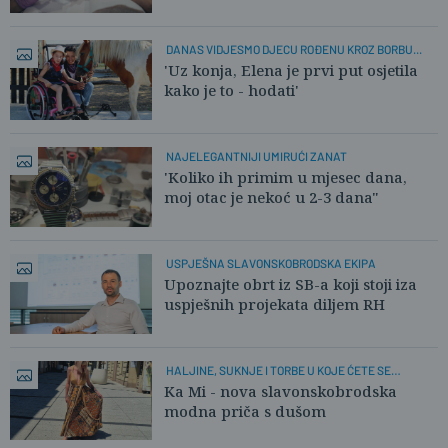
DANAS VIDJESMO DJECU ROĐENU KROZ BORBU...
'Uz konja, Elena je prvi put osjetila
kako je to - hodati'
NAJELEGANTNIJI UMIRUĆI ZANAT
'Koliko ih primim u mjesec dana,
moj otac je nekoć u 2-3 dana"
USPJEŠNA SLAVONSKOBRODSKA EKIPA
Upoznajte obrt iz SB-a koji stoji iza
uspješnih projekata diljem RH
HALJINE, SUKNJE I TORBE U KOJE ĆETE SE
ZALJUBITI
Ka Mi - nova slavonskobrodska
modna priča s dušom