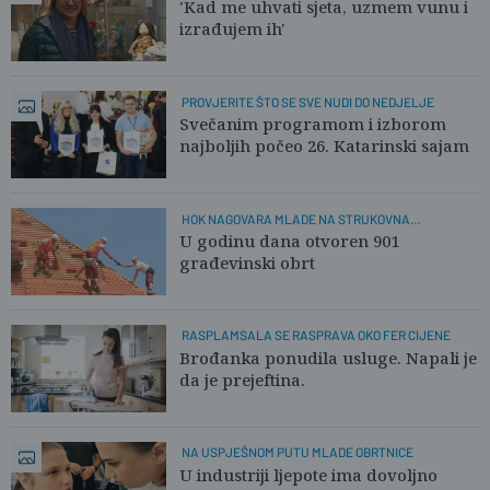
'Kad me uhvati sjeta, uzmem vunu i
izrađujem ih'
PROVJERITE ŠTO SE SVE NUDI DO NEDJELJE
Svečanim programom i izborom
najboljih počeo 26. Katarinski sajam
HOK NAGOVARA MLADE NA STRUKOVNA
ZANIMANJA
U godinu dana otvoren 901
građevinski obrt
RASPLAMSALA SE RASPRAVA OKO FER CIJENE
Brođanka ponudila usluge. Napali je
da je prejeftina.
NA USPJEŠNOM PUTU MLADE OBRTNICE
U industriji ljepote ima dovoljno