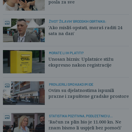
posla za sve
ŽIVOT 'ŽILAVIH' BRODSKIH OBRTNIKA:
'Ako misliš opstati, moraš raditi 24
sata na dan'
MORATE LI IH PLATITI?
Unosan biznis: Uplatnice stižu
ekspresno nakon registracije
PROVJERILI SMO KAKO IM IDE
Ovim su djelatnostima ispunili
prazne i zapuštene gradske prostore
STATISTIKA POZITIVNA, PODUZETNICI U
PROBLEMIMA
'Račun za plin bio je 11.000 kn. Ne
znam bismo li uspjeli bez pomoći'