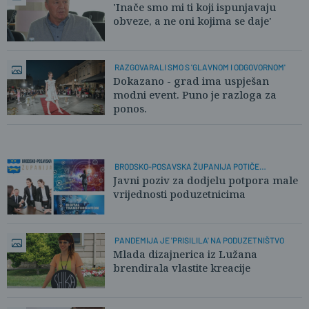
TVRTKE
'Inače smo mi ti koji ispunjavaju
obveze, a ne oni kojima se daje'
RAZGOVARALI SMO S 'GLAVNOM I ODGOVORNOM'
Dokazano - grad ima uspješan
modni event. Puno je razloga za
ponos.
BRODSKO-POSAVSKA ŽUPANIJA POTIČE
PODUZETNIŠTVO
Javni poziv za dodjelu potpora male
vrijednosti poduzetnicima
PANDEMIJA JE 'PRISILILA' NA PODUZETNIŠTVO
Mlada dizajnerica iz Lužana
brendirala vlastite kreacije