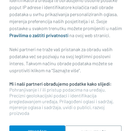
identifikatora uređaja te obrađujemo osobne podatke
poput IP adrese i identifikatore kolačića radi obrade
podataka u svrhu prikazivanja personaliziranih oglasa,
mjerenja preferencija naših posjetitelja i sl. Svoje
Impressum
Uvjeti korištenja
Politika privatnosti
postavke u svakom trenutku možete promijeniti u našim
Pravilima o zaštiti privatnosti
na ovoj web stranici.
Politika kolačića
Kontakt
Pritužbe
Suradnici
Neki partneri ne traže vaš pristanak za obradu vaših
Oglašavanje
podataka već se pozivaju na svoj legitimni poslovni
interes. Takvom načinu obrade podataka možete se
RUBRIKE
usprotiviti klikom na "Saznajte više".
Mi i naši partneri obrađujemo podatke kako slijedi:
BRODSKO-POSAVSKA ŽUPANIJA
Pohranjivanje i / ili pristup podacima na uređaju,
Precizni geolokacijski podaci i identifikacija
pregledavanjem uređaja, Prilagođeni oglasi i sadržaj,
POŽEŠKO-SLAVONSKA ŽUPANIJA
mjerenje oglasa i sadržaja, uvidi o publici, razvoj
proizvoda
Copyright © 2026 plusportal.hr, sva prava pridržana