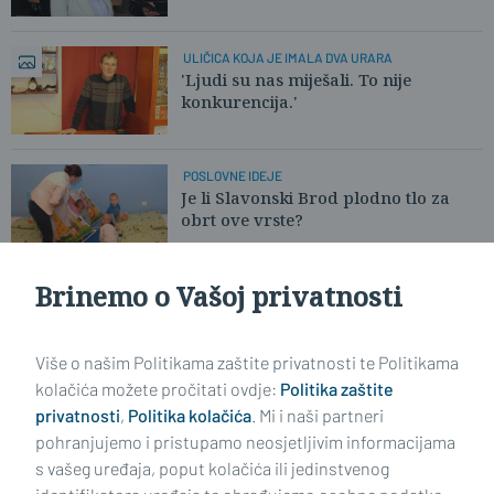
ULIČICA KOJA JE IMALA DVA URARA
'Ljudi su nas miješali. To nije
konkurencija.'
POSLOVNE IDEJE
Je li Slavonski Brod plodno tlo za
obrt ove vrste?
Brinemo o Vašoj privatnosti
U OVOM SALONU NEMA HAJKE NA FRIZERE
Brođanke ostavljaju dobre 'bakšiše'
Više o našim Politikama zaštite privatnosti te Politikama
kolačića možete pročitati ovdje:
Politika zaštite
privatnosti
,
Politika kolačića
. Mi i naši partneri
VIDI STARIJE ČLANKE
pohranjujemo i pristupamo neosjetljivim informacijama
s vašeg uređaja, poput kolačića ili jedinstvenog