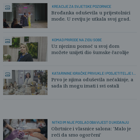
KREACIJE ZA SVJETSKE POZORNICE
Brođanka oduševila u prijestolnici
mode. U reviju je utkala svoj grad.
KOMAD PRIRODE NA ZIDU SOBE
Uz njezinu pomoć u svoj dom
možete unijeti dio šumske čarolije
KATARININE IGRAČKE PRIVUKLE I POSJETITELJE I
ŽIRI
Prvo je njima oduševila nećakinje, a
sada ih mogu imati i svi ostali
NITKO IM NIJE POSLAO OBAVIJEST O UKIDANJU
Obrtnice i vlasnice salona: 'Malo je
reći da smo ogorčeni'