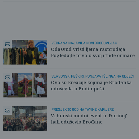
VEDRANA NAJAVILA NOVI BRODUVLJAK
Odasvud vrišti ljetna rasprodaja.
Pogledajte prvo u svoj i tuđe ormare
SLAVONSKI PEŠKIRI, PONJAVA I ŠLINGA NA ODJEĆI
Ovo su kreacije kojima je Brođanka
oduševila u Budimpešti
PRESJEK 30 GODINA TAYINE KARIJERE
Vrhunski modni event u 'Đurinoj'
hali oduševio Brođane