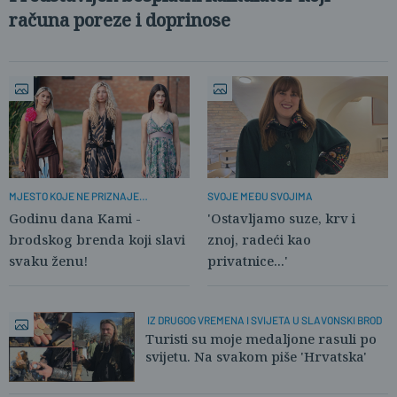
računa poreze i doprinose
MJESTO KOJE NE PRIZNAJE
SVOJE MEĐU SVOJIMA
KONFEKCIJU
Godinu dana Kami -
'Ostavljamo suze, krv i
brodskog brenda koji slavi
znoj, radeći kao
svaku ženu!
privatnice...'
IZ DRUGOG VREMENA I SVIJETA U SLAVONSKI BROD
Turisti su moje medaljone rasuli po
svijetu. Na svakom piše 'Hrvatska'