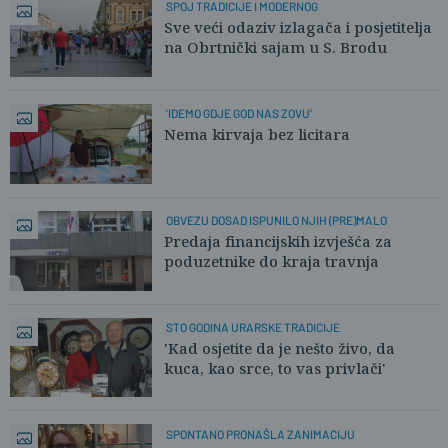
SPOJ TRADICIJE I MODERNOG
Sve veći odaziv izlagača i posjetitelja
na Obrtnički sajam u S. Brodu
'IDEMO GDJE GOD NAS ZOVU'
Nema kirvaja bez licitara
OBVEZU DOSAD ISPUNILO NJIH (PRE)MALO
Predaja financijskih izvješća za
poduzetnike do kraja travnja
STO GODINA URARSKE TRADICIJE
'Kad osjetite da je nešto živo, da
kuca, kao srce, to vas privlači'
SPONTANO PRONAŠLA ZANIMACIJU