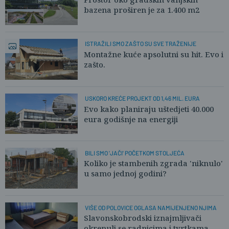
bazena proširen je za 1.400 m2
ISTRAŽILI SMO ZAŠTO SU SVE TRAŽENIJE
Montažne kuće apsolutni su hit. Evo i
zašto.
USKORO KREĆE PROJEKT OD 1,46 MIL. EURA
Evo kako planiraju uštedjeti 40.000
eura godišnje na energiji
BILI SMO 'JAČI' POČETKOM STOLJEĆA
Koliko je stambenih zgrada 'niknulo'
u samo jednoj godini?
VIŠE OD POLOVICE OGLASA NAMIJENJENO NJIMA
Slavonskobrodski iznajmljivači
okrenuli se radnicima i tvrtkama