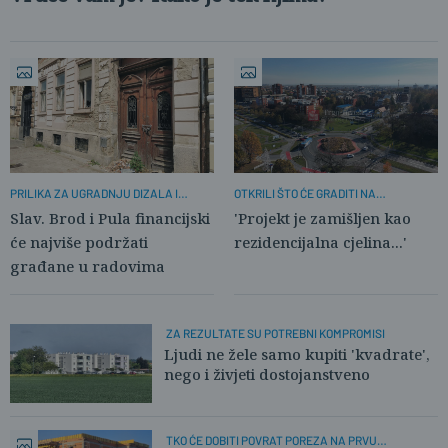
PRILIKA ZA UGRADNJU DIZALA I
OTKRILI ŠTO ĆE GRADITI NA
UREĐENJE PROČELJA
ATRAKTIVNOJ LOKACIJI
Slav. Brod i Pula financijski
'Projekt je zamišljen kao
će najviše podržati
rezidencijalna cjelina...'
građane u radovima
ZA REZULTATE SU POTREBNI KOMPROMISI
Ljudi ne žele samo kupiti 'kvadrate',
nego i živjeti dostojanstveno
TKO ĆE DOBITI POVRAT POREZA NA PRVU