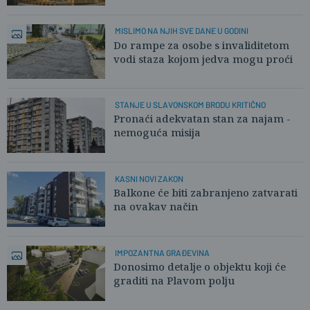
MISLIMO NA NJIH SVE DANE U GODINI
Do rampe za osobe s invaliditetom
vodi staza kojom jedva mogu proći
STANJE U SLAVONSKOM BRODU KRITIČNO
Pronaći adekvatan stan za najam -
nemoguća misija
KASNI NOVI ZAKON
Balkone će biti zabranjeno zatvarati
na ovakav način
IMPOZANTNA GRAĐEVINA
Donosimo detalje o objektu koji će
graditi na Plavom polju