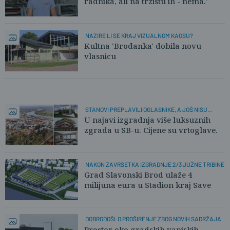
radnika, ali na tržištu ih - nema.'
NAZIRE LI SE KRAJ VIZUALNOM KAOSU?
Kultna 'Brođanka' dobila novu
vlasnicu
STANOVI PREPLAVILI OGLASNIKE, A JOŠ NISU
IZGRAĐENI
U najavi izgradnja više luksuznih
zgrada u SB-u. Cijene su vrtoglave.
NAKON ZAVRŠETKA IZGRADNJE 2/3 JUŽNE TRIBINE
Grad Slavonski Brod ulaže 4
milijuna eura u Stadion kraj Save
DOBRODOŠLO PROŠIRENJE ZBOG NOVIH SADRŽAJA
Prostor oko gradskih vanjskih