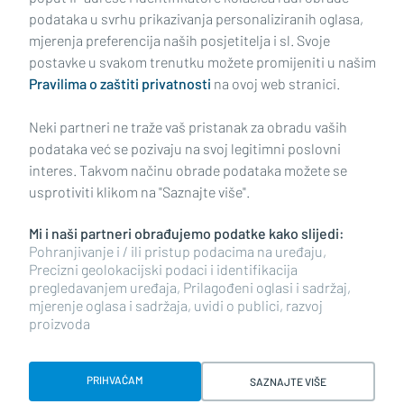
podataka u svrhu prikazivanja personaliziranih oglasa,
mjerenja preferencija naših posjetitelja i sl. Svoje
Impressum
Uvjeti korištenja
Politika privatnosti
postavke u svakom trenutku možete promijeniti u našim
Pravilima o zaštiti privatnosti
na ovoj web stranici.
Politika kolačića
Kontakt
Pritužbe
Suradnici
Neki partneri ne traže vaš pristanak za obradu vaših
Oglašavanje
podataka već se pozivaju na svoj legitimni poslovni
interes. Takvom načinu obrade podataka možete se
RUBRIKE
usprotiviti klikom na "Saznajte više".
Mi i naši partneri obrađujemo podatke kako slijedi:
BRODSKO-POSAVSKA ŽUPANIJA
Pohranjivanje i / ili pristup podacima na uređaju,
Precizni geolokacijski podaci i identifikacija
pregledavanjem uređaja, Prilagođeni oglasi i sadržaj,
POŽEŠKO-SLAVONSKA ŽUPANIJA
mjerenje oglasa i sadržaja, uvidi o publici, razvoj
proizvoda
Copyright © 2026 plusportal.hr, sva prava pridržana
PRIHVAĆAM
SAZNAJTE VIŠE