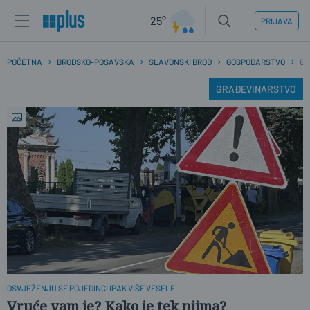
25°
PRIJAVA
POČETNA
BRODSKO-POSAVSKA
SLAVONSKI BROD
GOSPODARSTVO
GR
GRAĐEVINARSTVO
OSVJEŽENJU SE POJEDINCI IPAK VIŠE VESELE
Vruće vam je? Kako je tek njima?