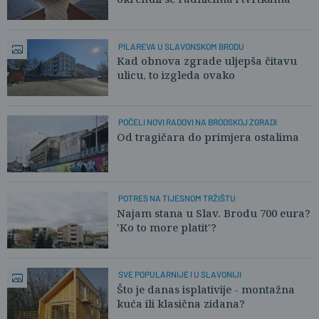
PILAREVA U SLAVONSKOM BRODU
Kad obnova zgrade uljepša čitavu
ulicu, to izgleda ovako
POČELI NOVI RADOVI NA BRODSKOJ ZGRADI
Od tragičara do primjera ostalima
POTRES NA TIJESNOM TRŽIŠTU
Najam stana u Slav. Brodu 700 eura?
'Ko to more platit'?
SVE POPULARNIJE I U SLAVONIJI
Što je danas isplativije - montažna
kuća ili klasična zidana?