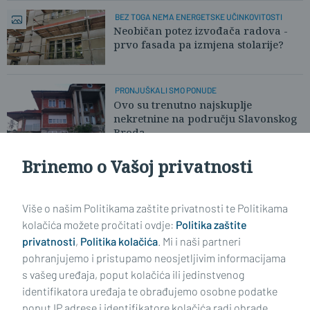
BEZ TOGA NEMA ENERGETSKE UČINKOVITOSTI
Neobičan potez izvođača radova -
prvo fasada pa izmjena stolarije?
PRONJUŠKALI SMO PONUDE
Ovo su trenutno najskuplje
nekretnine na području Slavonskog
Broda
Brinemo o Vašoj privatnosti
SLUČAJ IZ SLAVONSKOG BRODA
Nazire se konstrukcija novog krova
nesretne zgrade u Kumičićevoj
Više o našim Politikama zaštite privatnosti te Politikama
kolačića možete pročitati ovdje:
Politika zaštite
privatnosti
,
Politika kolačića
. Mi i naši partneri
VIDI STARIJE ČLANKE
pohranjujemo i pristupamo neosjetljivim informacijama
s vašeg uređaja, poput kolačića ili jedinstvenog
identifikatora uređaja te obrađujemo osobne podatke
poput IP adrese i identifikatore kolačića radi obrade