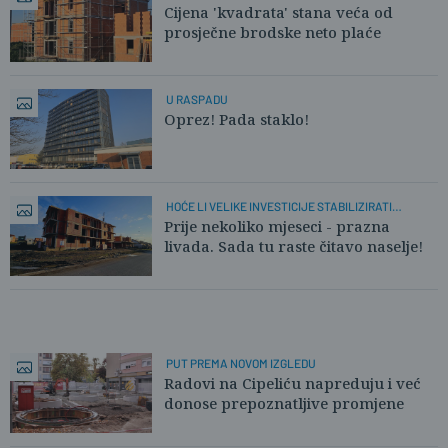
NEKRETNINU?
Cijena 'kvadrata' stana veća od
prosječne brodske neto plaće
U RASPADU
Oprez! Pada staklo!
HOĆE LI VELIKE INVESTICIJE STABILIZIRATI
CIJENE?
Prije nekoliko mjeseci - prazna
livada. Sada tu raste čitavo naselje!
PUT PREMA NOVOM IZGLEDU
Radovi na Cipeliću napreduju i već
donose prepoznatljive promjene