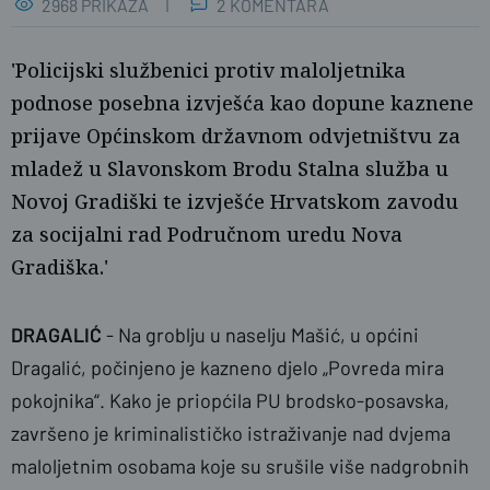
2968 PRIKAZA
2 KOMENTARA
'Policijski službenici protiv maloljetnika
podnose posebna izvješća kao dopune kaznene
prijave Općinskom državnom odvjetništvu za
mladež u Slavonskom Brodu Stalna služba u
Novoj Gradiški te izvješće Hrvatskom zavodu
za socijalni rad Područnom uredu Nova
Gradiška.'
Ilustracija
Marko Jurinec / Pixsell
DRAGALIĆ
-
Na groblju u naselju Mašić, u općini
Dragalić, počinjeno je kazneno djelo „Povreda mira
pokojnika“. Kako je priopćila PU brodsko-posavska,
završeno je kriminalističko istraživanje nad dvjema
maloljetnim osobama koje su srušile više nadgrobnih