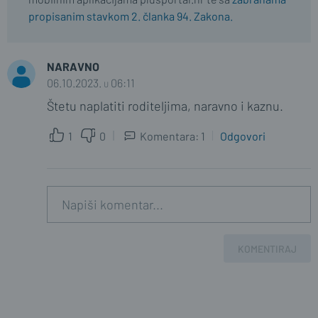
propisanim stavkom 2. članka 94. Zakona.
NARAVNO
06.10.2023. u 06:11
Štetu naplatiti roditeljima, naravno i kaznu.
1
0
Komentara: 1
Odgovori
SAMO_ISTINA
07.10.2023. u 08:36
I jos socijalnu sluzbu im na vrat
natovariti.
KOMENTIRAJ
1
0