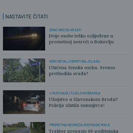
NASTAVITE ČITATI
SINIĆ OKO 20.45 SATI
Dvije osobe teško ozlijeđene u
prometnoj nesreći u Bukovlju
NOVI DETALJI SMRTI NA JELASU
Uhićena ženska osoba. Svemu
prethodila svađa?
U KUĆI NAŠLI TIJELO MUŠKARCA
Ubojstvo u Slavonskom Brodu?
Policija uhitila sumnjivca!
PROMETNA NESREĆA KOD MAGIĆ MALE
Traktor pregazio 69-godišnjaka