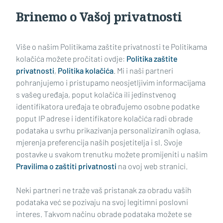
Brinemo o Vašoj privatnosti
Učitaj još članaka
Više o našim Politikama zaštite privatnosti te Politikama
kolačića možete pročitati ovdje:
Politika zaštite
privatnosti
,
Politika kolačića
. Mi i naši partneri
pohranjujemo i pristupamo neosjetljivim informacijama
s vašeg uređaja, poput kolačića ili jedinstvenog
identifikatora uređaja te obrađujemo osobne podatke
poput IP adrese i identifikatore kolačića radi obrade
podataka u svrhu prikazivanja personaliziranih oglasa,
mjerenja preferencija naših posjetitelja i sl. Svoje
Impressum
Uvjeti korištenja
Politika privatnosti
postavke u svakom trenutku možete promijeniti u našim
Pravilima o zaštiti privatnosti
na ovoj web stranici.
Politika kolačića
Kontakt
Pritužbe
Suradnici
Neki partneri ne traže vaš pristanak za obradu vaših
Oglašavanje
podataka već se pozivaju na svoj legitimni poslovni
interes. Takvom načinu obrade podataka možete se
RUBRIKE