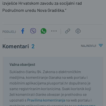
izvješće Hrvatskom zavodu za socijalni rad
Područnom uredu Nova Gradiška.“
PODIJELI
Komentari
2
najnoviji
Važna obavijest
Sukladno članku 94. Zakona o elektroničkim
medijima, komentiranje članaka na web portalu i
mobilnim aplikacijama plusportal.hr dopušteno je
samo registriranim korisnicima. Svaki korisnik koji
želi komentirati članke obvezan je prethodno se
upoznati s
Pravilima komentiranja
na web portalu i
mobilnim aplikacijama plusportal.hr te sa
zabranama