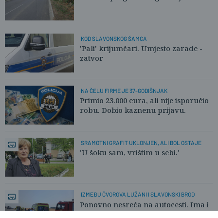
KOD SLAVONSKOG ŠAMCA
'Pali' krijumčari. Umjesto zarade -
zatvor
NA ČELU FIRME JE 37-GODIŠNJAK
Primio 23.000 eura, ali nije isporučio
robu. Dobio kaznenu prijavu.
SRAMOTNI GRAFIT UKLONJEN, ALI BOL OSTAJE
'U šoku sam, vrištim u sebi.'
IZMEĐU ČVOROVA LUŽANI I SLAVONSKI BROD
Ponovno nesreća na autocesti. Ima i
ozlijeđenih