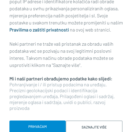
poput IP adrese i identifikatore kolačića radi obrade
podataka u svrhu prikazivanja personaliziranih oglasa,
mjerenja preferencija naših posjetitelja i sl. Svoje
Impressum
Uvjeti korištenja
Politika privatnosti
postavke u svakom trenutku možete promijeniti u našim
Pravilima o zaštiti privatnosti
na ovoj web stranici.
Politika kolačića
Kontakt
Pritužbe
Suradnici
Neki partneri ne traže vaš pristanak za obradu vaših
Oglašavanje
podataka već se pozivaju na svoj legitimni poslovni
interes. Takvom načinu obrade podataka možete se
RUBRIKE
usprotiviti klikom na "Saznajte više".
Mi i naši partneri obrađujemo podatke kako slijedi:
BRODSKO-POSAVSKA ŽUPANIJA
Pohranjivanje i / ili pristup podacima na uređaju,
Precizni geolokacijski podaci i identifikacija
pregledavanjem uređaja, Prilagođeni oglasi i sadržaj,
POŽEŠKO-SLAVONSKA ŽUPANIJA
mjerenje oglasa i sadržaja, uvidi o publici, razvoj
proizvoda
Copyright © 2026 plusportal.hr, sva prava pridržana
PRIHVAĆAM
SAZNAJTE VIŠE