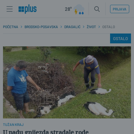
28°
PRIJAVA
POČETNA
BRODSKO-POSAVSKA
DRAGALIĆ
ŽIVOT
OSTALO
OSTALO
TUŽAN KRAJ
U padu gnijezda stradale rode