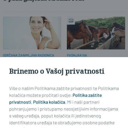
PAŠNJAK IVA
ODRŽANA ZANIMLJIVA RADIONICA
Nestaje li konjogojstvo?
Smijeh kao lijek
Brinemo o Vašoj privatnosti
PREDSTAVLJAMO
Općina Dragalić
Više o našim Politikama zaštite privatnosti te Politikama
kolačića možete pročitati ovdje:
Politika zaštite
privatnosti
,
Politika kolačića
. Mi i naši partneri
pohranjujemo i pristupamo neosjetljivim informacijama
s vašeg uređaja, poput kolačića ili jedinstvenog
identifikatora uređaja te obrađujemo osobne podatke