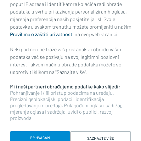
poput IP adrese i identifikatore kolačića radi obrade
podataka u svrhu prikazivanja personaliziranih oglasa,
mjerenja preferencija naših posjetitelja i sl. Svoje
Impressum
Uvjeti korištenja
Politika privatnosti
postavke u svakom trenutku možete promijeniti u našim
Pravilima o zaštiti privatnosti
na ovoj web stranici.
Politika kolačića
Kontakt
Pritužbe
Suradnici
Neki partneri ne traže vaš pristanak za obradu vaših
Oglašavanje
podataka već se pozivaju na svoj legitimni poslovni
interes. Takvom načinu obrade podataka možete se
RUBRIKE
usprotiviti klikom na "Saznajte više".
Mi i naši partneri obrađujemo podatke kako slijedi:
BRODSKO-POSAVSKA ŽUPANIJA
Pohranjivanje i / ili pristup podacima na uređaju,
Precizni geolokacijski podaci i identifikacija
pregledavanjem uređaja, Prilagođeni oglasi i sadržaj,
POŽEŠKO-SLAVONSKA ŽUPANIJA
mjerenje oglasa i sadržaja, uvidi o publici, razvoj
proizvoda
Copyright © 2026 plusportal.hr, sva prava pridržana
PRIHVAĆAM
SAZNAJTE VIŠE