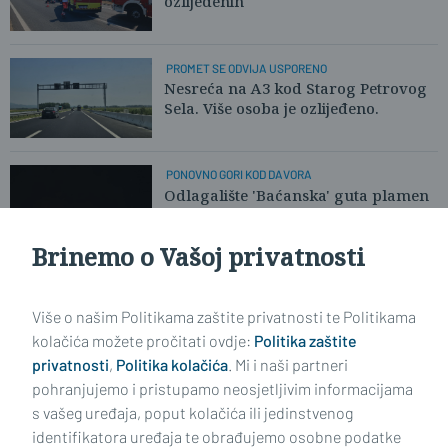
ozlijeđenih
PROMET SE ODVIJA USPORENO
Nesreća na A3 kod Starog Petrovog
Sela. Više osoba je ozlijeđeno.
PONOVNO GORI KOD DAVORA
Odlagalište 'Baćanska' guta plamen
Brinemo o Vašoj privatnosti
Učitaj još članaka
Više o našim Politikama zaštite privatnosti te Politikama
kolačića možete pročitati ovdje:
Politika zaštite
privatnosti
,
Politika kolačića
. Mi i naši partneri
pohranjujemo i pristupamo neosjetljivim informacijama
s vašeg uređaja, poput kolačića ili jedinstvenog
identifikatora uređaja te obrađujemo osobne podatke