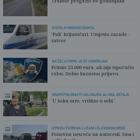
Traktor pregazio 69-godišnjaka
KOD SLAVONSKOG ŠAMCA
'Pali' krijumčari. Umjesto zarade -
zatvor
NA ČELU FIRME JE 37-GODIŠNJAK
Primio 23.000 eura, ali nije isporučio
robu. Dobio kaznenu prijavu.
SRAMOTNI GRAFIT UKLONJEN, ALI BOL OSTAJE
'U šoku sam, vrištim u sebi.'
IZMEĐU ČVOROVA LUŽANI I SLAVONSKI BROD
Ponovno nesreća na autocesti. Ima i