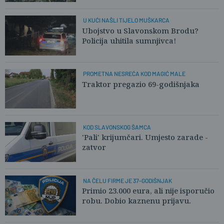
U KUĆI NAŠLI TIJELO MUŠKARCA
Ubojstvo u Slavonskom Brodu?
Policija uhitila sumnjivca!
PROMETNA NESREĆA KOD MAGIĆ MALE
Traktor pregazio 69-godišnjaka
KOD SLAVONSKOG ŠAMCA
'Pali' krijumčari. Umjesto zarade -
zatvor
NA ČELU FIRME JE 37-GODIŠNJAK
Primio 23.000 eura, ali nije isporučio
robu. Dobio kaznenu prijavu.