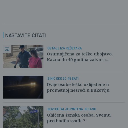
NASTAVITE ČITATI
OSTAJE IZA REŠETAKA
Osumnjičena za teško ubojstvo.
Kazna do 40 godina zatvora...
SINIĆ OKO 20.45 SATI
Dvije osobe teško ozlijeđene u
prometnoj nesreći u Bukovlju
NOVI DETALJI SMRTI NA JELASU
Uhićena ženska osoba. Svemu
prethodila svađa?