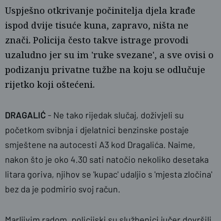
Uspješno otkrivanje počinitelja djela krađe
ispod dvije tisuće kuna, zapravo, ništa ne
znači. Policija često takve istrage provodi
uzaludno jer su im 'ruke svezane', a sve ovisi o
podizanju privatne tužbe na koju se odlučuje
rijetko koji oštećeni.
naslovnica
Željka Gavranović
DRAGALIĆ
- Ne tako rijedak slučaj, doživjeli su
početkom svibnja i djelatnici benzinske postaje
smještene na autocesti A3 kod Dragalića. Naime,
nakon što je oko 4.30 sati natočio nekoliko desetaka
litara goriva, njihov se 'kupac' udaljio s 'mjesta zločina'
bez da je podmirio svoj račun.
Marljivim radom, policijski su službenici jučer dovršili