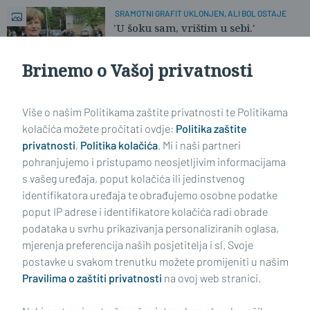
SRAMOTNI GRAFIT UKLONJEN, ALI BOL OSTAJE
'U šoku sam, vrištim u sebi.'
Brinemo o Vašoj privatnosti
Učitaj još članaka
Više o našim Politikama zaštite privatnosti te Politikama
kolačića možete pročitati ovdje:
Politika zaštite
privatnosti
,
Politika kolačića
. Mi i naši partneri
pohranjujemo i pristupamo neosjetljivim informacijama
s vašeg uređaja, poput kolačića ili jedinstvenog
identifikatora uređaja te obrađujemo osobne podatke
poput IP adrese i identifikatore kolačića radi obrade
podataka u svrhu prikazivanja personaliziranih oglasa,
mjerenja preferencija naših posjetitelja i sl. Svoje
Impressum
Uvjeti korištenja
Politika privatnosti
postavke u svakom trenutku možete promijeniti u našim
Pravilima o zaštiti privatnosti
na ovoj web stranici.
Politika kolačića
Kontakt
Pritužbe
Suradnici