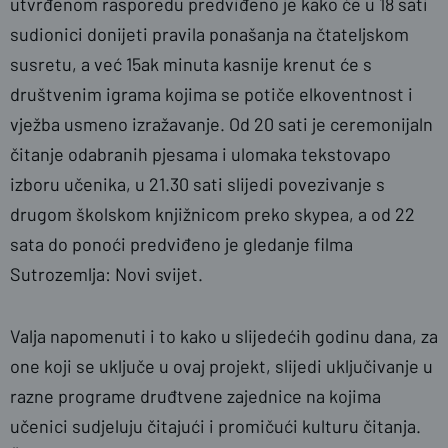
utvrđenom rasporedu predviđeno je kako će u 18 sati
sudionici donijeti pravila ponašanja na čtateljskom
susretu, a već 15ak minuta kasnije krenut će s
društvenim igrama kojima se potiče elkoventnost i
vježba usmeno izražavanje. Od 20 sati je ceremonijaln
čitanje odabranih pjesama i ulomaka tekstovapo
izboru učenika, u 21.30 sati slijedi povezivanje s
drugom školskom knjižnicom preko skypea, a od 22
sata do ponoći predviđeno je gledanje filma
Sutrozemlja: Novi svijet.
Valja napomenuti i to kako u slijedećih godinu dana, za
one koji se uključe u ovaj projekt, slijedi uključivanje u
razne programe druđtvene zajednice na kojima
učenici sudjeluju čitajući i promičući kulturu čitanja.