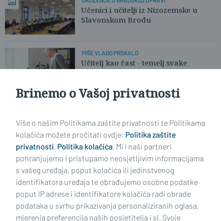
Učenici i učitelji iz Nizozemske u
Slavonskom Brodu
PIŠE VLADO PRSKALO
Učitelj kao čast - temelj svake
obrazovne reforme
Brinemo o Vašoj privatnosti
Učitaj još članaka
Više o našim Politikama zaštite privatnosti te Politikama
kolačića možete pročitati ovdje:
Politika zaštite
privatnosti
,
Politika kolačića
. Mi i naši partneri
pohranjujemo i pristupamo neosjetljivim informacijama
s vašeg uređaja, poput kolačića ili jedinstvenog
identifikatora uređaja te obrađujemo osobne podatke
poput IP adrese i identifikatore kolačića radi obrade
podataka u svrhu prikazivanja personaliziranih oglasa,
mjerenja preferencija naših posjetitelja i sl. Svoje