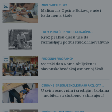
3D OLOVKE U RUKE!
Mališani iz Općine Bukovlje uče i
kada nema škole
EKIPA POKREĆE REVOLUCIJU NAČINA
RAZMIŠLJANJA U BPŽ
Kroz praksu djecu uče da
razmišljaju poduzetnički i inovativno
PRIGODNIM PROGRAMOM
Svjetski dan Roma obilježen u
slavonskobrodskoj osnovnoj školi
OSNOVNE I SREDNJE ŠKOLE IMAJU RAZLIČITA
PRAVILA
U svim osnovnim i srednjim školama
- mobiteli su službeno zabranjeni!
DRUŽENJE U GRADSKOJ UPRAVI