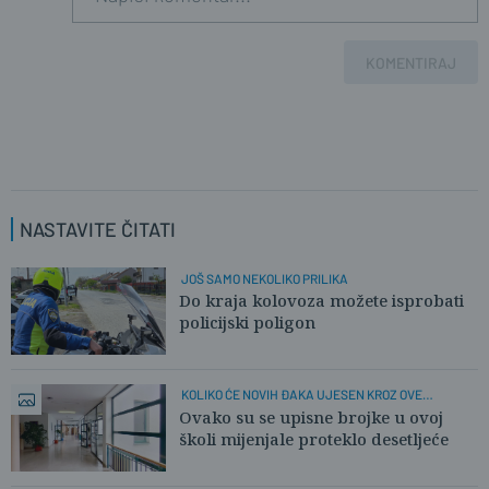
KOMENTIRAJ
NASTAVITE ČITATI
JOŠ SAMO NEKOLIKO PRILIKA
Do kraja kolovoza možete isprobati
policijski poligon
KOLIKO ĆE NOVIH ĐAKA UJESEN KROZ OVE
HODNIKE?
Ovako su se upisne brojke u ovoj
školi mijenjale proteklo desetljeće