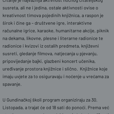
Čitanje je najvažnija aktivnost noćnog čitateljskog
susreta, ali ne i jedina, ostale aktivnosti ovise o
kreativnost timova pojedinih knjižnica, a raspon je
širok i čine ga – društvene igre, interaktivne
računalne igrice, karaoke, humanitarne akcije, piknik
na dekama, likovne, plesne i literarne radionice te
radionice i kvizovi iz ostalih predmeta, književni
susreti, gledanje filmova, natjecanja u pjevanju,
pripovijedanje bajki, glazbeni koncert učenika,
uređivanje prostora knjižnice i slično. Knjižnice koje
imaju uvjete za to osiguravaju i noćenje u vrećama za
spavanje.
U Gundinačkoj školi program organiziraju za 30.
Listopada, a trajat će od 18 sati do ponoći. Prema već