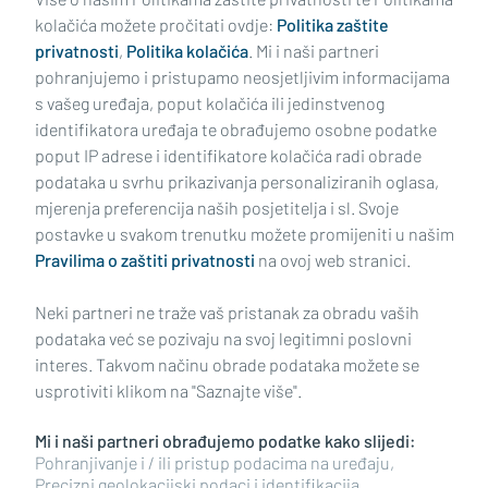
kolačića možete pročitati ovdje:
Politika zaštite
privatnosti
,
Politika kolačića
. Mi i naši partneri
pohranjujemo i pristupamo neosjetljivim informacijama
s vašeg uređaja, poput kolačića ili jedinstvenog
identifikatora uređaja te obrađujemo osobne podatke
poput IP adrese i identifikatore kolačića radi obrade
podataka u svrhu prikazivanja personaliziranih oglasa,
mjerenja preferencija naših posjetitelja i sl. Svoje
Impressum
Uvjeti korištenja
Politika privatnosti
postavke u svakom trenutku možete promijeniti u našim
Pravilima o zaštiti privatnosti
na ovoj web stranici.
Politika kolačića
Kontakt
Pritužbe
Suradnici
Neki partneri ne traže vaš pristanak za obradu vaših
Oglašavanje
podataka već se pozivaju na svoj legitimni poslovni
interes. Takvom načinu obrade podataka možete se
RUBRIKE
usprotiviti klikom na "Saznajte više".
Mi i naši partneri obrađujemo podatke kako slijedi:
BRODSKO-POSAVSKA ŽUPANIJA
Pohranjivanje i / ili pristup podacima na uređaju,
Precizni geolokacijski podaci i identifikacija