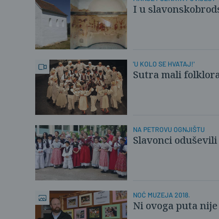
I u slavonskobrod
'U KOLO SE HVATAJ!'
Sutra mali folklor
NA PETROVU OGNJIŠTU
Slavonci oduševil
NOĆ MUZEJA 2018.
Ni ovoga puta nije 