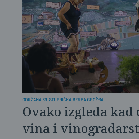
ODRŽANA 39. STUPNIČKA BERBA GROŽĐA
Ovako izgleda kad c
vina i vinogradars