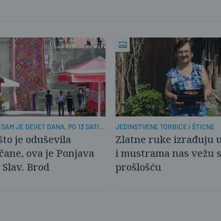
 SAM JE DEVET DANA, PO 13 SATI
JEDINSTVENE TORBICE I ŠTICNE
to je oduševila
Zlatne ruke izrađuju 
ane, ova je Ponjava
i mustrama nas vežu 
u Slav. Brod
prošlošću