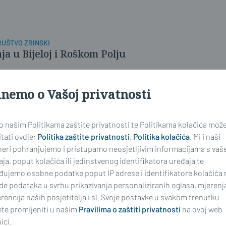
UŠTVO ZRINSKI
a u Bijeloj i Roškom Polju
inemo o Vašoj privatnosti
 o našim Politikama zaštite privatnosti te Politikama kolačića mož
tati ovdje:
Politika zaštite privatnosti
,
Politika kolačića
. Mi i naši
neri pohranjujemo i pristupamo neosjetljivim informacijama s vaš
ja, poput kolačića ili jedinstvenog identifikatora uređaja te
đujemo osobne podatke poput IP adrese i identifikatore kolačića 
de podataka u svrhu prikazivanja personaliziranih oglasa, mjerenj
rencija naših posjetitelja i sl. Svoje postavke u svakom trenutku
te promijeniti u našim
Pravilima o zaštiti privatnosti
na ovoj web
ici.