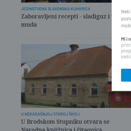
JEDINSTVENA SLAVONSKA KUHARICA
Neki
Zaboravljeni recepti - sladiguz i turska
pozi
muda
možet
Mi i
prist
pregl
sadrž
U NEKADAŠNJOJ STAROJ ŠKOLI
U Brodskom Stupniku otvara se
Narodna knjižnica i čitaonica