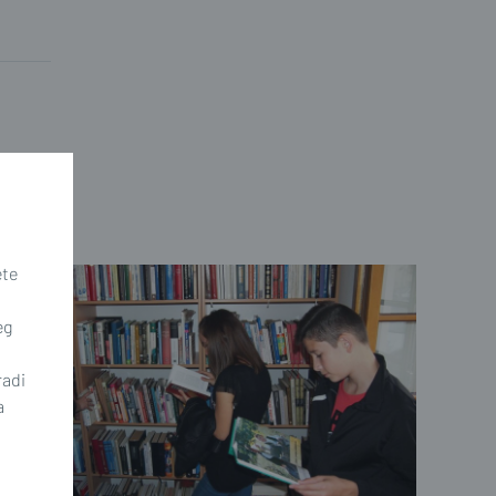
ete
eg
radi
a