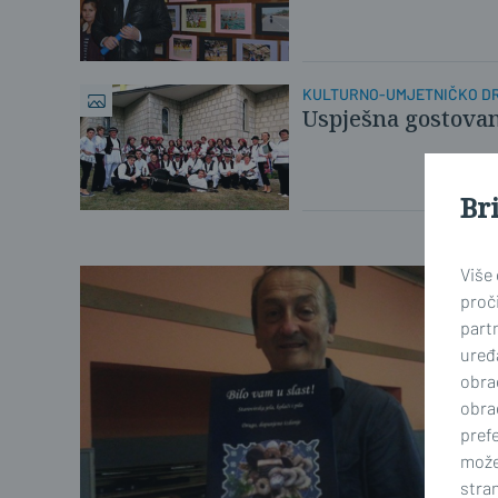
KULTURNO-UMJETNIČKO DR
Uspješna gostovanj
Br
Više
proči
part
uređa
obra
obra
prefe
može
stran