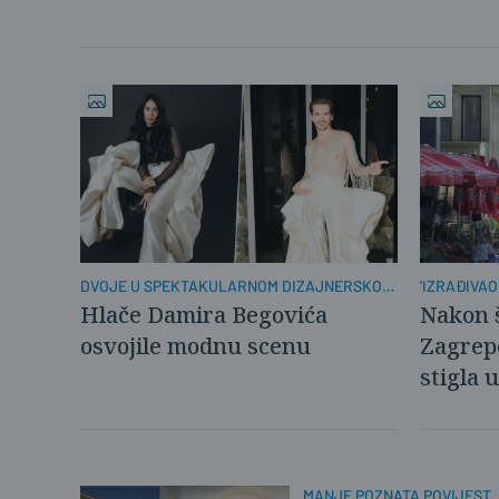
DVOJE U SPEKTAKULARNOM DIZAJNERSKOM
'IZRAĐIVAO
KOMADU
DNEVNO'
Hlače Damira Begovića
Nakon š
osvojile modnu scenu
Zagrepč
stigla 
MANJE POZNATA POVIJEST