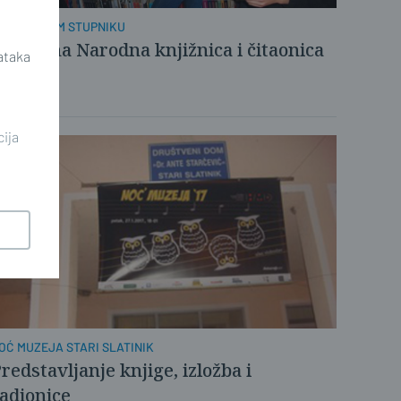
 BRODSKOM STUPNIKU
tvorena Narodna knjižnica i čitaonica
ataka
cija
OĆ MUZEJA STARI SLATINIK
redstavljanje knjige, izložba i
adionice