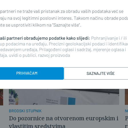
ODRŽANO 10. STAROSLATINIČKO LJETO
U
 partneri ne traže vaš pristanak za obradu vaših podataka već se
Još jedna potvrda vrijednosti ove
O
vaju na svoj legitimni poslovni interes. Takvom načinu obrade pod
manifestacije
e se usprotiviti klikom na "Saznajte više".
 naši partneri obrađujemo podatke kako slijedi:
Pohranjivanje i / ili
up podacima na uređaju, Precizni geolokacijski podaci i identifika
edavanjem uređaja, Prilagođeni oglasi i sadržaj, mjerenje oglasa i
aja, uvidi o publici, razvoj proizvoda
PRIHVAĆAM
SAZNAJTE VIŠE
BRODSKI STUPNIK
N
Do pozornice na otvorenom europskim i
P
vlastitim sredstvima
r