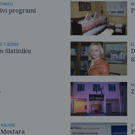
TINIKU
N
jivi programi
P
G TJEDNA
E
m Slatiniku
D
S
N
o
Z
 KNJIGE
U
 Mostara
P