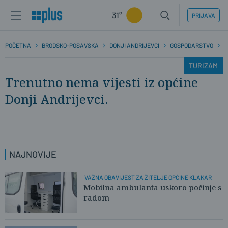
31°
PRIJAVA
POČETNA
BRODSKO-POSAVSKA
DONJI ANDRIJEVCI
GOSPODARSTVO
T
TURIZAM
Trenutno nema vijesti iz općine
Donji Andrijevci.
NAJNOVIJE
VAŽNA OBAVIJEST ZA ŽITELJE OPĆINE KLAKAR
Mobilna ambulanta uskoro počinje s
radom