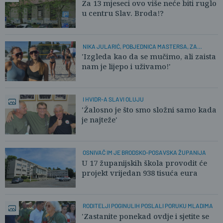
Za 13 mjeseci ovo više neće biti ruglo
u centru Slav. Broda!?
NIKA JULARIĆ, POBJEDNICA MASTERSA, ZA
PLUSPORTAL:
'Izgleda kao da se mučimo, ali zaista
nam je lijepo i uživamo!'
I HVIDR-A SLAVI OLUJU
'Žalosno je što smo složni samo kada
je najteže'
OSNIVAČ IM JE BRODSKO-POSAVSKA ŽUPANIJA
U 17 županijskih škola provodit će
projekt vrijedan 938 tisuća eura
RODITELJI POGINULIH POSLALI PORUKU MLADIMA
'Zastanite ponekad ovdje i sjetite se