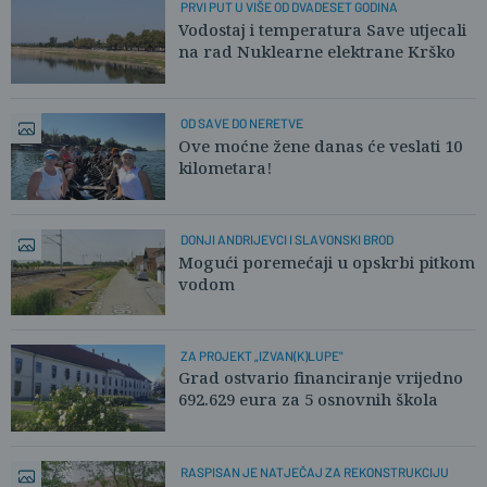
PRVI PUT U VIŠE OD DVADESET GODINA
Vodostaj i temperatura Save utjecali
na rad Nuklearne elektrane Krško
OD SAVE DO NERETVE
Ove moćne žene danas će veslati 10
kilometara!
DONJI ANDRIJEVCI I SLAVONSKI BROD
Mogući poremećaji u opskrbi pitkom
vodom
ZA PROJEKT „IZVAN(K)LUPE"
Grad ostvario financiranje vrijedno
692.629 eura za 5 osnovnih škola
RASPISAN JE NATJEČAJ ZA REKONSTRUKCIJU