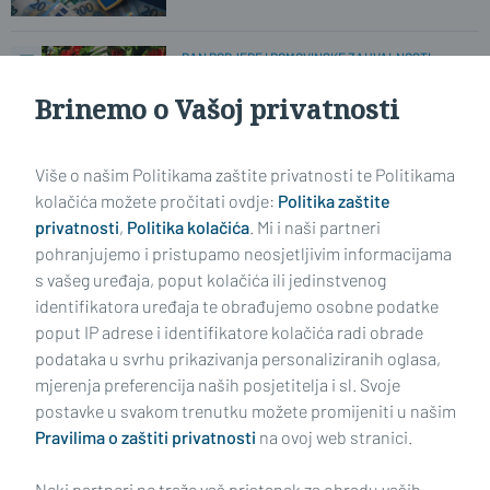
DAN POBJEDE I DOMOVINSKE ZAHVALNOSTI
U Novoj Gradiški vijenci položeni
danas, sutra na redu Slavonski Brod
Brinemo o Vašoj privatnosti
Više o našim Politikama zaštite privatnosti te Politikama
ZA DRŽAVNI PRAZNIK
Komunalac objavio raspored
kolačića možete pročitati ovdje:
Politika zaštite
odvoza otpada za 5. kolovoz 2026.
privatnosti
,
Politika kolačića
. Mi i naši partneri
pohranjujemo i pristupamo neosjetljivim informacijama
s vašeg uređaja, poput kolačića ili jedinstvenog
identifikatora uređaja te obrađujemo osobne podatke
poput IP adrese i identifikatore kolačića radi obrade
podataka u svrhu prikazivanja personaliziranih oglasa,
mjerenja preferencija naših posjetitelja i sl. Svoje
Impressum
Uvjeti korištenja
Politika privatnosti
postavke u svakom trenutku možete promijeniti u našim
Pravilima o zaštiti privatnosti
na ovoj web stranici.
Politika kolačića
Kontakt
Pritužbe
Suradnici
Neki partneri ne traže vaš pristanak za obradu vaših