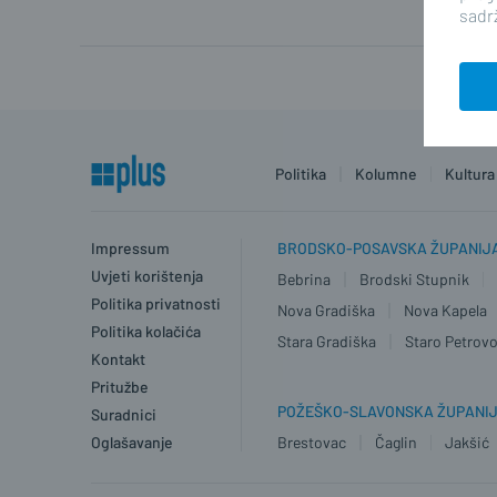
sadrž
Politika
Kolumne
Kultura
Impressum
BRODSKO-POSAVSKA ŽUPANIJ
Uvjeti korištenja
Bebrina
Brodski Stupnik
Politika privatnosti
Nova Gradiška
Nova Kapela
Politika kolačića
Stara Gradiška
Staro Petrovo
Kontakt
Pritužbe
POŽEŠKO-SLAVONSKA ŽUPANI
Suradnici
Oglašavanje
Brestovac
Čaglin
Jakšić