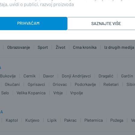
aja, uvidi o publici, razvoj proizvoda
PRIHVAĆAM
SAZNAJTE VIŠE
Obrazovanje
Sport
Život
Crna kronika
Iz drugih medija
A
Bukovlje
Cernik
Davor
Donji Andrijevci
Dragalić
Garčin
Okučani
Oprisavci
Oriovac
Podcrkavlje
Rešetari
Sibi
 Selo
Velika Kopanica
Vrbje
Vrpolje
JA
Kaptol
Kutjevo
Lipik
Pakrac
Pleternica
Požega
Ve