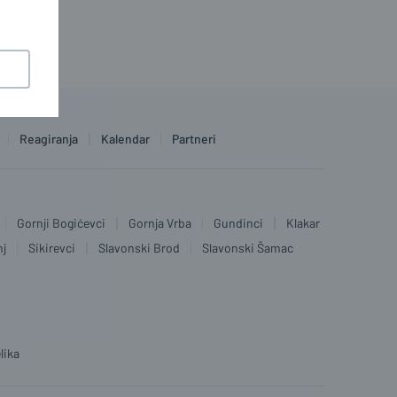
Reagiranja
Kalendar
Partneri
Gornji Bogićevci
Gornja Vrba
Gundinci
Klakar
nj
Sikirevci
Slavonski Brod
Slavonski Šamac
lika