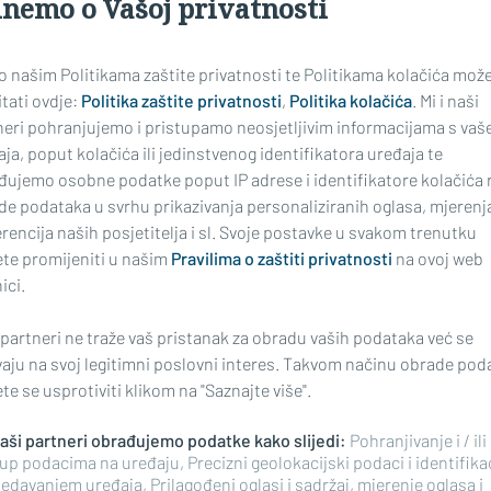
inemo o Vašoj privatnosti
 o našim Politikama zaštite privatnosti te Politikama kolačića mož
tati ovdje:
Politika zaštite privatnosti
,
Politika kolačića
. Mi i naši
neri pohranjujemo i pristupamo neosjetljivim informacijama s vaš
ja, poput kolačića ili jedinstvenog identifikatora uređaja te
đujemo osobne podatke poput IP adrese i identifikatore kolačića 
de podataka u svrhu prikazivanja personaliziranih oglasa, mjerenj
rencija naših posjetitelja i sl. Svoje postavke u svakom trenutku
te promijeniti u našim
Pravilima o zaštiti privatnosti
na ovoj web
ici.
 partneri ne traže vaš pristanak za obradu vaših podataka već se
vaju na svoj legitimni poslovni interes. Takvom načinu obrade pod
eba osigurati 4500 doza
e se usprotiviti klikom na "Saznajte više".
 naši partneri obrađujemo podatke kako slijedi:
Pohranjivanje i / ili
up podacima na uređaju, Precizni geolokacijski podaci i identifika
edavanjem uređaja, Prilagođeni oglasi i sadržaj, mjerenje oglasa i