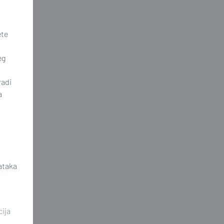
ete
eg
radi
a
ataka
cija