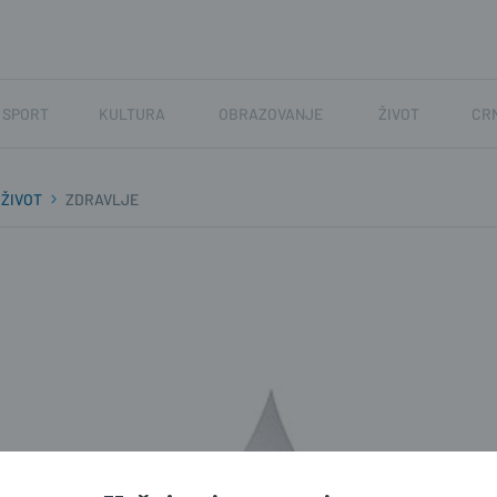
SPORT
KULTURA
OBRAZOVANJE
ŽIVOT
CR
ŽIVOT
ZDRAVLJE