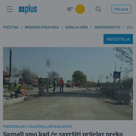
15°
PRIJAVA
POČETNA
BRODSKO-POSAVSKA
GORNJA VRBA
GOSPODARSTVO
INDU
INDUSTRIJA
PODVOŽNJAK U OSJEČKOJ JOŠ NIJE GOTOV
Saznali smo kad će završiti prijelaz preko