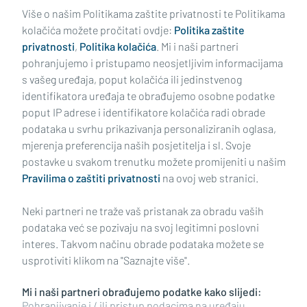
Šivat će kožne presvlake za Porsche,
Više o našim Politikama zaštite privatnosti te Politikama
Audi i Mercedes
kolačića možete pročitati ovdje:
Politika zaštite
privatnosti
,
Politika kolačića
. Mi i naši partneri
pohranjujemo i pristupamo neosjetljivim informacijama
s vašeg uređaja, poput kolačića ili jedinstvenog
identifikatora uređaja te obrađujemo osobne podatke
poput IP adrese i identifikatore kolačića radi obrade
podataka u svrhu prikazivanja personaliziranih oglasa,
mjerenja preferencija naših posjetitelja i sl. Svoje
Impressum
Uvjeti korištenja
Politika privatnosti
postavke u svakom trenutku možete promijeniti u našim
Pravilima o zaštiti privatnosti
na ovoj web stranici.
Politika kolačića
Kontakt
Pritužbe
Suradnici
Neki partneri ne traže vaš pristanak za obradu vaših
Oglašavanje
podataka već se pozivaju na svoj legitimni poslovni
interes. Takvom načinu obrade podataka možete se
RUBRIKE
usprotiviti klikom na "Saznajte više".
Mi i naši partneri obrađujemo podatke kako slijedi:
BRODSKO-POSAVSKA ŽUPANIJA
Pohranjivanje i / ili pristup podacima na uređaju,