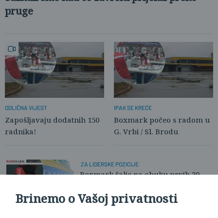
pruge
ODLIČNA VIJEST
IPAK SE KREĆE
Zapošljavaju dodatnih 150
Boxmark počeo s radom u
radnika!
G. Vrbi / Sl. Brodu
ZA LIDERSKE POZICIJE
Boxmark šalje na obuku prvih 30
zaposlenika
Brinemo o Vašoj privatnosti
U SL. BRODU / G. VRBI