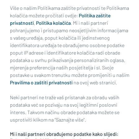
potrage
Više o našim Politikama zaštite privatnosti te Politikama
kolačića možete pročitati ovdje:
Politika zaštite
privatnosti
,
Politika kolačića
. Mi i naši partneri
pohranjujemo i pristupamo neosjetljivim informacijama
s vašeg uređaja, poput kolačića ili jedinstvenog
identifikatora uređaja te obrađujemo osobne podatke
poput IP adrese i identifikatore kolačića radi obrade
podataka u svrhu prikazivanja personaliziranih oglasa,
mjerenja preferencija naših posjetitelja i sl. Svoje
Impressum
Uvjeti korištenja
Politika privatnosti
postavke u svakom trenutku možete promijeniti u našim
Pravilima o zaštiti privatnosti
na ovoj web stranici.
Politika kolačića
Kontakt
Pritužbe
Suradnici
Neki partneri ne traže vaš pristanak za obradu vaših
Oglašavanje
podataka već se pozivaju na svoj legitimni poslovni
interes. Takvom načinu obrade podataka možete se
RUBRIKE
usprotiviti klikom na "Saznajte više".
Mi i naši partneri obrađujemo podatke kako slijedi:
BRODSKO-POSAVSKA ŽUPANIJA