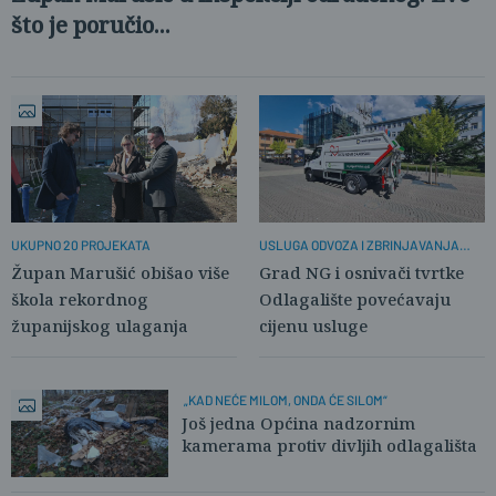
što je poručio...
UKUPNO 20 PROJEKATA
USLUGA ODVOZA I ZBRINJAVANJA
SKUPLJA 62,25 %
Župan Marušić obišao više
Grad NG i osnivači tvrtke
škola rekordnog
Odlagalište povećavaju
županijskog ulaganja
cijenu usluge
„KAD NEĆE MILOM, ONDA ĆE SILOM“
Još jedna Općina nadzornim
kamerama protiv divljih odlagališta