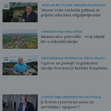
'NAČELNIK BEZ FILTERA' ODGOVARA NA PROZIVKE:
'Nisam vršio verbalni pritisak ni
prijetio otkazima odgojiteljicama'
U BRODSKO-POSAVSKOJ OPĆINI
Ministarstvo potvrdilo - ovaj objekt
ide u rekonstrukciju
ZBOG SKRIVANJA INFORMACIJA, PORTAL PRIJAVIO
OPĆINU
Ugovor ne postoji! Organizator
slavlja dvoranu je koristio besplatno.
IZ OPĆINE ODBILI ODGOVORITI NA SVA PITANJA
Je li dom rezerviran samo za
načelnika i 'njegove'?