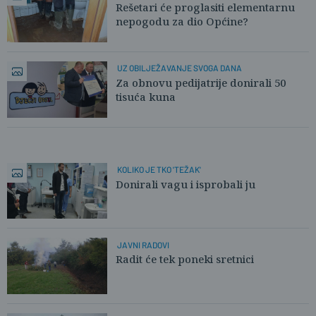
Rešetari će proglasiti elementarnu
nepogodu za dio Općine?
UZ OBILJEŽAVANJE SVOGA DANA
Za obnovu pedijatrije donirali 50
tisuća kuna
KOLIKO JE TKO 'TEŽAK'
Donirali vagu i isprobali ju
JAVNI RADOVI
Radit će tek poneki sretnici