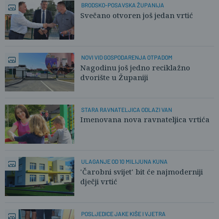
BRODSKO-POSAVSKA ŽUPANIJA
Svečano otvoren još jedan vrtić
NOVI VID GOSPODARENJA OTPADOM
Nagodinu još jedno reciklažno
dvorište u Županiji
STARA RAVNATELJICA ODLAZI VAN
Imenovana nova ravnateljica vrtića
ULAGANJE OD 10 MILIJUNA KUNA
'Čarobni svijet' bit će najmoderniji
dječji vrtić
POSLJEDICE JAKE KIŠE I VJETRA