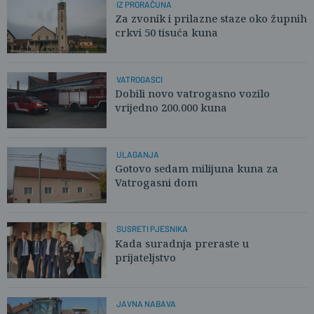
IZ PRORAČUNA
Za zvonik i prilazne staze oko župnih
crkvi 50 tisuća kuna
VATROGASCI
Dobili novo vatrogasno vozilo
vrijedno 200.000 kuna
ULAGANJA
Gotovo sedam milijuna kuna za
Vatrogasni dom
SUSRETI PJESNIKA
Kada suradnja preraste u
prijateljstvo
JAVNA NABAVA