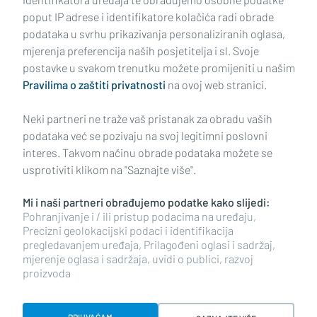
poput IP adrese i identifikatore kolačića radi obrade
podataka u svrhu prikazivanja personaliziranih oglasa,
mjerenja preferencija naših posjetitelja i sl. Svoje
Impressum
Uvjeti korištenja
Politika privatnosti
postavke u svakom trenutku možete promijeniti u našim
Pravilima o zaštiti privatnosti
na ovoj web stranici.
Politika kolačića
Kontakt
Pritužbe
Suradnici
Neki partneri ne traže vaš pristanak za obradu vaših
Oglašavanje
podataka već se pozivaju na svoj legitimni poslovni
interes. Takvom načinu obrade podataka možete se
RUBRIKE
usprotiviti klikom na "Saznajte više".
Mi i naši partneri obrađujemo podatke kako slijedi:
BRODSKO-POSAVSKA ŽUPANIJA
Pohranjivanje i / ili pristup podacima na uređaju,
Precizni geolokacijski podaci i identifikacija
pregledavanjem uređaja, Prilagođeni oglasi i sadržaj,
POŽEŠKO-SLAVONSKA ŽUPANIJA
mjerenje oglasa i sadržaja, uvidi o publici, razvoj
proizvoda
Copyright © 2026 plusportal.hr, sva prava pridržana