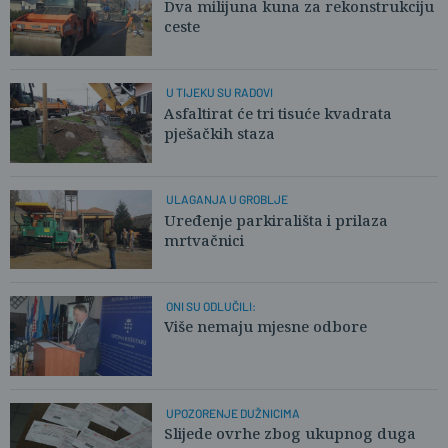
Dva milijuna kuna za rekonstrukciju
ceste
U TIJEKU SU RADOVI
Asfaltirat će tri tisuće kvadrata
pješačkih staza
ULAGANJA U GROBLJE
Uređenje parkirališta i prilaza
mrtvačnici
ONI SU ODLUČILI:
Više nemaju mjesne odbore
UPOZORENJE DUŽNICIMA
Slijede ovrhe zbog ukupnog duga