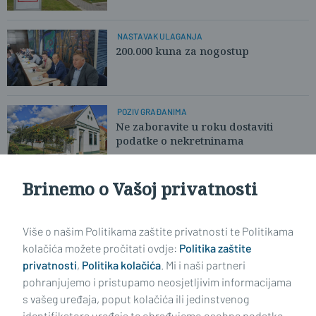
NASTAVAK ULAGANJA
200.000 kuna za nogostup
POZIV GRAĐANIMA
Ne zaboravite u roku dostaviti
podatke o nekretninama
Brinemo o Vašoj privatnosti
PROJEKT VRIJEDAN 700.000 KUNA
Oni će zastupati JLS-e od Zagreba do
granice sa Srbijom
Više o našim Politikama zaštite privatnosti te Politikama
kolačića možete pročitati ovdje:
Politika zaštite
privatnosti
,
Politika kolačića
. Mi i naši partneri
VIDI STARIJE ČLANKE
pohranjujemo i pristupamo neosjetljivim informacijama
s vašeg uređaja, poput kolačića ili jedinstvenog
identifikatora uređaja te obrađujemo osobne podatke