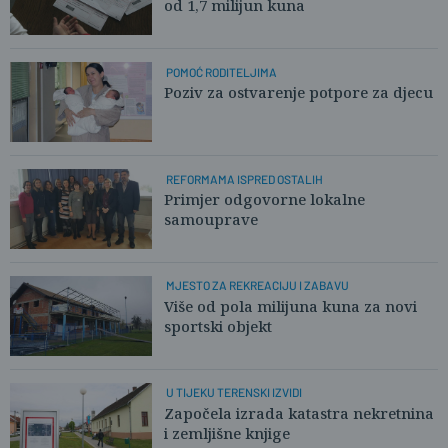
od 1,7 milijun kuna
POMOĆ RODITELJIMA
Poziv za ostvarenje potpore za djecu
REFORMAMA ISPRED OSTALIH
Primjer odgovorne lokalne
samouprave
MJESTO ZA REKREACIJU I ZABAVU
Više od pola milijuna kuna za novi
sportski objekt
U TIJEKU TERENSKI IZVIDI
Započela izrada katastra nekretnina
i zemljišne knjige