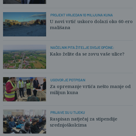
PROJEKT VRIJEDAN 10 MILIJUNA KUNA
U novi vrtić uskoro dolazi oko 60-ero
mališana
NAČELNIK PITA ŽITELJE SVOJE OPĆINE:
Kako želite da se zovu vaše ulice?
UGOVOR JE POTPISAN
Za opremanje vrtića nešto manje od
milijun kuna
PRIJAVE SU U TIJEKU
Raspisan natječaj za stipendije
srednjoškolcima