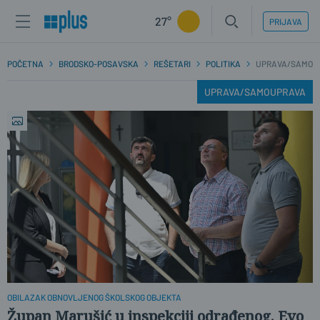
27°
PRIJAVA
POČETNA
BRODSKO-POSAVSKA
REŠETARI
POLITIKA
UPRAVA/SAMOU
UPRAVA/SAMOUPRAVA
OBILAZAK OBNOVLJENOG ŠKOLSKOG OBJEKTA
Župan Marušić u inspekciji odrađenog. Evo