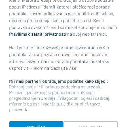
poput IP adrese i identifikatore kolačića radi obrade
podataka u svrhu prikazivanja personaliziranih oglasa,
mjerenja preferencija naših posjetitelja i sl. Svoje
Impressum
Uvjeti korištenja
Politika privatnosti
postavke u svakom trenutku možete promijeniti u našim
Pravilima o zaštiti privatnosti
na ovoj web stranici.
Politika kolačića
Kontakt
Pritužbe
Suradnici
Neki partneri ne traže vaš pristanak za obradu vaših
Oglašavanje
podataka već se pozivaju na svoj legitimni poslovni
interes. Takvom načinu obrade podataka možete se
RUBRIKE
usprotiviti klikom na "Saznajte više".
Mi i naši partneri obrađujemo podatke kako slijedi:
BRODSKO-POSAVSKA ŽUPANIJA
Pohranjivanje i / ili pristup podacima na uređaju,
Precizni geolokacijski podaci i identifikacija
pregledavanjem uređaja, Prilagođeni oglasi i sadržaj,
POŽEŠKO-SLAVONSKA ŽUPANIJA
mjerenje oglasa i sadržaja, uvidi o publici, razvoj
proizvoda
Copyright © 2026 plusportal.hr, sva prava pridržana