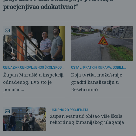
procjenjivao odokativno!“
OBILAZAK OBNOVLJENOG ŠKOLSKOG
OSTALI KRATKIH RUKAVA. DOBILI
OBJEKTA
ODGOVOR NA PITANJE:
Župan Marušić u inspekciji
Koja tvrtka može/smije
odrađenog. Evo što je
graditi kanalizaciju u
poručio...
Rešetarima?
UKUPNO 20 PROJEKATA
Župan Marušić obišao više škola
rekordnog županijskog ulaganja