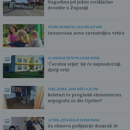
Nagodinu još jedno reciklažno
dvorište u Županiji
STARA RAVNATELJICA ODLAZI VAN
Imenovana nova ravnateljica vrtića
ULAGANJE OD 10 MILIJUNA KUNA
'Čarobni svijet' bit će najmoderniji
dječji vrtić
POSLJEDICE JAKE KIŠE I VJETRA
Rešetari će proglasiti elementarnu
nepogodu za dio Općine?
UZ OBILJEŽAVANJE SVOGA DANA
Za obnovu pedijatrije donirali 50