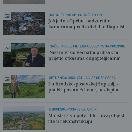
„KAD NEĆE MILOM, ONDA ĆE SILOM“
Još jedna Općina nadzornim
kamerama protiv divljih odlagališta
'NAČELNIK BEZ FILTERA' ODGOVARA NA PROZIVKE:
'Nisam vršio verbalni pritisak ni
prijetio otkazima odgojiteljicama'
OPTUŽNICA OBUHVATILA VIŠE OD 80 OSOBA
I u Brodsko-posavskoj županiji -
platiš i postaneš lovac, bez ispita
U BRODSKO-POSAVSKOJ OPĆINI
Ministarstvo potvrdilo - ovaj objekt
ide u rekonstrukciju