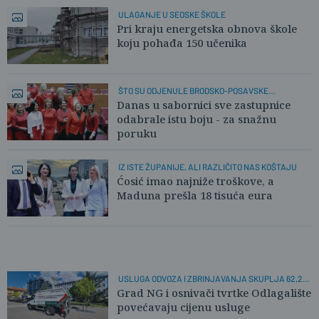
ULAGANJE U SEOSKE ŠKOLE
Pri kraju energetska obnova škole
koju pohađa 150 učenika
ŠTO SU ODJENULE BRODSKO-POSAVSKE
ZASTUPNICE?
Danas u sabornici sve zastupnice
odabrale istu boju - za snažnu
poruku
IZ ISTE ŽUPANIJE, ALI RAZLIČITO NAS KOŠTAJU
Ćosić imao najniže troškove, a
Maduna prešla 18 tisuća eura
USLUGA ODVOZA I ZBRINJAVANJA SKUPLJA 62,25
%
Grad NG i osnivači tvrtke Odlagalište
povećavaju cijenu usluge