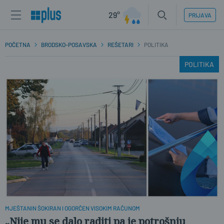
29°
PRIJAVA
POČETNA
BRODSKO-POSAVSKA
REŠETARI
POLITIKA
POLITIKA
MJEŠTANIN ŠOKIRAN I OGORČEN VISOKIM RAČUNOM
„Nije mu se dalo raditi pa je potrošnju