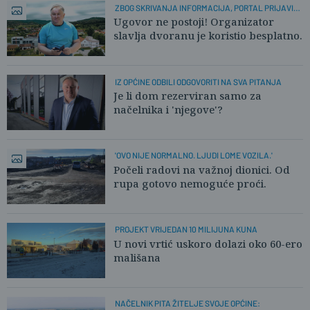
ZBOG SKRIVANJA INFORMACIJA, PORTAL PRIJAVIO
OPĆINU
Ugovor ne postoji! Organizator
slavlja dvoranu je koristio besplatno.
IZ OPĆINE ODBILI ODGOVORITI NA SVA PITANJA
Je li dom rezerviran samo za
načelnika i 'njegove'?
'OVO NIJE NORMALNO. LJUDI LOME VOZILA.'
Počeli radovi na važnoj dionici. Od
rupa gotovo nemoguće proći.
PROJEKT VRIJEDAN 10 MILIJUNA KUNA
U novi vrtić uskoro dolazi oko 60-ero
mališana
NAČELNIK PITA ŽITELJE SVOJE OPĆINE: