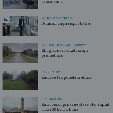
tisuća kuna
KOLIKO JE TKO 'TEŽAK'
Donirali vagu i isprobali ju
IZMJENE U REGULACIJI PROMETA
Zbog koncerta zatvaraju
prometnicu
JAVNI RADOVI
Radit će tek poneki sretnici
IZ PRORAČUNA
Za zvonik i prilazne staze oko župnih
crkvi 50 tisuća kuna