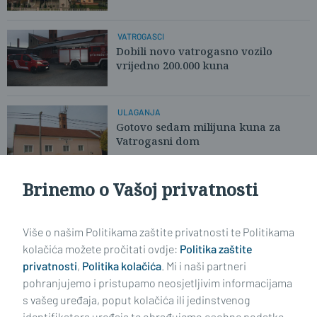
VATROGASCI
Dobili novo vatrogasno vozilo
vrijedno 200.000 kuna
ULAGANJA
Gotovo sedam milijuna kuna za
Vatrogasni dom
Brinemo o Vašoj privatnosti
SUSRETI PJESNIKA
Kada suradnja preraste u
prijateljstvo
Više o našim Politikama zaštite privatnosti te Politikama
kolačića možete pročitati ovdje:
Politika zaštite
privatnosti
,
Politika kolačića
. Mi i naši partneri
VIDI STARIJE ČLANKE
pohranjujemo i pristupamo neosjetljivim informacijama
s vašeg uređaja, poput kolačića ili jedinstvenog
identifikatora uređaja te obrađujemo osobne podatke