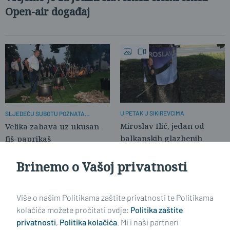
Open-air događaj
U PETAK U SIKIREVCIMA
SLJEDEĆU SUBOTU POZNATA
FIŠIJADA
Miroslav Ilić, jedan od
Velika zabava uz ukusan
balkanskih glazbenih
fiš-paprikaš
lidera
Brinemo o Vašoj privatnosti
GRATIS ČOBANAC
Čobanijada Sikirevci 2013.
Više o našim Politikama zaštite privatnosti te Politikama
kolačića možete pročitati ovdje:
Politika zaštite
privatnosti
,
Politika kolačića
. Mi i naši partneri