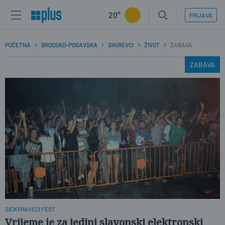
20°
PRIJAVA
POČETNA
BRODSKO-POSAVSKA
SIKIREVCI
ŽIVOT
ZABAVA
ZABAVA
SICKYRAVECI FEST
Vrijeme je za jedini slavonski elektronski