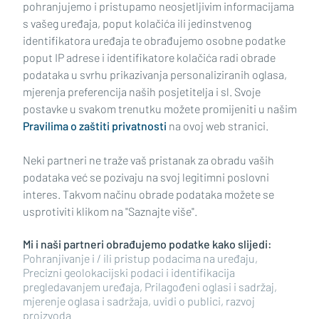
pohranjujemo i pristupamo neosjetljivim informacijama
s vašeg uređaja, poput kolačića ili jedinstvenog
identifikatora uređaja te obrađujemo osobne podatke
poput IP adrese i identifikatore kolačića radi obrade
podataka u svrhu prikazivanja personaliziranih oglasa,
mjerenja preferencija naših posjetitelja i sl. Svoje
Impressum
Uvjeti korištenja
Politika privatnosti
postavke u svakom trenutku možete promijeniti u našim
Pravilima o zaštiti privatnosti
na ovoj web stranici.
Politika kolačića
Kontakt
Pritužbe
Suradnici
Neki partneri ne traže vaš pristanak za obradu vaših
Oglašavanje
podataka već se pozivaju na svoj legitimni poslovni
interes. Takvom načinu obrade podataka možete se
RUBRIKE
usprotiviti klikom na "Saznajte više".
Mi i naši partneri obrađujemo podatke kako slijedi:
BRODSKO-POSAVSKA ŽUPANIJA
Pohranjivanje i / ili pristup podacima na uređaju,
Precizni geolokacijski podaci i identifikacija
pregledavanjem uređaja, Prilagođeni oglasi i sadržaj,
POŽEŠKO-SLAVONSKA ŽUPANIJA
mjerenje oglasa i sadržaja, uvidi o publici, razvoj
proizvoda