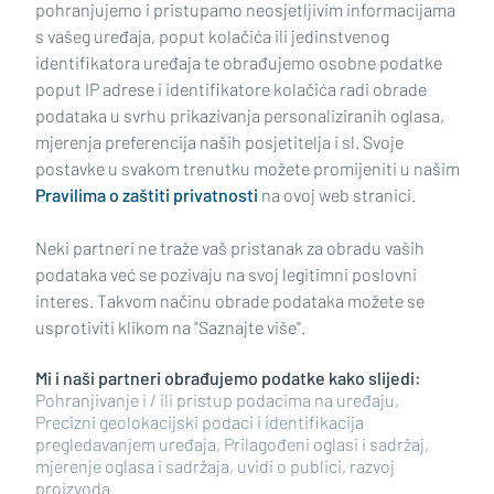
pohranjujemo i pristupamo neosjetljivim informacijama
s vašeg uređaja, poput kolačića ili jedinstvenog
identifikatora uređaja te obrađujemo osobne podatke
poput IP adrese i identifikatore kolačića radi obrade
podataka u svrhu prikazivanja personaliziranih oglasa,
mjerenja preferencija naših posjetitelja i sl. Svoje
Impressum
Uvjeti korištenja
Politika privatnosti
postavke u svakom trenutku možete promijeniti u našim
Pravilima o zaštiti privatnosti
na ovoj web stranici.
Politika kolačića
Kontakt
Pritužbe
Suradnici
Neki partneri ne traže vaš pristanak za obradu vaših
Oglašavanje
podataka već se pozivaju na svoj legitimni poslovni
interes. Takvom načinu obrade podataka možete se
RUBRIKE
usprotiviti klikom na "Saznajte više".
Mi i naši partneri obrađujemo podatke kako slijedi:
BRODSKO-POSAVSKA ŽUPANIJA
Pohranjivanje i / ili pristup podacima na uređaju,
Precizni geolokacijski podaci i identifikacija
pregledavanjem uređaja, Prilagođeni oglasi i sadržaj,
POŽEŠKO-SLAVONSKA ŽUPANIJA
mjerenje oglasa i sadržaja, uvidi o publici, razvoj
proizvoda