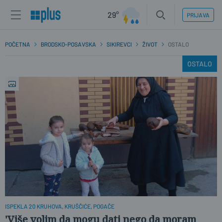
29°
PRIJAVA
POČETNA
BRODSKO-POSAVSKA
SIKIREVCI
ŽIVOT
OSTALO
OSTALO
ISPEKLA 20 KRUHOVA, KRUŠČIĆE, POGAČE
'Više volim da mogu dati nego da moram