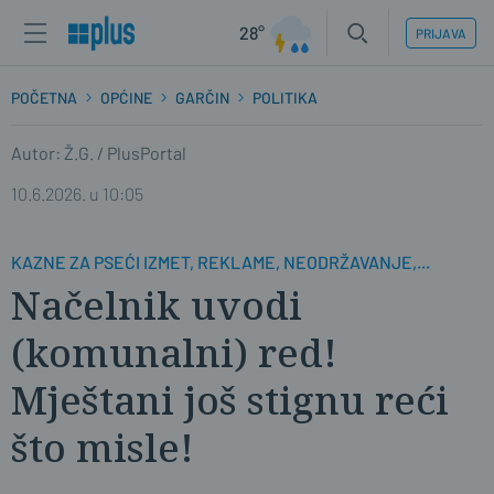
28°
PRIJAVA
POČETNA
OPĆINE
GARČIN
POLITIKA
Autor: Ž.G. / PlusPortal
10.6.2026. u 10:05
KAZNE ZA PSEĆI IZMET, REKLAME, NEODRŽAVANJE,...
Načelnik uvodi
(komunalni) red!
Mještani još stignu reći
što misle!