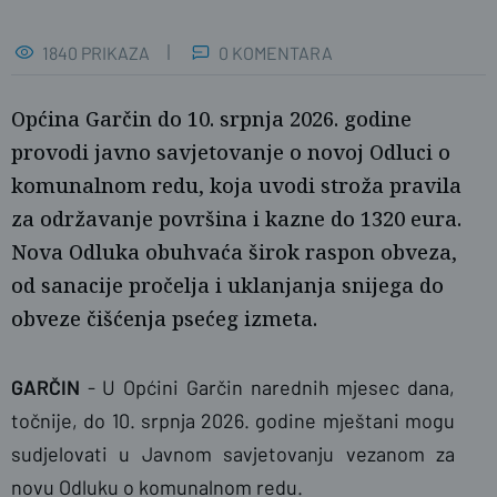
1840 PRIKAZA
0 KOMENTARA
Općina Garčin do 10. srpnja 2026. godine
provodi javno savjetovanje o novoj Odluci o
komunalnom redu, koja uvodi stroža pravila
za održavanje površina i kazne do 1320 eura.
Nova Odluka obuhvaća širok raspon obveza,
od sanacije pročelja i uklanjanja snijega do
Željka Gavranović / PlusPortal
obveze čišćenja psećeg izmeta.
GARČIN
- U Općini Garčin narednih mjesec dana,
točnije, do 10. srpnja 2026. godine mještani mogu
sudjelovati u Javnom savjetovanju vezanom za
novu Odluku o komunalnom redu.