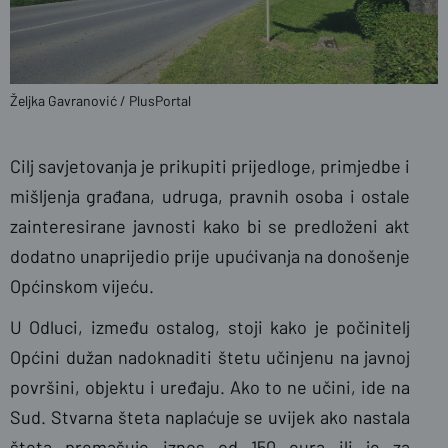
Željka Gavranović / PlusPortal
Cilj savjetovanja je prikupiti prijedloge, primjedbe i
mišljenja građana, udruga, pravnih osoba i ostale
zainteresirane javnosti kako bi se predloženi akt
dodatno unaprijedio prije upućivanja na donošenje
Općinskom vijeću.
U Odluci, između ostalog, stoji kako je počinitelj
Općini dužan nadoknaditi štetu učinjenu na javnoj
površini, objektu i uređaju. Ako to ne učini, ide na
Sud. Stvarna šteta naplaćuje se uvijek ako nastala
šteta premašuje iznos od 150 eura ili je za