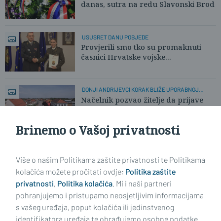
danas, sutra na redu Slavonski Brod
USUSRET DANU POBJEDE
Provjerili smo tko su promaknuti
časnici Hrvatske vojske...
DONJI ANDRIJEVCI KORAK BLIŽE UPORABNOJ
DOZVOLI
Načelnik pozvao žitelje da prijave
probleme
Brinemo o Vašoj privatnosti
Učitaj još članaka
Više o našim Politikama zaštite privatnosti te Politikama
kolačića možete pročitati ovdje:
Politika zaštite
privatnosti
,
Politika kolačića
. Mi i naši partneri
pohranjujemo i pristupamo neosjetljivim informacijama
s vašeg uređaja, poput kolačića ili jedinstvenog
identifikatora uređaja te obrađujemo osobne podatke