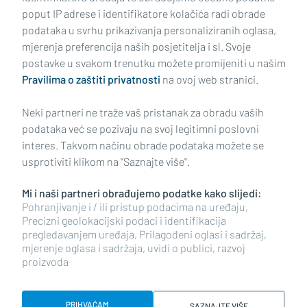
poput IP adrese i identifikatore kolačića radi obrade
podataka u svrhu prikazivanja personaliziranih oglasa,
mjerenja preferencija naših posjetitelja i sl. Svoje
Impressum
Uvjeti korištenja
Politika privatnosti
postavke u svakom trenutku možete promijeniti u našim
Pravilima o zaštiti privatnosti
na ovoj web stranici.
Politika kolačića
Kontakt
Pritužbe
Suradnici
Neki partneri ne traže vaš pristanak za obradu vaših
Oglašavanje
podataka već se pozivaju na svoj legitimni poslovni
interes. Takvom načinu obrade podataka možete se
RUBRIKE
usprotiviti klikom na "Saznajte više".
Mi i naši partneri obrađujemo podatke kako slijedi:
BRODSKO-POSAVSKA ŽUPANIJA
Pohranjivanje i / ili pristup podacima na uređaju,
Precizni geolokacijski podaci i identifikacija
pregledavanjem uređaja, Prilagođeni oglasi i sadržaj,
POŽEŠKO-SLAVONSKA ŽUPANIJA
mjerenje oglasa i sadržaja, uvidi o publici, razvoj
proizvoda
Copyright © 2026 plusportal.hr, sva prava pridržana
PRIHVAĆAM
SAZNAJTE VIŠE