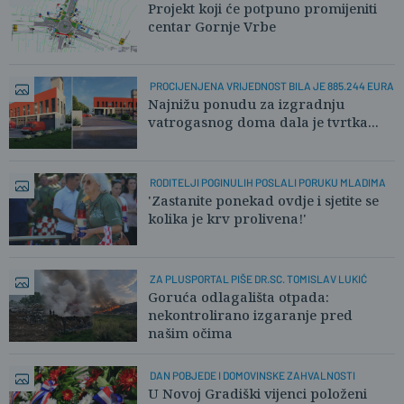
Projekt koji će potpuno promijeniti
centar Gornje Vrbe
PROCIJENJENA VRIJEDNOST BILA JE 885.244 EURA
Najnižu ponudu za izgradnju
vatrogasnog doma dala je tvrtka...
RODITELJI POGINULIH POSLALI PORUKU MLADIMA
'Zastanite ponekad ovdje i sjetite se
kolika je krv prolivena!'
ZA PLUSPORTAL PIŠE DR.SC. TOMISLAV LUKIĆ
Goruća odlagališta otpada:
nekontrolirano izgaranje pred
našim očima
DAN POBJEDE I DOMOVINSKE ZAHVALNOSTI
U Novoj Gradiški vijenci položeni