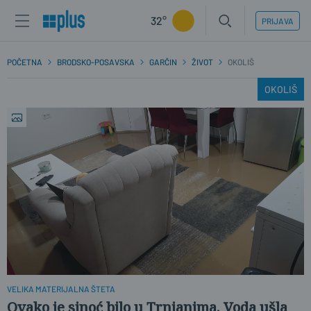
32°
PRIJAVA
POČETNA
BRODSKO-POSAVSKA
GARČIN
ŽIVOT
OKOLIŠ
OKOLIŠ
VELIKA MATERIJALNA ŠTETA
Ovako je sinoć bilo u Trnjanima. Voda ušla