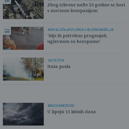
Zbog izlivene nafte 23 godine se bori
s moćnom kompanijom
NOVI SLUČAJEVI LISICA U BLIZINI NASELJA
'Nije ih potrebno proganjati,
uglavnom su bezopasne'
'KO TE PITA
Naša posla
BRACO KNEŽEVIĆ:
U lipnju 11 kišnih dana