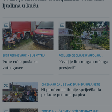
ljudima u kuću.
EKSTREMNE VRUĆINE UZ VATRU
POSLJEDICE OLUJE U VRPOLJU,
ČAJKOVCIMA I TRNJANIMA
Pune ruke posla za
"Ovaj je lim mogao nekoga
vatrogasce
presjeći!"
ONI ZNAJU DA JE SVAKI DAN - DAN PLANETE
Ni pandemija ih nije spriječila da
prikupe pet tona papira
ZBOG PUKNUĆA CIJEVI DOŠLO DO HAVARIJE