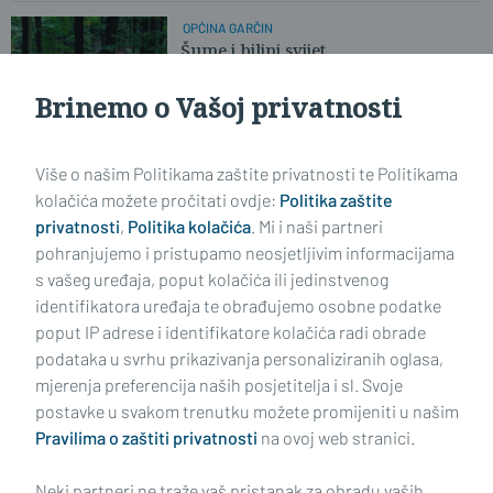
OPĆINA GARČIN
Šume i biljni svijet
Brinemo o Vašoj privatnosti
Više o našim Politikama zaštite privatnosti te Politikama
kolačića možete pročitati ovdje:
Politika zaštite
privatnosti
,
Politika kolačića
. Mi i naši partneri
pohranjujemo i pristupamo neosjetljivim informacijama
s vašeg uređaja, poput kolačića ili jedinstvenog
identifikatora uređaja te obrađujemo osobne podatke
poput IP adrese i identifikatore kolačića radi obrade
podataka u svrhu prikazivanja personaliziranih oglasa,
mjerenja preferencija naših posjetitelja i sl. Svoje
Impressum
Uvjeti korištenja
Politika privatnosti
postavke u svakom trenutku možete promijeniti u našim
Pravilima o zaštiti privatnosti
na ovoj web stranici.
Politika kolačića
Kontakt
Pritužbe
Suradnici
Neki partneri ne traže vaš pristanak za obradu vaših
Oglašavanje