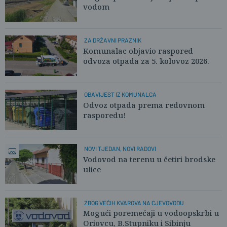
vodom
ZA DRŽAVNI PRAZNIK
Komunalac objavio raspored
odvoza otpada za 5. kolovoz 2026.
OBAVIJEST IZ KOMUNALCA
Odvoz otpada prema redovnom
rasporedu!
NOVI TJEDAN, NOVI RADOVI
Vodovod na terenu u četiri brodske
ulice
ZBOG VEĆIH KVAROVA NA CJEVOVODU
Mogući poremećaji u vodoopskrbi u
Oriovcu, B.Stupniku i Sibinju