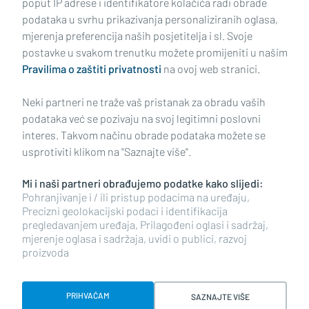
poput IP adrese i identifikatore kolačića radi obrade
podataka u svrhu prikazivanja personaliziranih oglasa,
mjerenja preferencija naših posjetitelja i sl. Svoje
Impressum
Uvjeti korištenja
Politika privatnosti
postavke u svakom trenutku možete promijeniti u našim
Pravilima o zaštiti privatnosti
na ovoj web stranici.
Politika kolačića
Kontakt
Pritužbe
Suradnici
Neki partneri ne traže vaš pristanak za obradu vaših
Oglašavanje
podataka već se pozivaju na svoj legitimni poslovni
interes. Takvom načinu obrade podataka možete se
RUBRIKE
usprotiviti klikom na "Saznajte više".
Mi i naši partneri obrađujemo podatke kako slijedi:
BRODSKO-POSAVSKA ŽUPANIJA
Pohranjivanje i / ili pristup podacima na uređaju,
Precizni geolokacijski podaci i identifikacija
pregledavanjem uređaja, Prilagođeni oglasi i sadržaj,
POŽEŠKO-SLAVONSKA ŽUPANIJA
mjerenje oglasa i sadržaja, uvidi o publici, razvoj
proizvoda
Copyright © 2026 plusportal.hr, sva prava pridržana
PRIHVAĆAM
SAZNAJTE VIŠE