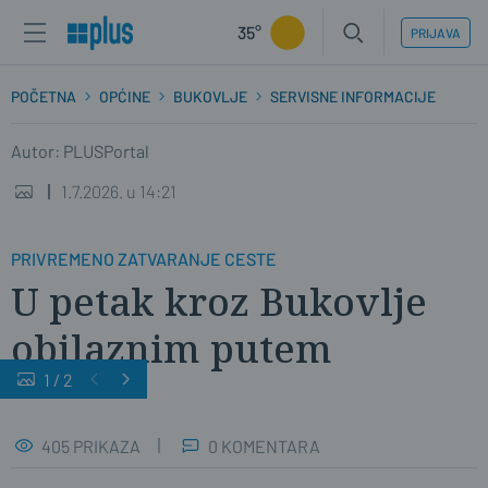
35°
PRIJAVA
POČETNA
OPĆINE
BUKOVLJE
SERVISNE INFORMACIJE
Autor: PLUSPortal
1.7.2026. u 14:21
PRIVREMENO ZATVARANJE CESTE
U petak kroz Bukovlje
obilaznim putem
1
/
2
405 PRIKAZA
0 KOMENTARA