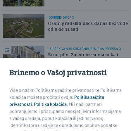
DONOSIMO POPIS
Osam gradskih ulica danas bez vode
od 8 do 11 sati
U IŠČEKIVANJU KONAČNIH IZMJENA PROPISA O
GRIJANJU
Brod plin: Zajednice suvlasnika i
dalje imaju ključnu ulogu!
Brinemo o Vašoj privatnosti
Učitaj još članaka
Više o našim Politikama zaštite privatnosti te Politikama
kolačića možete pročitati ovdje:
Politika zaštite
privatnosti
,
Politika kolačića
. Mi i naši partneri
pohranjujemo i pristupamo neosjetljivim informacijama
s vašeg uređaja, poput kolačića ili jedinstvenog
identifikatora uređaja te obrađujemo osobne podatke